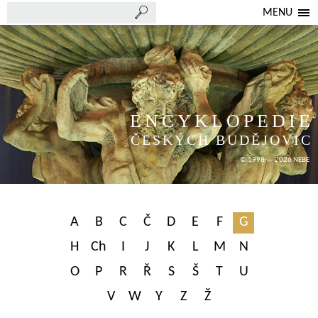
MENU
ENCYKLOPEDIE
ČESKÝCH BUDĚJOVIC
© 1998 — 2026 NEBE
A
B
C
Č
D
E
F
G
H
Ch
I
J
K
L
M
N
O
P
R
Ř
S
Š
T
U
V
W
Y
Z
Ž