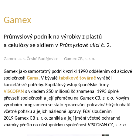
Gamex
Průmyslový podnik na výrobky z plastů
a celulózy se sídlem v
Průmyslové ulici
č. 2.
Gamex, a. s. České Budějovice | Gamex CB, s. r. o.
Gamex jako samostatný podnik vznikl 1990 oddělením od akciové
společnosti
Gama
. V bývalé
tabákové továrně
vyráběl
kancelářské potřeby. Kapitálový vstup španělské firmy
VISCOFAN
s vkladem 250 milionů Kč znamenal 1995 úplné
převzetí společnosti a její přeměnu na
Gamex CB, s.
r.
o.
Novým
výrobním programem se stalo zpracování potravinářských obalů
včetně potisku a jejich následné úpravy. Fúzí sloučením
2019 Gamex CB s. r. o. zanikla a její jmění včetně ochranné
známky přešlo na nástupnickou společnost
VISCOFAN CZ, s. r. o.