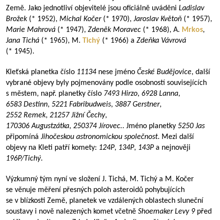
Země. Jako jednotliví objevitelé jsou oficiálně uváděni
Ladislav
Brožek
(* 1952),
Michal Kočer
(* 1970),
Jaroslav Květoň
(* 1957),
Marie Mahrová
(* 1947),
Zdeněk Moravec
(* 1968), A.
Mrkos
,
Jana Tichá
(* 1965), M.
Tichý
(* 1966) a
Zdeňka Vávrová
(* 1945).
Kleťská planetka číslo
11134
nese jméno
České Budějovice
, další
vybrané objevy byly pojmenovány podle osobností souvisejících
s městem, např. planetky číslo
7493 Hirzo
,
6928 Lanna
,
6583 Destinn
,
5221 Fabribudweis
,
3887 Gerstner
,
2552 Remek
,
21257 Jižní Čechy
,
170306 Augustzátka
,
250374 Jírovec.
. Jméno planetky
5250 Jas
připomíná
Jihočeskou astronomickou společnost
. Mezi další
objevy na Kleti patří komety:
124P
,
134P
,
143P
a nejnověji
196P/Tichý
.
Výzkumný tým nyní ve složení J. Tichá, M. Tichý a M. Kočer
se věnuje měření přesných poloh asteroidů pohybujících
se v blízkosti Země, planetek ve vzdálených oblastech sluneční
soustavy i nově nalezených komet včetně
Shoemaker Levy 9
před