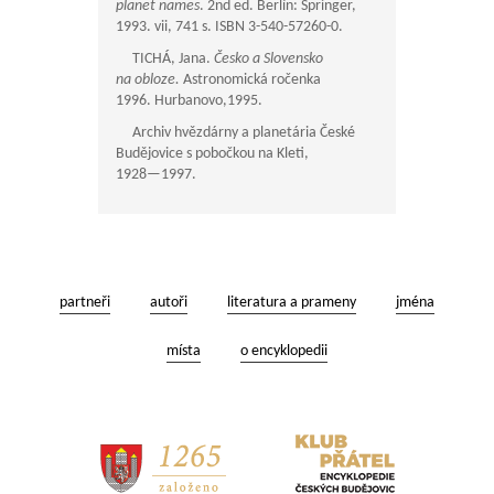
planet names
. 2nd ed. Berlín: Springer,
1993. vii, 741 s. ISBN 3-540-57260-0.
TICHÁ, Jana.
Česko a Slovensko
na obloze.
Astronomická ročenka
1996. Hurbanovo,1995.
Archiv hvězdárny a planetária České
Budějovice s pobočkou na Kleti,
1928—1997
.
partneři
autoři
literatura a prameny
jména
místa
o encyklopedii