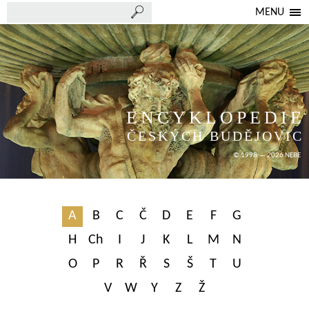
MENU
ENCYKLOPEDIE
ČESKÝCH BUDĚJOVIC
© 1998 — 2026 NEBE
A
B
C
Č
D
E
F
G
H
Ch
I
J
K
L
M
N
O
P
R
Ř
S
Š
T
U
V
W
Y
Z
Ž