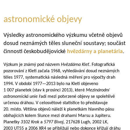
astronomické objevy
Výsledky astronomického výzkumu včetně objevů
dosud neznámých těles sluneční soustavy; součást
činnosti českobudějovické
hvězdárny a planetária
.
Výzkum je známý pod názvem
Hvězdárna Kleť
. Fotografická
pozorování z Kleti začala 1968, vyhledávání dosud neznámých
těles 1977, systematická následná měření pro výpočty drah
1994. V období
1977—2013
bylo na Kleti objeveno
1 007 planetek (stav k prosinci 2013), které
Mezinárodní
astronomická unie
řadí mezi potvrzené objevy se spolehlivě
určenou dráhou. V celosvětové statistice to představuje
20. místo. Většina objevů náleží k planetkám hlavního pásu
obíhajících kolem Slunce mezi drahami Marsu a Jupiteru.
Planetky
3102 Krok
a
5797 Bivoj,
217628 Lugh, 2002 LK,
2003 UT55 a 2006 XR4 se přibližují nebo dokonce křižují dráhu