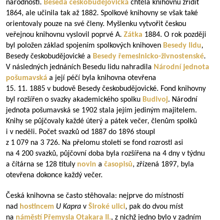
národností.
Beseda českobudějovická
chtěla knihovnu zřídit
1864, ale učinila tak až 1882. Spolkové knihovny se však také
orientovaly pouze na své členy. Myšlenku vytvořit českou
veřejnou knihovnu vyslovil poprvé A.
Zátka
1884. O rok později
byl položen základ spojením spolkových knihoven
Besedy lidu
,
Besedy českobudějovické a
Besedy řemeslnicko-živnostenské
.
V následných jednáních Besedu lidu nahradila
Národní jednota
pošumavská
a její péčí byla knihovna otevřena
15. 11. 1885 v budově Besedy českobudějovické. Fond knihovny
byl rozšířen o svazky akademického spolku
Budivoj
. Národní
jednota pošumavská se 1902 stala jejím jediným majitelem.
Knihy se půjčovaly každé úterý a pátek večer, členům spolků
i v neděli. Počet svazků od 1887 do 1896 stoupl
z 1 079 na 3 726. Na přelomu století se fond rozrostl asi
na 4 200 svazků, půjčovní doba byla rozšířena na 4 dny v týdnu
a čítárna se 128 tituly
novin
a
časopisů
, zřízená 1897, byla
otevřena dokonce každý večer.
Česká knihovna se často stěhovala: nejprve do místností
nad
hostincem
U Kapra
v
Široké ulici
, pak do dvou míst
na
náměstí Přemysla Otakara II.
, z nichž jedno bylo v zadním