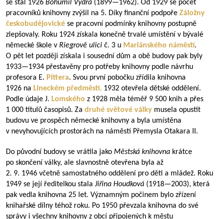
se stal 1926
Bohumil Vydra
(
1899—1962
). Od 1929 se počet
pracovníků knihovny zvýšil na 5. Díky finanční podpoře
Záložny
českobudějovické
se pracovní podmínky knihovny postupně
zlepšovaly. Roku 1924 získala konečně trvalé umístění v bývalé
německé škole v
Riegrově ulici
č. 3 u
Mariánského náměstí
.
O pět let později získala i sousední dům a obě budovy pak byly
1933—1934
přestavěny pro potřeby knihovny podle návrhu
profesora E.
Pittera
. Svou první pobočku zřídila knihovna
1926 na
Lineckém předměstí
,
1932 otevřela dětské oddělení.
Podle údaje J.
Lomského
z 1928 měla téměř 9 500 knih a přes
1 000 titulů časopisů. Za
druhé světové války
musela opustit
budovu ve prospěch německé knihovny a byla umístěna
v nevyhovujících prostorách na náměstí Přemysla Otakara II.
Do původní budovy se vrátila jako
Městská knihovna
krátce
po skončení války, ale slavnostně otevřena byla až
2. 9. 1946 včetně samostatného oddělení pro děti a mládež. Roku
1949 se její ředitelkou stala
Jiřina Houdková
(
1918—2003
), která
pak vedla knihovna 25 let. Významným počinem bylo zřízení
knihařské dílny téhož roku. Po 1950 převzala knihovna do své
správy i všechny knihovny z obcí připojených k městu