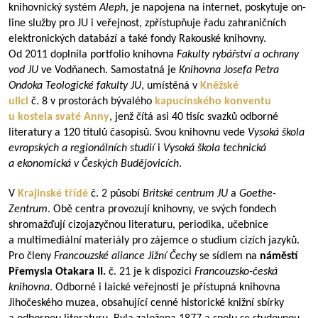
knihovnický systém
Aleph
, je napojena na internet, poskytuje on-
line služby pro JU i veřejnost, zpřístupňuje řadu zahraničních
elektronických databází a také fondy Rakouské knihovny.
Od 2011 doplnila portfolio knihovna
Fakulty rybářství a ochrany
vod JU
ve Vodňanech. Samostatná je
Knihovna Josefa Petra
Ondoka Teologické fakulty JU
, umístěná v
Kněžské
ulici
č. 8 v prostorách bývalého
kapucínského konventu
u kostela svaté Anny
, jenž čítá asi 40 tisíc svazků odborné
literatury a 120 titulů časopisů. Svou knihovnu vede
Vysoká škola
evropských a regionálních studií
i
Vysoká škola technická
a ekonomická v Českých Budějovicích
.
V
Krajinské třídě
č. 2 působí
Britské centrum JU
a
Goethe-
Zentrum
. Obě centra provozují knihovny, ve svých fondech
shromažďují cizojazyčnou literaturu, periodika, učebnice
a multimediální materiály pro zájemce o studium cizích jazyků.
Pro členy
Francouzské aliance Jižní Čechy
se sídlem na
náměstí
Přemysla Otakara II.
č. 21 je k dispozici
Francouzsko-česká
knihovna
. Odborné i laické veřejnosti je přístupná knihovna
Jihočeského muzea, obsahující cenné historické knižní sbírky