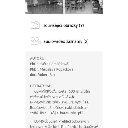
související obrázky (9)
audio-video záznamy (2)
AUTOŘI:
PhDr. Květa Cempírková
PhDr. Miroslava Kopáčková
doc. Robert Sak
LITERATURA:
CEMPÍRKOVÁ, Květa.
100 let Státní
vědecké knihovny v Českých
Budějovicích: 1885-1985
. 1. vyd. Čes.
Budějovice: Jihočeské nakladatelství,
1986. 89 s., [48] s. barev. obr. příl.
LOMSKÝ, Josef. Přehled odborných
knihoven v Českých Budějovicích.
Jihočeský