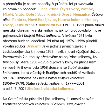
a přeměnila je na své pobočky. V průběhu let provozovala
knihovna 15 poboček:
Suché Vrbné
,
Čtyři Dvory
,
Rožnov
,
Mladé
,
Vráto
,
Dobrá Voda
,
Kněžské Dvory
,
Nemanice
,
Čéčova
ulice
,
Pohůrka
,
Nové Hodějovice
,
Husova kolonie
,
Haklovy
Dvory
,
České Vrbné
a
sídliště
Vltava
. Od 1. 1. 1951 plnila funkci
městské, okresní i krajské knihovny, jak tomu odpovídalo i nové
pojmenování
Krajská lidová knihovna
. V květnu 1951 bylo
otevřeno hudební oddělení. Při něm mj.
1976—1996
působil
vokální soubor
Dyškanti
. Jako jedna z prvních zavedla
českobudějovická knihovna 1953 meziknihovní výpůjční službu.
Provozovala 2 autobusy přestavěné na pojízdné knihovny, tzv.
bibliobusy
, které
1950—1956
půjčovaly knihy na jihočeském
venkově. Knihovna byla 1958 sloučena se
Státní studijní
knihovnou
, která v Českých Budějovicích souběžně vznikala
od 1945. Knihovna pak nesla názvy
Krajská knihovna
(
1958—1979
),
Státní vědecká knihovna
(
1979—2001
)
a od 1. 7. 2001
Jihočeská vědecká knihovna
.
Na území města působily i jiné knihovny J. Lomský se svém
Přehledu odborných knihoven v Českých Budějovicích