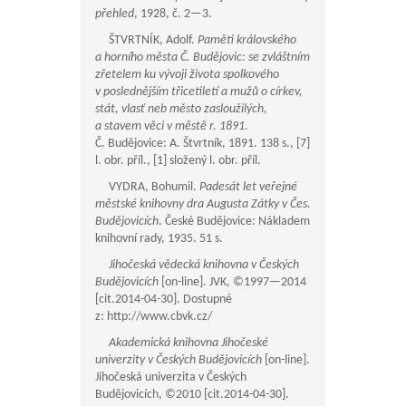
přehled
, 1928, č.
2—3
.
ŠTVRTNÍK, Adolf.
Paměti královského
a horního města Č. Budějovic: se zvláštním
zřetelem ku vývoji života spolkového
v poslednějším třicetiletí a mužů o církev,
stát, vlasť neb město zasloužilých,
a stavem věci v městě r. 1891
.
Č. Budějovice: A. Štvrtník, 1891. 138 s., [7]
l. obr. příl., [1] složený l. obr. příl.
VYDRA, Bohumil.
Padesát let veřejné
městské knihovny dra Augusta Zátky v Čes.
Budějovicích
. České Budějovice: Nákladem
knihovní rady, 1935. 51 s.
Jihočeská vědecká knihovna v Českých
Budějovicích
[on-line]. JVK, ©
1997—2014
[cit.2014-04-30]. Dostupné
z: http://www.cbvk.cz/
Akademická knihovna Jihočeské
univerzity v Českých Budějovicích
[on-line].
Jihočeská univerzita v Českých
Budějovicích, ©2010 [cit.2014-04-30].