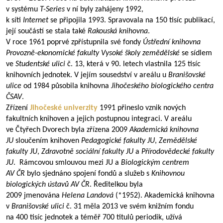
v systému
T-Series
v ní byly zahájeny 1992,
k síti
Internet
se připojila 1993. Spravovala na 150 tisíc publikací,
její součástí se stala také
Rakouská knihovna
.
V roce 1961 poprvé zpřístupnila své fondy
Ústřední knihovna
Provozně-ekonomické fakulty Vysoké školy zemědělské
se sídlem
ve
Studentské ulici
č. 13, která v 90. letech vlastnila 125 tisíc
knihovních jednotek. V jejím sousedství v areálu u
Branišovské
ulice
od 1984 působila knihovna
Jihočeského biologického centra
ČSAV
.
Zřízení
Jihočeské univerzity
1991 přineslo vznik nových
fakultních knihoven a jejich postupnou integraci. V areálu
ve Čtyřech Dvorech byla zřízena 2009
Akademická knihovna
JU
sloučením knihoven
Pedagogické fakulty JU
,
Zemědělské
fakulty JU
,
Zdravotně sociální fakulty JU
a
Přírodovědecké fakulty
JU
. Rámcovou smlouvou mezi JU a
Biologickým centrem
AV ČR
bylo sjednáno spojení fondů a služeb s
Knihovnou
biologických ústavů AV ČR
. Ředitelkou byla
2009 jmenována
Helena Landová
(*1952). Akademická knihovna
v
Branišovské ulici
č. 31 měla 2013 ve svém knižním fondu
na 400 tisíc jednotek a téměř 700 titulů periodik, užívá