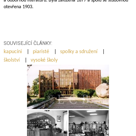
a odbornou literaturu. Byla založena 1877 a spolu se studovnou
otevřena 1903.
SOUVISEJÍCÍ ČLÁNKY:
kapucíni
|
piaristé
|
spolky a sdružení
|
školství
|
vysoké školy