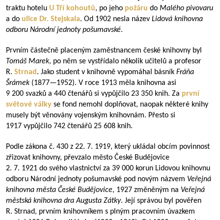
traktu hotelu
U Tří kohoutů
, po jeho
požáru
do
Malého pivovaru
a do
ulice Dr. Stejskala
. Od 1902 nesla název
Lidová knihovna
odboru Národní jednoty pošumavské
.
Prvním částečně placeným zaměstnancem české knihovny byl
Tomáš Marek
, po něm se vystřídalo několik učitelů a profesor
R.
Strnad
. Jako student v knihovně vypomáhal básník
Fráňa
Šrámek
(
1877—1952
). V roce 1913 měla knihovna asi
9 200 svazků a 440 čtenářů si vypůjčilo 23 350 knih. Za
první
světové války
se fond nemohl doplňovat, naopak některé knihy
musely být věnovány vojenským knihovnám. Přesto si
1917 vypůjčilo 742 čtenářů 25 608 knih.
Podle zákona č. 430 z 22. 7. 1919, který ukládal obcím povinnost
zřizovat knihovny, převzalo město České Budějovice
2. 7. 1921 do svého vlastnictví za 39 000 korun Lidovou knihovnu
odboru Národní jednoty pošumavské pod novým názvem
Veřejná
knihovna města České Budějovice
, 1927 změněným na
Veřejná
městská knihovna dra Augusta Zátky
. Její správou byl pověřen
R. Strnad, prvním knihovníkem s plným pracovním úvazkem