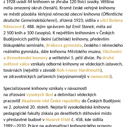
z 1928 uvádí 44 knihoven se zhruba 120 tisíci svazky. Většina
měla omezený okruh čtenářů. Kromě české veřejné knihovny
ve městě působila
Veřejná německá obecní knihovna
(
Öffentliche
deutsche Gemeindebücherei
), zřízená 1923; sídlila v
ulici Boženy
Němcové
č. 488. Jejím správcem byl
Emil Stanek
, měla asi
2 500 knih a 100 časopisů. K největším knihovnám v Českých
Budějovicích patřily školní (učitelské) knihovny, především
biskupského semináře,
Jirsíkova gymnázia
, českého i německého
reálného gymnázia, dále knihovna
Městského muzea
,
Obchodní
a živnostenské komory
a velitelství
5. pěší divize
. Po
druhé
světové válce
vznikaly odborné knihovny ve vědeckých ústavech,
továrnách (největší v závodě
Koh-i-noor Hardtmuth
),
ve zdravotnických zařízeních (nejvýznamnější v
nemocnici
).
Specializované knihovny vznikaly v návaznosti
na zřizování
vysokých škol
a delimitaci vědeckých
pracovišť
Akademie věd České republiky
do Českých Budějovic
ve 2. polovině 20. století. Nejstarší vysokoškolská knihovna
pedagogické fakulty získala po desetiletích stěhování místo
v přestavěné budově v
Husově třídě
č. 458, kde sídlila
1989—2010
. Práce na automatizaci knihovnického provozu