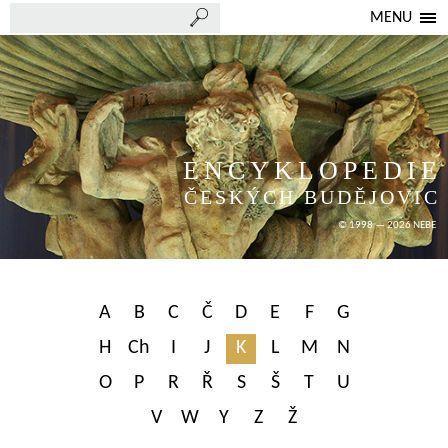
MENU
ENCYKLOPEDIE
ČESKÝCH BUDĚJOVIC
© 1998 — 2026 NEBE
A
B
C
Č
D
E
F
G
H
Ch
I
J
K
L
M
N
O
P
R
Ř
S
Š
T
U
V
W
Y
Z
Ž