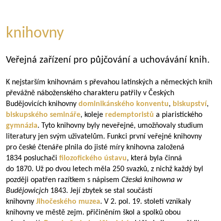
knihovny
Veřejná zařízení pro půjčování a uchovávání knih.
K nejstarším knihovnám s převahou latinských a německých knih
převážně náboženského charakteru patřily v Českých
Budějovicích knihovny
dominikánského konventu
,
biskupství
,
biskupského semináře
, koleje
redemptoristů
a piaristického
gymnázia
. Tyto knihovny byly neveřejné, umožňovaly studium
literatury jen svým uživatelům. Funkci první veřejné knihovny
pro české čtenáře plnila do jisté míry knihovna založená
1834 posluchači
filozofického ústavu
, která byla činná
do 1870. Už po dvou letech měla 250 svazků, z nichž každý byl
později opatřen razítkem s nápisem
Cžeská knihowna w
Budějowicjch
1843. Její zbytek se stal součástí
knihovny
Jihočeského muzea
. V 2. pol. 19. století vznikaly
knihovny ve městě zejm. přičiněním škol a spolků obou