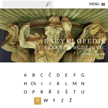
MENU
ENCYKLOPEDIE
ČESKÝCH BUDĚJOVIC
© 1998 — 2026 NEBE
A
B
C
Č
D
E
F
G
H
Ch
I
J
K
L
M
N
O
P
R
Ř
S
Š
T
U
V
W
Y
Z
Ž