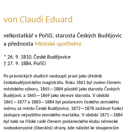
von Claudi Eduard
velkostatkář v Poříčí, starosta Českých Budějovic
a přednosta
Městské spořitelny
* 26. 9. 1810, České Budějovice
† 27. 9. 1884, Poříčí
Po právnických studiích nastoupil praxi jako úředník
českobudějovického magistrátu. Roku 1861 byl zvolen členem
městského výboru,
1865—1884
působil jako starosta Českých
Budějovic a
1865—1869
jako okresní starosta. V období
1861—1877
a
1883—1884
byl poslancem českého zemského
sněmu za město České Budějovice,
1872—1878
zastával funkci
zástupce nejvyššího zemského maršálka. V období
1871—1884
byl také na říšské radě členem poslaneckého klubu německé
svobodomyslné (liberální) strany, kde náležel ke stoupencům