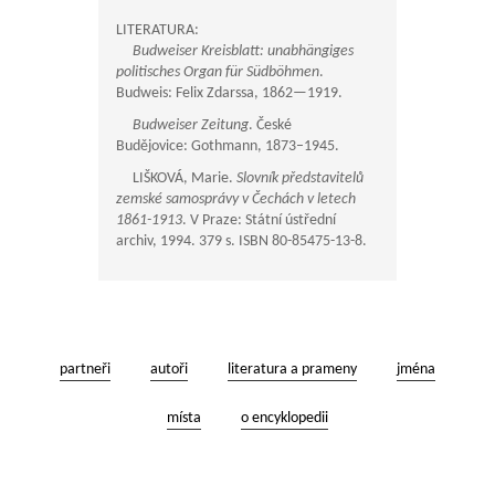
LITERATURA:
Budweiser Kreisblatt: unabhängiges
politisches Organ für Südböhmen
.
Budweis: Felix Zdarssa,
1862—1919
.
Budweiser Zeitung
. České
Budějovice: Gothmann, 1873–1945.
LIŠKOVÁ, Marie.
Slovník představitelů
zemské samosprávy v Čechách v letech
1861-1913
. V Praze: Státní ústřední
archiv, 1994. 379 s. ISBN 80-85475-13-8.
partneři
autoři
literatura a prameny
jména
místa
o encyklopedii