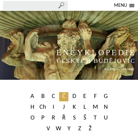
MENU
ENCYKLOPEDIE
ČESKÝCH BUDĚJOVIC
© 1998 — 2026 NEBE
A
B
C
Č
D
E
F
G
H
Ch
I
J
K
L
M
N
O
P
R
Ř
S
Š
T
U
V
W
Y
Z
Ž