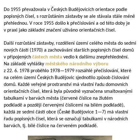
Do 1955 převažovala v Českých Budějovicích orientace podle
popisných čísel, s rozrůstáním zástavby se ale stávala stále méně
přehlednou. V roce 1955 došlo k přečíslování a od této doby je
v praxi jako základní značení užíváno orientačních čísel.
Další rozrůstání zástavby, rozdělení území celého města do sedmi
nových částí (1970) a zachovávání starších popisných čísel domů
v připojených
částech města
vedlo k dalšímu znepřehlednění.
Na základě vyhlášky
městského národního výboru
z 22. 6. 1978 proběhlo
1978—1979
rozsáhlé přečíslování, které
na celém území Českých Budějovic sjednotilo způsob číslování
domů. Každé veřejné prostranství má vlastní řadu domovních
orientačních čísel, která byla původně vyznačena smaltovanými
tabulkami v barvách města (červené číslice na žlutém
podkladě a později červenými číslicemi na bílém podkladě),
každá ze sedmi částí obce (České Budějovice
1—7
) má vlastní
řadu popisných čísel, která se označují tabulkami v národních
barvách, tj. bílé číslice na červeném podkladě.