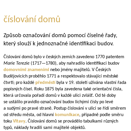
číslování domů
Způsob označování domů pomocí číselné řady,
který slouží k jednoznačné identifikaci budov.
Číslování domů bylo v českých zemích zavedeno 1770 patentem
Marie Terezie
(
1717—1780
), aby nahradilo identifikaci budov
domovními znameními
nebo jmény majitelů. V Českých
Budějovicích proběhlo 1771 a respektovalo stávající městské
čtvrti; pro každé
předměstí
byla v 19. století užívána vlastní řada
popisných čísel. Roku 1875 byla zavedena také orientační čísla,
která určovala pořadí domů v každé ulici zvlášť. Od té doby
se ustálilo pravidlo označování budov lichými čísly po levé
a sudými po pravé straně. Postup číslování v ulici se řídí směrem
od středu města, od hlavní
komunikace
, případně podle směru
toku
Vltavy
. Číslování domů se provádělo tabulkami různých
typů, náklady hradili sami majitelé objektů.