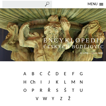
MENU
ENCYKLOPEDIE
ČESKÝCH BUDĚJOVIC
© 1998 — 2026 NEBE
A
B
C
Č
D
E
F
G
H
Ch
I
J
K
L
M
N
O
P
R
Ř
S
Š
T
U
V
W
Y
Z
Ž