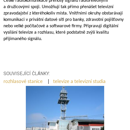
České radiokomunikace přenosy signálů radioreléovými
a družicovými spoji. Umožňují tak přímo přenášet televizní
zpravodajství z kteréhokoliv místa. Vnitřními okruhy obstarávají
komunikaci v privátní datové síti pro banky, zdravotní pojišťovny
nebo velké počítačové a softwarové firmy. Připravují digitální
vysílání televize a rozhlasu, které podstatně zvýší kvalitu
přijímaného signálu.
SOUVISEJÍCÍ ČLÁNKY:
rozhlasové stanice
|
televize a televizní studia