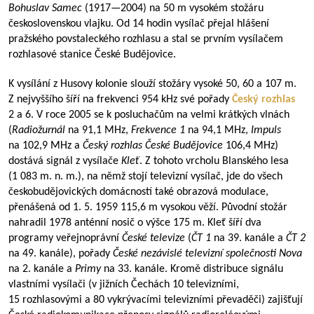
Bohuslav Samec
(
1917—2004
) na 50 m vysokém stožáru
československou vlajku. Od 14 hodin vysílač přejal hlášení
pražského povstaleckého rozhlasu a stal se prvním vysílačem
rozhlasové stanice České Budějovice.
K vysílání z Husovy kolonie slouží stožáry vysoké 50, 60 a 107 m.
Z nejvyššího šíří na frekvenci 954 kHz své pořady
Český rozhlas
2 a 6. V roce 2005 se k posluchačům na velmi krátkých vlnách
(
Radiožurnál
na 91,1 MHz,
Frekvence 1
na 94,1 MHz,
Impuls
na 102,9 MHz a
Český rozhlas České Budějovice
106,4 MHz)
dostává signál z vysílače
Kleť
. Z tohoto vrcholu Blanského lesa
(1 083 m. n. m.), na němž stojí televizní vysílač, jde do všech
českobudějovických domácností také obrazová modulace,
přenášená od 1. 5. 1959 115,6 m vysokou věží. Původní stožár
nahradil 1978 anténní nosič o výšce 175 m. Kleť šíří dva
programy veřejnoprávní
České televize
(
ČT 1
na 39. kanále a
ČT 2
na 49. kanále), pořady
České nezávislé televizní společnosti Nova
na 2. kanále a
Primy
na 33. kanále. Kromě distribuce signálu
vlastními vysílači (v jižních Čechách 10 televizními,
15 rozhlasovými a 80 vykrývacími televizními převaděči) zajišťují