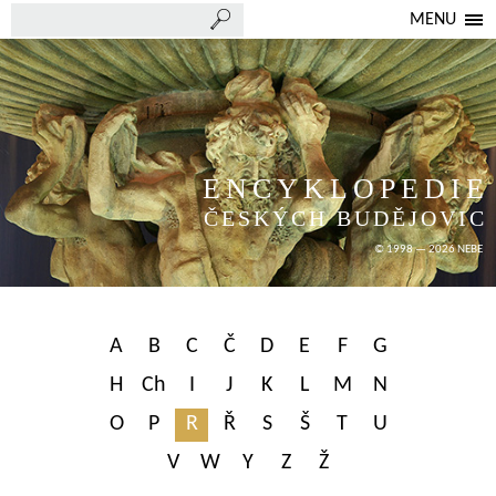
MENU
ENCYKLOPEDIE
ČESKÝCH BUDĚJOVIC
© 1998 — 2026 NEBE
A
B
C
Č
D
E
F
G
H
Ch
I
J
K
L
M
N
O
P
R
Ř
S
Š
T
U
V
W
Y
Z
Ž