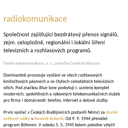
radiokomunikace
Společnost zajišťující bezdrátový přenos signálů,
zejm. celoplošně, regionální i lokální šíření
televizních a rozhlasových programů.
České radiokomunikace, a. s., pobočka České Budějovice
Dominantně provozuje vysílání ve všech rozhlasových
kmitočtových pásmech a ve čtyřech celostátních televizních
sítích. Pod značkou
Blue tone
poskytují r. ucelený komplet
moderních, spolehlivých a výkonných telekomunikačních služeb
pro firmy i domácnosti: telefon, internet a datové služby.
První vysílač v Českých Budějovicích postavili Němci za
druhé
světové války
v
Husově kolonii
. Od 9. 9. 1944 přenášel
program
Böhmen
. V sobotu 5. 5. 1945 kolem poledne vztyčil