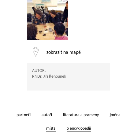
zobrazit na mapě
AUTOR:
RNDr. Jiří Řehounek
partneři
autoři
literatura a prameny
jména
místa
o encyklopedii