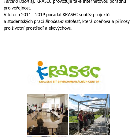
Terčino údolí
aj. KRASEC provozuje také internetovou poradnu
pro veřejnost.
V letech
2011—2019
pořádal KRASEC soutěž projektů
a studentských prací
Jihočeská ratolest
, která oceňovala přínosy
pro životní prostředí a ekovýchovu.