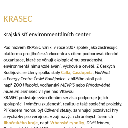
KRASEC
Krajská síť environmentálních center
Pod názvem KRASEC vznikl v roce 2007 spolek jako zastřešující
platforma pro jihočeská ekocentra s cílem podporovat členské
organizace, které se věnují ekologickému poradenství,
environmentálnímu vzdělávání, výchově a osvětě. Z Českých
Budějovic se členy spolku staly
Calla
,
Cassiopeia
,
EkoWatt
a
Energy Centre České Budějovice
, z bližšího okolí pak
např.
ZOO Hluboká
, vodňanský
MEVPIS
nebo
Přírodovědné
muzeum Semenec
v Týně nad Vltavou.
KRASEC poskytuje svým členům servis a podporuje jejich
spolupráci i výměnu zkušeností, realizuje také společné projekty.
Příkladem mohou být
Oživené stezky
, zahrnující poznávací hry
a vycházky pro veřejnost v zajímavých chráněných územích
Jihočeského kraje
, např.
Vrbenské rybníky
,
Dívčí kámen
,