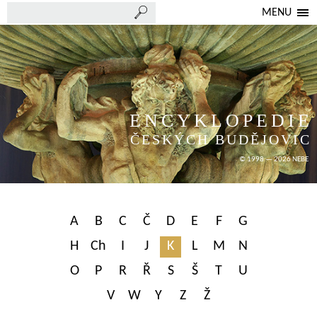
MENU
ENCYKLOPEDIE
ČESKÝCH BUDĚJOVIC
© 1998 — 2026 NEBE
A
B
C
Č
D
E
F
G
H
Ch
I
J
K
L
M
N
O
P
R
Ř
S
Š
T
U
V
W
Y
Z
Ž