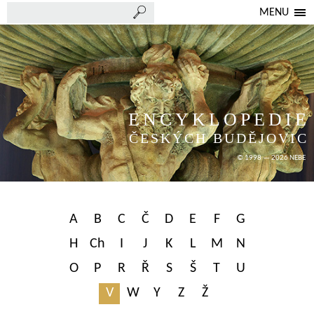
MENU
ENCYKLOPEDIE
ČESKÝCH BUDĚJOVIC
© 1998 — 2026 NEBE
A
B
C
Č
D
E
F
G
H
Ch
I
J
K
L
M
N
O
P
R
Ř
S
Š
T
U
V
W
Y
Z
Ž