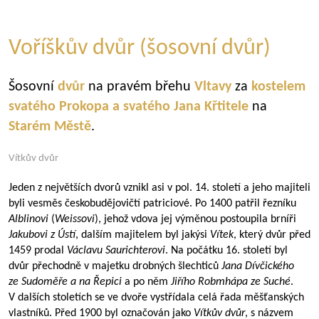
Voříškův dvůr (šosovní dvůr)
Šosovní
dvůr
na pravém břehu
Vltavy
za
kostelem
svatého Prokopa a svatého Jana Křtitele
na
Starém Městě
.
Vítkův dvůr
Jeden z největších dvorů vznikl asi v pol. 14. století a jeho majiteli
byli vesměs českobudějovičtí patriciové. Po 1400 patřil řezníku
Alblinovi
(
Weissovi
), jehož vdova jej výměnou postoupila brníři
Jakubovi z Ústí
, dalším majitelem byl jakýsi
Vítek
, který dvůr před
1459 prodal
Václavu Saurichterovi
. Na počátku 16. století byl
dvůr přechodně v majetku drobných šlechticů
Jana Dívčického
ze Sudoměře a na Řepici
a po něm
Jiřího Robmhápa ze Suché
.
V dalších stoletích se ve dvoře vystřídala celá řada měšťanských
vlastníků. Před 1900 byl označován jako
Vítkův dvůr
, s názvem