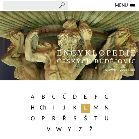
MENU
ENCYKLOPEDIE
ČESKÝCH BUDĚJOVIC
© 1998 — 2026 NEBE
A
B
C
Č
D
E
F
G
H
Ch
I
J
K
L
M
N
O
P
R
Ř
S
Š
T
U
V
W
Y
Z
Ž