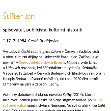
Štifter Jan
spisovatel, publicista, kulturní historik
* 17. 7. 1984, České Budějovice
Vystudoval
České reálné gymnázium
v Českých Budějovicích
a obor Kulturní dějiny na Univerzitě Pardubice. Začínal jako
novinář v
Českobudějovických listech
,
Mladé frontě Dnes
a
Lidových novinách
, byl šéfredaktorem týdeníku
Sedmička
.
V roce 2013 založil v Českých Budějovicích lifestylový regionální
časopis
Barbar!
, původně měsíčník, od roku 2020 čtvrtletník,
zaměřený na jižní a západní Čechy.
Autorsky debutoval drobnou novelou
Kathy
(2014), kterou
inspiroval příběh jeho české babičky, stigmatizované po
druhé
světové válce
manželstvím s Němcem. Ve své druhé knize
Café