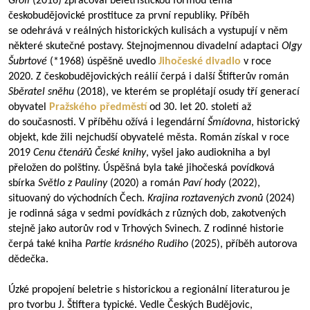
Groll
(2016) zpracoval beletristickou formou téma
českobudějovické prostituce za první republiky. Příběh
se odehrává v reálných historických kulisách a vystupují v něm
některé skutečné postavy. Stejnojmennou divadelní adaptaci
Olgy
Šubrtové
(*1968) úspěšně uvedlo
Jihočeské divadlo
v roce
2020. Z českobudějovických reálií čerpá i další Štifterův román
Sběratel sněhu
(2018), ve kterém se proplétají osudy tří generací
obyvatel
Pražského předměstí
od 30. let 20. století až
do současnosti. V příběhu ožívá i legendární
Šmídovna
, historický
objekt, kde žili nejchudší obyvatelé města. Román získal v roce
2019
Cenu čtenářů České knihy
, vyšel jako audiokniha a byl
přeložen do polštiny. Úspěšná byla také jihočeská povídková
sbírka
Světlo z Pauliny
(2020) a román
Paví hody
(2022),
situovaný do východních Čech.
Krajina roztavených zvonů
(2024)
je rodinná sága v sedmi povídkách z různých dob, zakotvených
stejně jako autorův rod v Trhových Svinech. Z rodinné historie
čerpá také kniha
Partie krásného Rudiho
(2025), příběh autorova
dědečka.
Úzké propojení beletrie s historickou a regionální literaturou je
pro tvorbu J. Štiftera typické. Vedle Českých Budějovic,