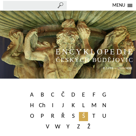
MENU
ENCYKLOPEDIE
ČESKÝCH BUDĚJOVIC
© 1998 — 2026 NEBE
A
B
C
Č
D
E
F
G
H
Ch
I
J
K
L
M
N
O
P
R
Ř
S
Š
T
U
V
W
Y
Z
Ž