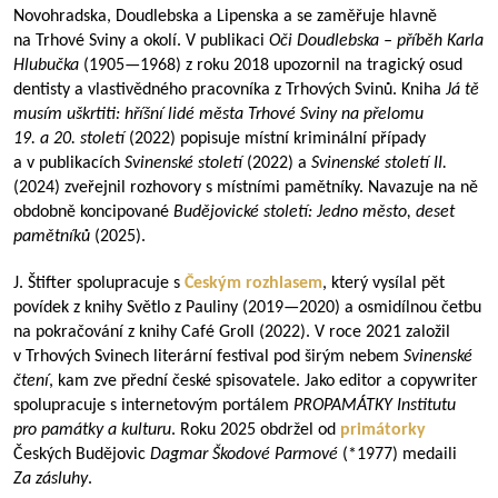
Novohradska, Doudlebska a Lipenska a se zaměřuje hlavně
na Trhové Sviny a okolí. V publikaci
Oči Doudlebska – příběh Karla
Hlubučka
(
1905—1968
) z roku 2018 upozornil na tragický osud
dentisty a vlastivědného pracovníka z Trhových Svinů. Kniha
Já tě
musím uškrtiti: hříšní lidé města Trhové Sviny na přelomu
19. a 20. století
(2022) popisuje místní kriminální případy
a v publikacích
Svinenské století
(2022) a
Svinenské století II.
(2024) zveřejnil rozhovory s místními pamětníky. Navazuje na ně
obdobně koncipované
Budějovické století: Jedno město, deset
pamětníků
(2025).
J. Štifter spolupracuje s
Českým rozhlasem
, který vysílal pět
povídek z knihy Světlo z Pauliny (
2019—2020
) a osmidílnou četbu
na pokračování z knihy Café Groll (2022). V roce 2021 založil
v Trhových Svinech literární festival pod širým nebem
Svinenské
čtení
, kam zve přední české spisovatele. Jako editor a copywriter
spolupracuje s internetovým portálem
PROPAMÁTKY
Institutu
pro památky a kulturu
. Roku 2025 obdržel od
primátorky
Českých Budějovic
Dagmar Škodové Parmové
(*1977) medaili
Za zásluhy
.