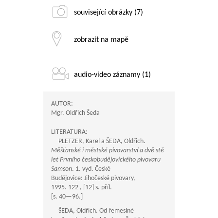
související obrázky (7)
zobrazit na mapě
audio-video záznamy (1)
AUTOR:
Mgr. Oldřich Šeda
LITERATURA:
PLETZER, Karel a ŠEDA, Oldřich.
Měšťanské i městské pivovarství a dvě stě
let Prvního českobudějovického pivovaru
Samson
. 1. vyd. České
Budějovice: Jihočeské pivovary,
1995. 122 , [12] s. příl.
[s.
40—96
.]
ŠEDA, Oldřich. Od řemeslné