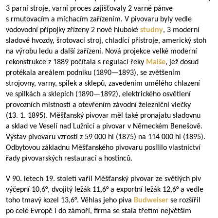
3 parní stroje, varní proces zajišťovaly 2 varné pánve
s rmutovacím a míchacím zařízením. V pivovaru byly vedle
vodovodní přípojky zřízeny 2 nové hluboké
studny
, 3 moderní
sladové hvozdy, šrotovací stroj, chladící přístroje, americký stoh
na výrobu ledu a další zařízení. Nová projekce velké moderní
rekonstrukce z 1889 počítala s regulací řeky
Malše
, jež dosud
protékala areálem podniku (
1890—1893
), se zvětšením
strojovny, varny, spilek a sklepů, zavedením umělého chlazení
ve spilkách a sklepích (
1890—1892
), elektrického osvětlení
provozních místností a otevřením závodní železniční vlečky
(13. 1. 1895). Měšťanský pivovar měl také pronajatu sladovnu
a sklad ve Veselí nad Lužnicí a pivovar v Německém Benešově.
Výstav pivovaru vzrostl z 59 000 hl (1875) na 114 000 hl (1895).
Odbytovou základnu Měšťanského pivovaru posílilo vlastnictví
řady pivovarských restaurací a hostinců.
V 90. letech 19. století vařil Měšťanský pivovar ze světlých piv
výčepní 10,6°, dvojitý ležák 11,6° a exportní ležák 12,6° a vedle
toho tmavý kozel 13,6°. Věhlas jeho piva
Budweiser
se rozšířil
po celé Evropě i do zámoří, firma se stala třetím největším