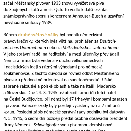
začal Měšťanský pivovar 1933 znovu vyvážet svá piva
do Spojených států amerických. To vedlo k další eskalaci
známkoprávního sporu s koncernem Anheuser-Busch a uzavření
nevýhodné smlouvy 1939.
Během
druhé světové války
byl podnik německými
právovárečníky, kterých byla většina, prohlášen za
Deutsch-
arisches Unternehmen
nebo za
Volksdeutsches Unternehmen
.
V jeho správní radě, na ředitelství a mezi úředníky převládali
Němci a firma byla vedena v duchu velkoněmeckých
i nacistických idejí s různými výhodami pro německé
soukmenovce. Z těchto důvodů se rovněž odbyt Měšťanského
pivovaru přednostně orientoval na sudetoněmecké, říšské,
zabrané rakouské a polské oblasti a také na Itálii, Maďarsko
a Slovensko. Dne 24. 3. 1945 uskutečnili američtí letci nálet
na České Budějovice, při němž byl 17 trhavými bombami zasažen
i pivovar. Válečné škody byly později vyčísleny až na 7 milionů
korun. Poslední zápis německé správní rady podniku byl datován
4. 5. 1945, o sedm dní později předal osobně dosavadní prezident
firmy Němec
L. Schweighofer
svou písemnou demisi nově