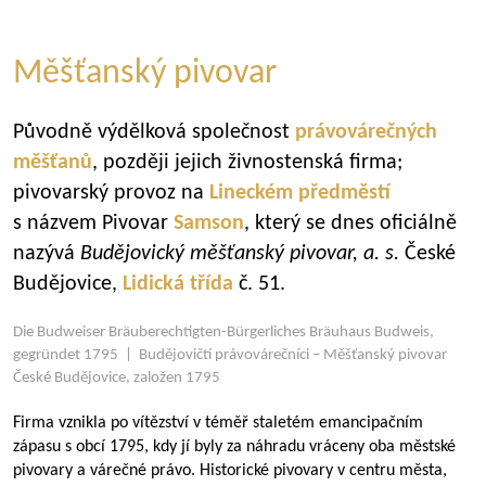
Měšťanský pivovar
Původně výdělková společnost
právovárečných
měšťanů
, později jejich živnostenská firma;
pivovarský provoz na
Lineckém předměstí
s názvem Pivovar
Samson
, který se dnes oficiálně
nazývá
Budějovický měšťanský pivovar, a.
s.
České
Budějovice,
Lidická třída
č. 51.
Die Budweiser Bräuberechtigten-Bürgerliches Bräuhaus Budweis,
gegründet 1795 | Budějovičtí právovárečníci – Měšťanský pivovar
České Budějovice, založen 1795
Firma vznikla po vítězství v téměř staletém emancipačním
zápasu s obcí 1795, kdy jí byly za náhradu vráceny oba městské
pivovary a várečné právo. Historické pivovary v centru města,