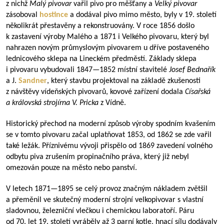
z nichž
Malý pivovar
vařil pivo pro měšťany a
Velký pivovar
zásoboval
hostince
a dodával pivo mimo město, byly v 19. století
několikrát přestavěny a rekonstruovány. V roce 1856 došlo
k zastavení výroby Malého a 1871 i Velkého pivovaru, který byl
nahrazen novým průmyslovým pivovarem u dříve postaveného
lednicového sklepa na Lineckém předměstí. Základy sklepa
i pivovaru vybudovali
1847—1852
místní stavitelé
Josef Bednařík
a J.
Sandner
, který stavbu projektoval na základě zkušenosti
z návštěvy vídeňských pivovarů, kovové zařízení dodala
Císařská
a královská strojírna V. Pricka
z Vídně.
Historický přechod na moderní způsob výroby spodním kvašením
se v tomto pivovaru začal uplatňovat 1853, od 1862 se zde vařil
také ležák. Příznivému vývoji přispělo od 1869 zavedení volného
odbytu piva zrušením propinačního práva, který již nebyl
omezován pouze na město nebo panství.
V letech
1871—1895
se celý provoz značným nákladem zvětšil
a přeměnil ve skutečný moderní strojní velkopivovar s vlastní
sladovnou, železniční vlečkou i chemickou laboratoří. Páru
od 70. let 19. století vyráběly až 3 parní kotle, hnací sílu dodávaly