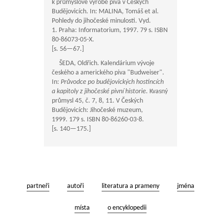
k průmyslové výrobě piva v Českých
Budějovicích. In: MALINA, Tomáš et al.
Pohledy do jihočeské minulosti. Vyd.
1. Praha: Informatorium, 1997. 79 s. ISBN
80-86073-05-X.
[s.
56—67
.]
ŠEDA, Oldřich. Kalendárium vývoje
českého a amerického piva "Budweiser".
In:
Průvodce po budějovických hostincích
a kapitoly z jihočeské pivní historie.
Kvasný
průmysl 45, č. 7, 8, 11. V Českých
Budějovicích: Jihočeské muzeum,
1999. 179 s. ISBN 80-86260-03-8.
[s.
140—175
.]
partneři
autoři
literatura a prameny
jména
místa
o encyklopedii