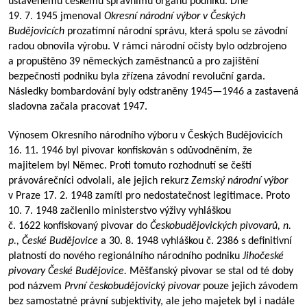
ustavenému českému správnímu orgánu podniku. Dne
19. 7. 1945 jmenoval
Okresní národní výbor v Českých
Budějovicích
prozatímní národní správu, která spolu se závodní
radou obnovila výrobu. V rámci národní očisty bylo odzbrojeno
a propuštěno 39 německých zaměstnanců a pro zajištění
bezpečnosti podniku byla zřízena závodní revoluční garda.
Následky bombardování byly odstraněny
1945—1946
a zastavená
sladovna začala pracovat 1947.
Výnosem Okresního národního výboru v Českých Budějovicích
16. 11. 1946 byl pivovar konfiskován s odůvodněním, že
majitelem byl Němec. Proti tomuto rozhodnutí se čeští
právovárečníci odvolali, ale jejich rekurz
Zemský národní výbor
v Praze 17. 2. 1948 zamítl pro nedostatečnost legitimace. Proto
10. 7. 1948 začlenilo ministerstvo výživy vyhláškou
č. 1622 konfiskovaný pivovar do
Českobudějovických pivovarů, n.
p., České Budějovice
a 30. 8. 1948 vyhláškou č. 2386 s definitivní
platností do nového regionálního národního podniku
Jihočeské
pivovary České Budějovice.
Měšťanský pivovar se stal od té doby
pod názvem
První českobudějovický pivovar
pouze jejich závodem
bez samostatné právní subjektivity, ale jeho majetek byl i nadále