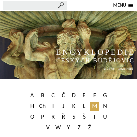
MENU
ENCYKLOPEDIE
ČESKÝCH BUDĚJOVIC
© 1998 — 2026 NEBE
A
B
C
Č
D
E
F
G
H
Ch
I
J
K
L
M
N
O
P
R
Ř
S
Š
T
U
V
W
Y
Z
Ž