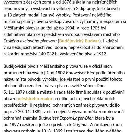
vývozcem z českých zemí a od 1876 získala na nejrůznějších
renomovaných výstavách a veletrzích 2 diplomy, 5 stříbrných
a 13 zlatých medailí za své výrobky. Postavení největšího
místního průmyslového velkopivovaru s významným exportem si
Měšťanský pivovar udržel až do 1904. V roce 1905 byl
s definitivní platností předstižen výrobou i výstavem místního
Českého akciového pivovaru
(
Budějovický Budvar
). I když si
v následujících letech vedl dobře, nepřekročil až do znárodnění
rekordní množství 140 032 hl vystaveného piva z 1912.
Budějovické pivo z Měšťanského pivovaru se v oficiálních
pramenech nazývalo již od 1802
Budweiser Bier
podle úředního
názvu místa původu výrobku; jde vlastně o první použití tohoto
obchodního označení názvu piva na světě vůbec. Dne
5. 11. 1879 udělila městská rada této firmě souhlas k používání
obrazu
městského znaku
na etiketách a jiných reklamních
prostředcích. K registraci ochranných známek pivovaru došlo
poprvé 20. 11. 1882, z nich největší význam měla kombinovaná
ochranná známka
Budweiser Export-Lager-Bier,
která byla
od 1897 rozšířena ještě o přívlastek
Original
. Známkovou řadu
pivovaru rozhojnila 10. 8. 1899 i registrace dvojitého světlého