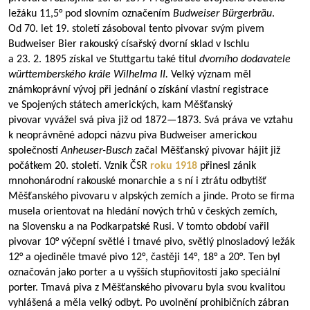
ležáku 11,5° pod slovním označením
Budweiser Bürgerbräu
.
Od 70. let 19. století zásoboval tento pivovar svým pivem
Budweiser Bier rakouský císařský dvorní sklad v Ischlu
a 23. 2. 1895 získal ve Stuttgartu také titul
dvorního dodavatele
württemberského krále Wilhelma II.
Velký význam měl
známkoprávní vývoj při jednání o získání vlastní registrace
ve Spojených státech amerických, kam Měšťanský
pivovar vyvážel svá piva již od
1872—1873
. Svá práva ve vztahu
k neoprávněné adopci názvu piva Budweiser americkou
společností
Anheuser-Busch
začal Měšťanský pivovar hájit již
počátkem 20. století. Vznik ČSR
roku 1918
přinesl zánik
mnohonárodní rakouské monarchie a s ní i ztrátu odbytišť
Měšťanského pivovaru v alpských zemích a jinde. Proto se firma
musela orientovat na hledání nových trhů v českých zemích,
na Slovensku a na Podkarpatské Rusi. V tomto období vařil
pivovar 10° výčepní světlé i tmavé pivo, světlý plnosladový ležák
12° a ojediněle tmavé pivo 12°, častěji 14°, 18° a 20°. Ten byl
označován jako porter a u vyšších stupňovitostí jako speciální
porter. Tmavá piva z Měšťanského pivovaru byla svou kvalitou
vyhlášená a měla velký odbyt. Po uvolnění prohibičních zábran