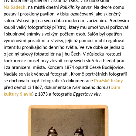
Živnostenské oprávnění získal až 1863. V té době sídlil
Na Sadech
, na místě dnešní
Polikliniky sever
. Na dvoře domu
postavil prosklený pavilon, v tisku označovaný jako skleněný
salon. Vybavil jej na svou dobu moderním zařízením. Především
koupil velký fotografický přístroj, který mu umožňoval pořizovat
i skupinové snímky s velkým počtem osob. Salón byl opatřen
výměnnými pozadími a závěsy, jejichž pomocí mohl regulovat
intenzitu pronikajícího denního světla. Ve své době se jednalo
o jediný takový fotoateliér na jihu Čech. V důsledku rostoucí
konkurence musel brzy zlevnit ceny svých služeb a hledat práci
i za hranicemi města. Koncem 1874 opustil České Budějovice.
Nadále se však věnoval fotografii. Kromě portrétních fotografií
se dochovala např. fotografická dokumentace
Pražské brány
před demolicí 1867, dokumentace
Německého domu
(
Dům
kultury Slavie
) z 1873 a fotografie
Eggertovy
vily
.