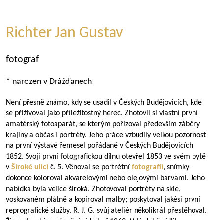
Richter Jan Gustav
fotograf
* narozen v Drážďanech
Není přesně známo, kdy se usadil v Českých Budějovicích, kde
se přiživoval jako příležitostný herec. Zhotovil si vlastní první
amatérský fotoaparát, se kterým pořizoval především záběry
krajiny a občas i portréty. Jeho práce vzbudily velkou pozornost
na první výstavě řemesel pořádané v Českých Budějovicích
1852. Svoji první fotografickou dílnu otevřel 1853 ve svém bytě
v
Široké ulici
č. 5. Věnoval se portrétní
fotografii
, snímky
dokonce koloroval akvarelovými nebo olejovými barvami. Jeho
nabídka byla velice široká. Zhotovoval portréty na skle,
voskovaném plátně a kopíroval malby; poskytoval jakési první
reprografické služby. R. J. G. svůj ateliér několikrát přestěhoval.