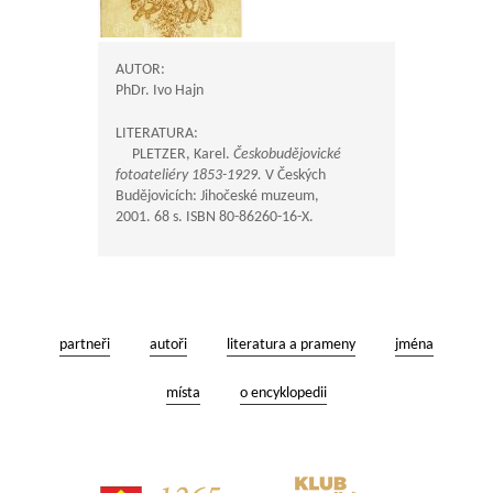
AUTOR:
PhDr. Ivo Hajn
LITERATURA:
PLETZER, Karel.
Českobudějovické
fotoateliéry 1853-1929.
V Českých
Budějovicích: Jihočeské muzeum,
2001. 68 s. ISBN 80-86260-16-X.
partneři
autoři
literatura a prameny
jména
místa
o encyklopedii