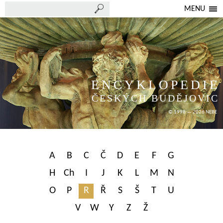
MENU
ENCYKLOPEDIE
ČESKÝCH BUDĚJOVIC
© 1998 — 2026 NEBE
A
B
C
Č
D
E
F
G
H
Ch
I
J
K
L
M
N
O
P
R
Ř
S
Š
T
U
V
W
Y
Z
Ž