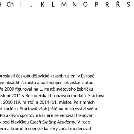
H
Ch
I
J
K
L
M
N
O
P
R
Ř
S
roslavil českobudějovické krasobruslení v Evropě
ě obsadil 2. místo a následující rok získal zlatou
ře 2009 figuroval na 1. místě světového žebříčku
uslení 2011 v Bernu získal bronzovou medaili. Startoval
, 2010 (19. místo) a 2014 (11. místo). Po zimních
 kariéru. Startoval však ještě na mistrovství světa
 Po aktivní sportovní kariéře se věnoval trénování,
y pod hlavičkou
Czech Skating Academy
. V roce
era
a kromě trenérské kariéry začal moderovat