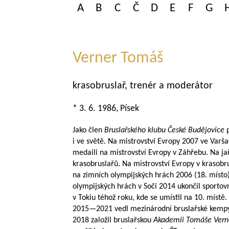
A
B
C
Č
D
E
F
G
Verner Tomáš
krasobruslař, trenér a moderátor
* 3. 6. 1986, Písek
Jako člen
Bruslařského klubu České Budějovice
p
i ve světě. Na mistrovství Evropy 2007 ve Varšav
medaili na mistrovství Evropy v Záhřebu. Na ja
krasobruslařů. Na mistrovství Evropy v krasobr
na zimních olympijských hrách 2006 (18. místo)
olympijských hrách v Soči 2014 ukončil sportovní
v Tokiu téhož roku, kde se umístil na 10. místě.
2015—2021
vedl mezinárodní bruslařské kemp
2018 založil bruslařskou
Akademii Tomáše Vern