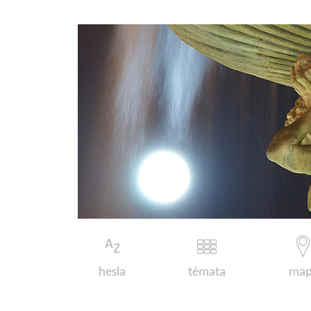
hesla
témata
map