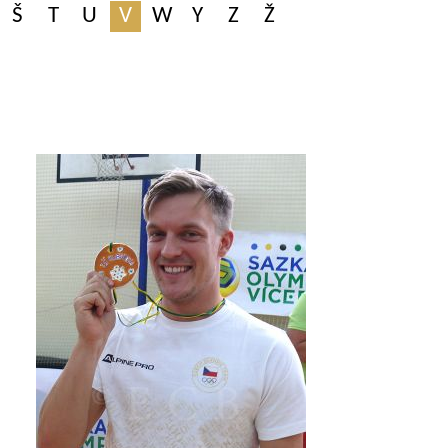
Š
T
U
V
W
Y
Z
Ž