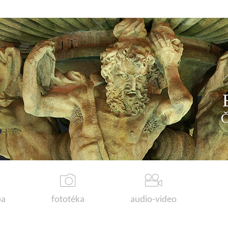
a
fototéka
audio-video