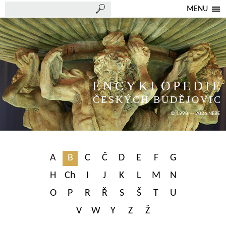
MENU
ENCYKLOPEDIE
ČESKÝCH BUDĚJOVIC
© 1998 — 2026 NEBE
A
B
C
Č
D
E
F
G
H
Ch
I
J
K
L
M
N
O
P
R
Ř
S
Š
T
U
V
W
Y
Z
Ž