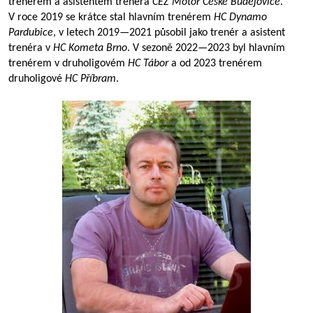
trenérem a asistentem trenéra
ČEZ Motor České Budějovice
.
V roce 2019 se krátce stal hlavním trenérem
HC Dynamo
Pardubice
, v letech
2019—2021
působil jako trenér a asistent
trenéra v
HC Kometa Brno
. V sezoně
2022—2023
byl hlavním
trenérem v druholigovém
HC Tábor
a od 2023 trenérem
druholigové
HC Příbram
.