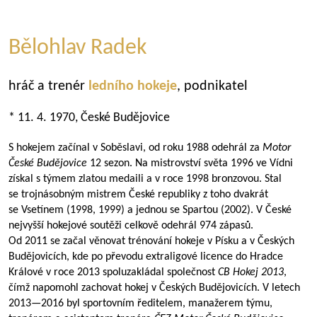
Bělohlav Radek
hráč a trenér
ledního hokeje
, podnikatel
* 11. 4. 1970, České Budějovice
S hokejem začínal v Soběslavi, od roku 1988 odehrál za
Motor
České Budějovice
12 sezon. Na mistrovství světa 1996 ve Vídni
získal s týmem zlatou medaili a v roce 1998 bronzovou. Stal
se trojnásobným mistrem České republiky z toho dvakrát
se Vsetínem (1998, 1999) a jednou se Spartou (2002). V České
nejvyšší hokejové soutěži celkově odehrál 974 zápasů.
Od 2011 se začal věnovat trénování hokeje v Písku a v Českých
Budějovicích, kde po převodu extraligové licence do Hradce
Králové v roce 2013 spoluzakládal společnost
CB Hokej 2013
,
čímž napomohl zachovat hokej v Českých Budějovicích. V letech
2013—2016
byl sportovním ředitelem, manažerem týmu,