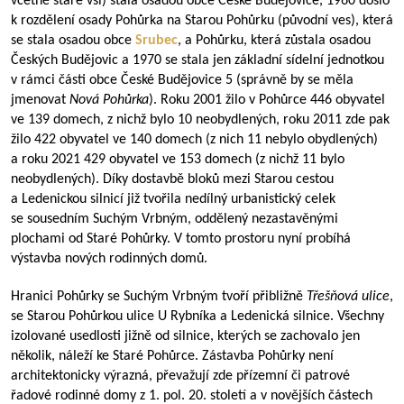
včetně staré vsi) stala osadou obce České Budějovice, 1960 došlo
k rozdělení osady Pohůrka na Starou Pohůrku (původní ves), která
se stala osadou obce
Srubec
, a Pohůrku, která zůstala osadou
Českých Budějovic a 1970 se stala jen základní sídelní jednotkou
v rámci části obce České Budějovice 5 (správně by se měla
jmenovat
Nová Pohůrka
). Roku 2001 žilo v Pohůrce 446 obyvatel
ve 139 domech, z nichž bylo 10 neobydlených, roku 2011 zde pak
žilo 422 obyvatel ve 140 domech (z nich 11 nebylo obydlených)
a roku 2021 429 obyvatel ve 153 domech (z nichž 11 bylo
neobydlených). Díky dostavbě bloků mezi Starou cestou
a Ledenickou silnicí již tvořila nedílný urbanistický celek
se sousedním Suchým Vrbným, oddělený nezastavěnými
plochami od Staré Pohůrky. V tomto prostoru nyní probíhá
výstavba nových rodinných domů.
Hranici Pohůrky se Suchým Vrbným tvoří přibližně
Třešňová ulice
,
se Starou Pohůrkou ulice U Rybníka a Ledenická silnice. Všechny
izolované usedlosti jižně od silnice, kterých se zachovalo jen
několik, náleží ke Staré Pohůrce. Zástavba Pohůrky není
architektonicky výrazná, převažují zde přízemní či patrové
řadové rodinné domy z 1. pol. 20. století a v novějších částech