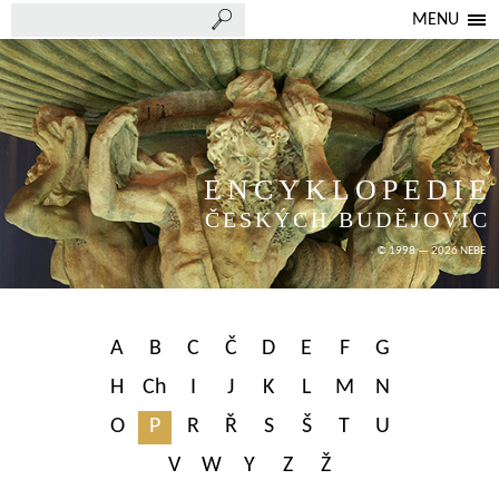
MENU
ENCYKLOPEDIE
ČESKÝCH BUDĚJOVIC
© 1998 — 2026 NEBE
A
B
C
Č
D
E
F
G
H
Ch
I
J
K
L
M
N
O
P
R
Ř
S
Š
T
U
V
W
Y
Z
Ž