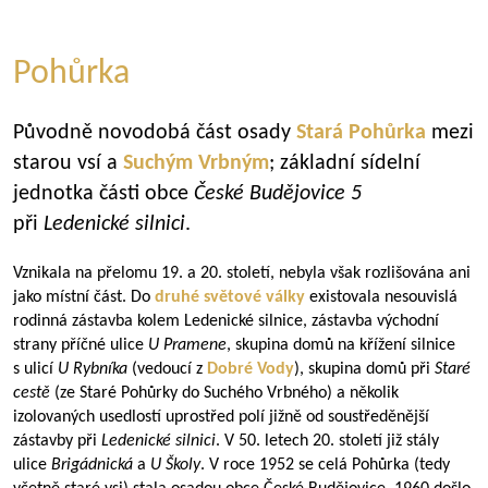
Pohůrka
Původně novodobá část osady
Stará Pohůrka
mezi
starou vsí a
Suchým Vrbným
; základní sídelní
jednotka části obce
České Budějovice 5
při
Ledenické silnici
.
Vznikala na přelomu 19. a 20. století, nebyla však rozlišována ani
jako místní část. Do
druhé světové války
existovala nesouvislá
rodinná zástavba kolem Ledenické silnice, zástavba východní
strany příčné ulice
U Pramene
, skupina domů na křížení silnice
s ulicí
U Rybníka
(vedoucí z
Dobré Vody
), skupina domů při
Staré
cestě
(ze Staré Pohůrky do Suchého Vrbného) a několik
izolovaných usedlostí uprostřed polí jižně od soustředěnější
zástavby při
Ledenické silnici
. V 50. letech 20. století již stály
ulice
Brigádnická
a
U Školy
. V roce 1952 se celá Pohůrka (tedy