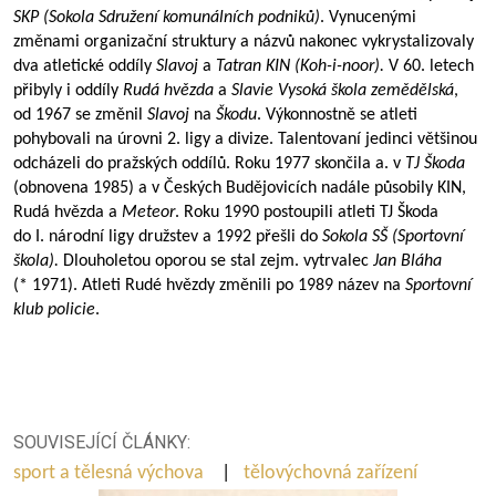
SKP (Sokola Sdružení komunálních podniků)
. Vynucenými
změnami organizační struktury a názvů nakonec vykrystalizovaly
dva atletické oddíly
Slavoj
a
Tatran KIN (Koh-i-noor).
V 60. letech
přibyly i oddíly
Rudá hvězda
a
Slavie Vysoká škola zemědělská
,
od 1967 se změnil
Slavoj
na
Škodu
. Výkonnostně se atleti
pohybovali na úrovni 2. ligy a divize. Talentovaní jedinci většinou
odcházeli do pražských oddílů. Roku 1977 skončila a. v
TJ Škoda
(obnovena 1985) a v Českých Budějovicích nadále působily KIN,
Rudá hvězda a
Meteor
. Roku 1990 postoupili atleti TJ Škoda
do I. národní ligy družstev a 1992 přešli do
Sokola SŠ
(Sportovní
škola).
Dlouholetou oporou se stal zejm. vytrvalec
Jan Bláha
(* 1971). Atleti Rudé hvězdy změnili po 1989 název na
Sportovní
klub policie
.
SOUVISEJÍCÍ ČLÁNKY:
sport a tělesná výchova
|
tělovýchovná zařízení