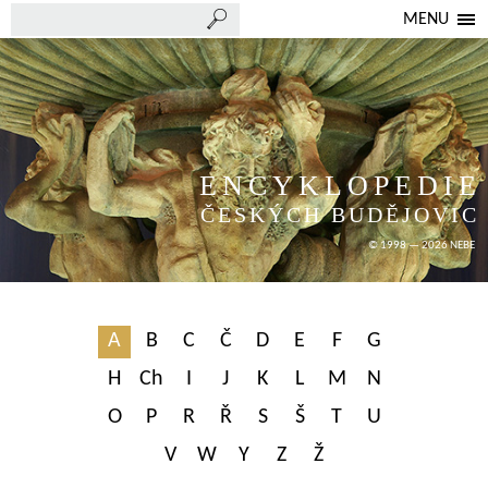
MENU
ENCYKLOPEDIE
ČESKÝCH BUDĚJOVIC
© 1998 — 2026 NEBE
A
B
C
Č
D
E
F
G
H
Ch
I
J
K
L
M
N
O
P
R
Ř
S
Š
T
U
V
W
Y
Z
Ž