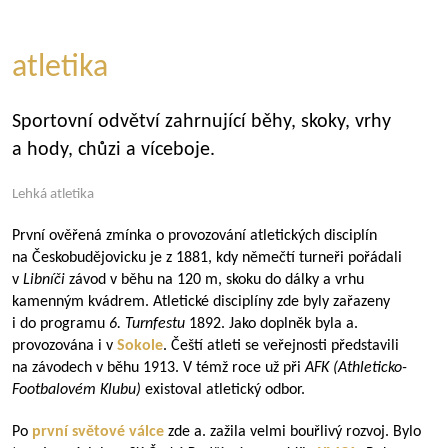
atletika
Sportovní odvětví zahrnující běhy, skoky, vrhy
a hody, chůzi a víceboje.
Lehká atletika
První ověřená zmínka o provozování atletických disciplín
na Českobudějovicku je z 1881, kdy němečtí turneři pořádali
v
Libníči
závod v běhu na 120 m, skoku do dálky a vrhu
kamenným kvádrem. Atletické disciplíny zde byly zařazeny
i do programu
6.
Turnfestu
1892. Jako doplněk byla a.
provozována i v
Sokole
. Čeští atleti se veřejnosti představili
na závodech v běhu 1913. V témž roce už při
AFK (Athleticko-
Footbalovém Klubu)
existoval atletický odbor.
Po
první světové válce
zde a. zažila velmi bouřlivý rozvoj. Bylo