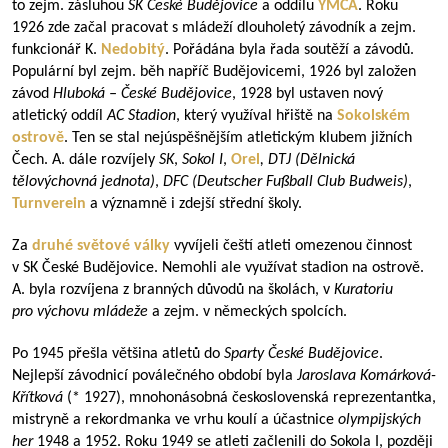
to zejm. zásluhou
SK České Budějovice
a oddílu
YMCA
. Roku
1926 zde začal pracovat s mládeží dlouholetý závodník a zejm.
funkcionář K.
Nedobitý
. Pořádána byla řada soutěží a závodů.
Populární byl zejm. běh napříč Budějovicemi, 1926 byl založen
závod
Hluboká – České Budějovice
, 1928 byl ustaven nový
atletický oddíl
AC Stadion
, který využíval hřiště na
Sokolském
ostrově
. Ten se stal nejúspěšnějším atletickým klubem jižních
Čech. A. dále rozvíjely
SK
,
Sokol I
,
Orel
, DTJ (Dělnická
tělovýchovná jednota)
,
DFC (Deutscher Fußball Club Budweis)
,
Turnverein
a významně i zdejší střední školy.
Za
druhé světové války
vyvíjeli čeští atleti omezenou činnost
v SK České Budějovice. Nemohli ale využívat stadion na ostrově.
A. byla rozvíjena z branných důvodů na školách, v
Kuratoriu
pro výchovu mládeže
a zejm. v německých spolcích.
Po 1945 přešla většina atletů do
Sparty České Budějovice
.
Nejlepší závodnicí poválečného období byla
Jaroslava Komárková-
Křítková
(* 1927), mnohonásobná československá reprezentantka,
mistryně a rekordmanka ve vrhu koulí a účastnice
olympijských
her
1948 a 1952. Roku 1949 se atleti začlenili do Sokola I, později