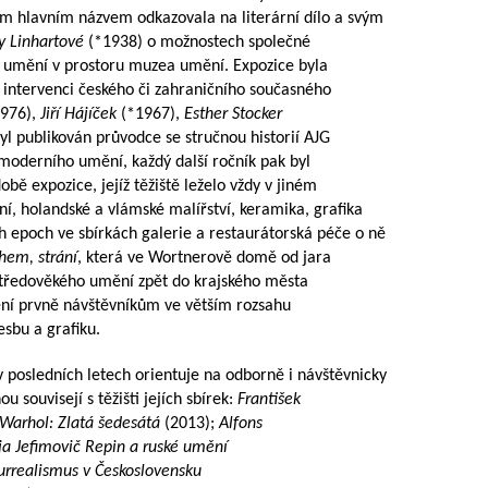
m hlavním názvem odkazovala na literární dílo a svým
y Linhartové
(*1938) o možnostech společné
 umění v prostoru muzea umění. Expozice byla
o intervenci českého či zahraničního současného
976),
Jiří Hájíček
(*1967),
Esther Stocker
yl publikován průvodce se stručnou historií AJG
moderního umění, každý další ročník pak byl
ě expozice, jejíž těžiště leželo vždy v jiném
í, holandské a vlámské malířství, keramika, grafika
ch epoch ve sbírkách galerie a restaurátorská péče o ně
em, strání
, která ve Wortnerově domě od jara
 středověkého umění zpět do krajského města
ní prvně návštěvníkům ve větším rozsahu
sbu a grafiku.
 posledních letech orientuje na odborně i návštěvnicky
u souvisejí s těžišti jejích sbírek:
František
Warhol: Zlatá šedesátá
(2013);
Alfons
lja Jefimovič Repin a ruské umění
urrealismus v Československu