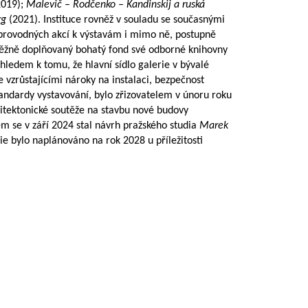
019);
Malevič – Rodčenko – Kandinskij a ruská
rg
(2021). Instituce rovněž v souladu se současnými
doprovodných akcí k výstavám i mimo ně, postupně
ůběžně doplňovaný bohatý fond své odborné knihovny
hledem k tomu, že hlavní sídlo galerie v bývalé
 vzrůstajícími nároky na instalaci, bezpečnost
andardy vystavování, bylo zřizovatelem v únoru roku
itektonické soutěže na stavbu nové budovy
zem se v září 2024 stal návrh pražského studia
Marek
ie bylo naplánováno na rok 2028 u příležitosti