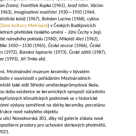
Jan Zrzavý
,
František Kupka
(1961),
Josef Istler
,
Václav
1963),
Imaginativní malířství
1930—1950
(1964,
listická koláž
(1967),
Bohdan Lacina
(1968), cyklus
(
Dům kultury Metropol
) v Českých Budějovicích
h letních přehlídek českého umění –
Jižní Čechy v boji,
orbě národního pokladu
(1960),
Mikoláš Aleš
(1962),
tika
1450—1530
(1965),
Česká secese
(1966),
Česká
es
(1972),
Barokní tapiserie
(1973),
České zátiší
(1987),
uze
(1993),
Jiří Trnka
atd.
ení,
Mezinárodní muzeum keramiky
v bývalém
došlo v souvislosti s pořádáním Mezinárodních
ěstě také sídlí Střední uměleckoprůmyslová škola,
lou dobu existence se keramických sympozií zúčastnilo
epříznivých klimatických podmínek se v historické
ónní výstavy zaměřené na sbírky keramiky, porcelánu
trukce nově nabytého objektu
lici Novodvorská 301, díky níž galerie získala nové
depozitární prostory pro uchování sbírkových předmětů.
2021.