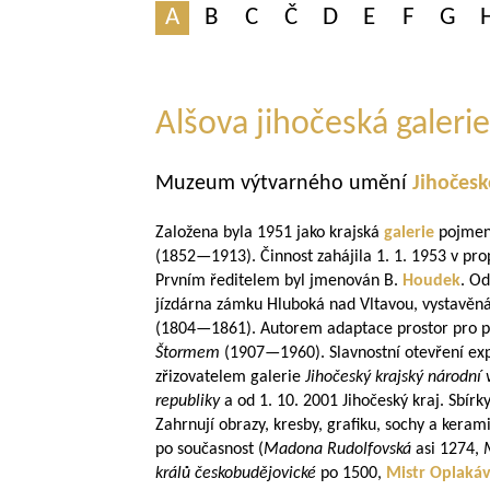
A
B
C
Č
D
E
F
G
Alšova jihočeská galerie
Muzeum výtvarného umění
Jihočesk
Založena byla 1951 jako krajská
galerie
pojmen
(
1852—1913
). Činnost zahájila 1. 1. 1953 v p
Prvním ředitelem byl jmenován B.
Houdek
. Od
jízdárna zámku Hluboká nad Vltavou, vystavěn
(
1804—1861
). Autorem adaptace prostor pro po
Štormem
(
1907—1960
). Slavnostní otevření ex
zřizovatelem galerie
Jihočeský krajský národní 
republiky
a od 1. 10. 2001 Jihočeský kraj. Sbír
Zahrnují obrazy, kresby, grafiku, sochy a keram
po současnost (
Madona Rudolfovská
asi 1274,
králů českobudějovické
po 1500,
Mistr Oplakáv