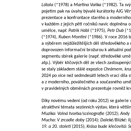
Látala
(*1978) a
Martina Vaňka
(*1982). Ta svý
pojetím pak na úvahy bývalé kurátorky AJG
Věr
prezentace a konfrontace starého a moderního
v každém z jejích pěti ročníků navíc doplněna 
umělce, např.
Patrik Hábl
(*1975),
Petr Dub
(*1
(*1974),
Ruben Montini
(*1986). V roce 2016 b
a výběrem nejdůležitěšjích děl středověkého a 
doprovozen informační brožurou k aktuální podob
segmentu sbírek galerie (např. středověké uměn
atp.). Výběr klíčových děl ze všech zastoupený
se staly základem stálé expozice
Chrámem, kruh
2024 po více než sedmdesáti letech vrací díla
a z moderního, poválečného a současného umě
v pravidelných obměnách prezentuje rovněž kre
Díky novému vedení (od roku 2012) se galerie v
atraktivní témata sezónních výstav, která většino
Muzika: Volná tvorba/scénografie
(2012);
Andy 
Mucha: V zrcadle doby
(2014);
Daleké/Blízké: I
19. a 20. století
(2015);
Krása bude křečovitá: S