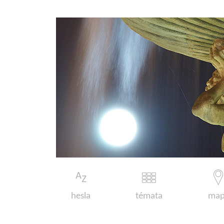
hesla
témata
map