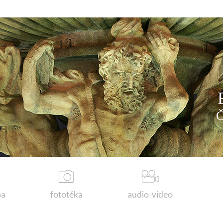
a
fototéka
audio-video