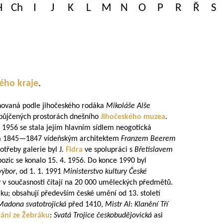
H
Ch
I
J
K
L
M
N
O
P
R
Ř
S
ého kraje
.
ovaná podle jihočeského rodáka
Mikoláše Alše
ropůjčených prostorách dnešního
Jihočeského muzea
.
 1956 se stala jejím hlavním sídlem neogotická
á
1845—1847
vídeňským architektem
Franzem Beerem
třeby galerie byl J.
Fidra
ve spolupráci s
Břetislavem
pozic se konalo 15. 4. 1956. Do konce 1990 byl
výbor
, od 1. 1. 1991
Ministerstvo kultury České
ky v současnosti čítají na 20 000 uměleckých předmětů.
iku; obsahují především české umění od 13. století
Madona svatotrojická
před 1410,
Mistr AI
:
Klanění Tří
ání ze Žebráku
:
Svatá Trojice českobudějovická
asi