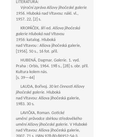
LITERATURA:
Výroční zpráva Alšovy jihočeské galerie
1956
. Hluboká nad Vltavou: nákl. vl.,
1957. 22, [2] s.
KROPÁČEK, Jiří ed.
Alšova jihočeská
galerie Hluboká nad Vltavou
1956
: katalog. Hluboká
nad Vltavou : Alšova jihočeská galerie,
[1956]. 50 s., 16 fot. příl.
HUBENÁ, Dagmar.
Galerie.
1. vyd.
Praha : Orbis, 1964. 198 s., [28] s. obr. příl.
Kultura kolem nás.
[s.
39—44
]
LAUDA, Bořivoj.
30 let činnosti Alšovy
jihočeské galerie
. Hluboká
nad Vltavou: Alšova jihočeská galerie,
1983. 30 s.
LAVIČKA, Roman.
Gotické
umění: průvodce sbírkou středověkého
umění Alšovy jihočeské galerie.
V Hluboké
nad Vltavou: Alšova jihočeská galerie,
2007. 71 s. ISBN 978-80-86952-54-3.