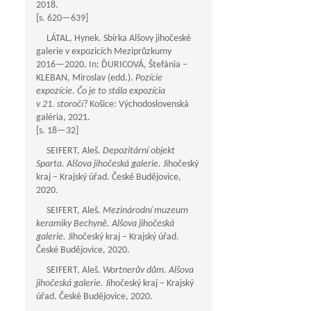
2018.
[s.
620—639
]
LÁTAL, Hynek. Sbírka Alšovy jihočeské
galerie v expozicích Meziprůzkumy
2016—2020
. In: ĎURICOVÁ, Štefánia –
KLEBAN, Miroslav (edd.).
Pozície
expozície. Čo je to stála expozícia
v 21. storočí?
Košice: Východoslovenská
galéria, 2021.
[s.
18—32
]
SEIFERT, Aleš.
Depozitární objekt
Sparta. Alšova jihočeská galerie.
Jihočeský
kraj – Krajský úřad. České Budějovice,
2020.
SEIFERT, Aleš.
Mezinárodní muzeum
keramiky Bechyně. Alšova jihočeská
galerie.
Jihočeský kraj – Krajský úřad.
České Budějovice, 2020.
SEIFERT, Aleš.
Wortnerův dům. Alšova
jihočeská galerie.
Jihočeský kraj – Krajský
úřad. České Budějovice, 2020.