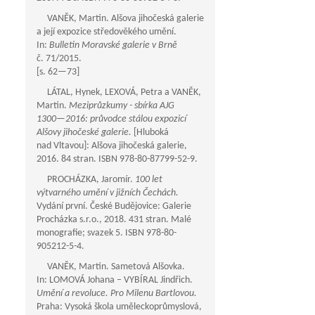
VANĚK, Martin. Alšova jihočeská galerie
a její expozice středověkého umění.
In:
Bulletin Moravské galerie v Brně
č. 71/2015.
[s.
62—73
]
LÁTAL, Hynek, LEXOVÁ, Petra a VANĚK,
Martin.
Meziprůzkumy - sbírka AJG
1300—2016
: průvodce stálou expozicí
Alšovy jihočeské galerie.
[Hluboká
nad Vltavou]: Alšova jihočeská galerie,
2016. 84 stran. ISBN 978-80-87799-52-9.
PROCHÁZKA, Jaromír.
100 let
výtvarného umění v jižních Čechách.
Vydání první. České Budějovice: Galerie
Procházka s.r.o., 2018. 431 stran. Malé
monografie; svazek 5. ISBN 978-80-
905212-5-4.
VANĚK, Martin. Sametová Alšovka.
In: LOMOVÁ Johana – VYBÍRAL Jindřich.
Umění a revoluce. Pro Milenu Bartlovou.
Praha: Vysoká škola uměleckoprůmyslová,