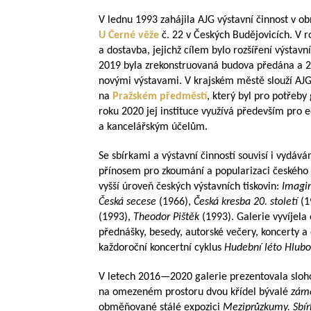
V lednu 1993 zahájila AJG výstavní činnost v
U Černé věže
č. 22 v Českých Budějovicích. V r
a dostavba, jejichž cílem bylo rozšíření výstavn
2019 byla zrekonstruovaná budova předána a 2
novými výstavami. V krajském městě slouží AJG
na
Pražském předměstí
, který byl pro potřeby
roku 2020 jej instituce využívá především pro 
a kancelářským účelům.
Se sbírkami a výstavní činností souvisí i vydáv
přínosem pro zkoumání a popularizaci českéh
vyšší úroveň českých výstavních tiskovin:
Imagin
Česká secese
(1966),
Česká kresba 20. století
(1
(1993),
Theodor Pištěk
(1993). Galerie vyvíjela
přednášky, besedy, autorské večery, koncerty a 
každoroční koncertní cyklus
Hudební léto Hlub
V letech
2016—2020
galerie prezentovala sloho
na omezeném prostoru dvou křídel bývalé
záme
obměňované stálé expozici
Meziprůzkumy. Sbí