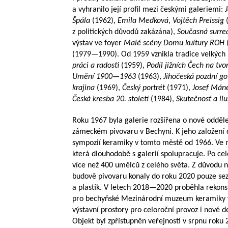
a vyhranilo její profil mezi českými galeriemi:
Špála
(1962),
Emila Medková
,
Vojtěch Preissig
(
z politických důvodů zakázána),
Současná surrea
výstav ve foyer
Malé scény Domu kultury ROH
(
1979—1990
). Od 1959 vznikla tradice velkýc
práci a radosti
(1959),
Podíl jižních Čech na tv
Umění
1900—1963
(1963),
Jihočeská pozdní go
krajina
(1969),
Český portrét
(1971),
Josef Mán
Česká kresba 20. století
(1984),
Skutečnost a il
Roku 1967 byla galerie rozšířena o nové odděl
zámeckém pivovaru v Bechyni. K jeho založení 
sympozií keramiky v tomto městě od 1966. Ve m
která dlouhodobě s galerií spolupracuje. Po ce
více než 400 umělců z celého světa. Z důvodu n
budově pivovaru konaly do roku 2020 pouze sez
a plastik. V letech
2018—2020
proběhla rekons
pro bechyňské Mezinárodní muzeum keramiky v u
výstavní prostory pro celoroční provoz i nové 
Objekt byl zpřístupněn veřejnosti v srpnu roku 