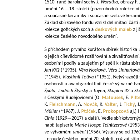
1510, raně barokní sochy
J. Woratha
, obrazy F. 
umění 16.—18. století (pozoruhodná kolekce n
a současné keramiky i současné světové keram
Základ sbírkového fondu vznikl delimitací části 
kolekce gotických soch a
deskových maleb
z j
kolekce českého novodobého umění.
S příchodem prvního kurátora sbírek historika
o jejich cílevědomé rozšiřování a zkvalitňování.
osobními podíly a zaujetím přispěli k růstu sbíre
Jan Kříž
(*1935),
Věra Nosková
,
Věra Linhartová
(*1945),
Vlastimil Tetiva
(*1951). Nejvýrazněji 
osobnosti a avantgardní linii české výtvarné tvo
Špála
,
Jindřich Štyrský
a
Toyen
,
Skupina 42
a
Sk
s Českými Budějovicemi (O.
Matoušek
, E.
Pitt
K.
Fleischmann
, A.
Novák
, K.
Valter
, J.
Tichý
, J
Müller
(*1967), J.
Ptáček
, E.
Prokopcová
aj.)
Cihla
(
1929—2017
) a další). Vedle sbírkotvorný
např. tapiserie
Marie Hoppe Teinitzerové
(1953)
ve výtvarném umění
(1956). Výstavy se od 196
i proudy českého umění 20. století, což zajistil