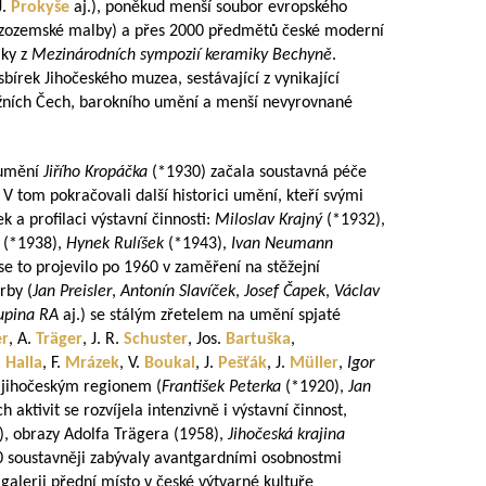
J.
Prokyše
aj.), poněkud menší soubor evropského
izozemské malby) a přes 2000 předmětů české moderní
iky z
Mezinárodních sympozií keramiky Bechyně
.
sbírek Jihočeského muzea, sestávající z vynikající
ižních Čech, barokního umění a menší nevyrovnané
 umění
Jiřího Kropáčka
(*1930) začala soustavná péče
 V tom pokračovali další historici umění, kteří svými
k a profilaci výstavní činnosti:
Miloslav Krajný
(*1932),
(*1938),
Hynek Rulíšek
(*1943),
Ivan Neumann
se to projevilo po 1960 v zaměření na stěžejní
rby (
Jan Preisler
,
Antonín Slavíček
,
Josef Čapek
,
Václav
upina RA
aj.) se stálým zřetelem na umění spjaté
er
, A.
Träger
, J. R.
Schuster
, Jos.
Bartuška
,
.
Halla
, F.
Mrázek
, V.
Boukal
, J.
Pešťák
, J.
Müller
,
Igor
 i jihočeským regionem (
František Peterka
(*1920),
Jan
ch aktivit se rozvíjela intenzivně i výstavní činnost,
, obrazy Adolfa Trägera (1958),
Jihočeská krajina
0 soustavněji zabývaly avantgardními osobnostmi
o galerii přední místo v české výtvarné kultuře