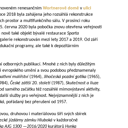
 obnoveném renesančním
Wortnerově domě
v
ulici
oce 2018 byla zahájena jeho rozsáhlá rekonstrukce
ích prostor a multifunkčního sálu. V prosinci roku
5. června 2020 byla pobočka znovu otevřena veřejnosti
 nově také objekt bývalé restaurace
Sparta
 galerie rekonstruován mezi lety 2017 a 2019. Od září
edukační programy, ale také k depozitárním
ání odborných publikací. Mnohé z nich byly důležitým
o i evropského umění a svou podobou předznamenaly
ativní malířství
(1964),
Jihočeská pozdní gotika
(1965),
984),
České zátiší 20. století
(1987),
Skutečnost a iluze
 od samého začátku též rozsáhlé mimovýstavní aktivity,
další služby pro veřejnost. Nejvýznamnější z nich je
oká
, pořádaný bez přerušení od 1957.
vou, druhovou i materiálovou šíři svých sbírek
cké jízdárny zámku Hluboká
v každoročně
rka AJG 1300 —2016/2020
kurátorů
Hynka