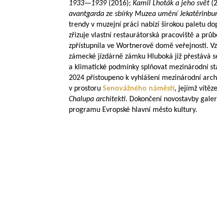
1933—1939
(2016);
Kamil Lhoták a jeho svět
(2
avantgarda ze sbírky Muzea umění Jekatěrinbu
trendy v muzejní práci nabízí širokou paletu 
zřizuje vlastní restaurátorská pracoviště a pr
zpřístupnila ve Wortnerově domě veřejnosti. Vz
zámecké jízdárně zámku Hluboká již přestává se
a klimatické podmínky splňovat mezinárodní st
2024 přistoupeno k vyhlášení mezinárodní arch
v prostoru
Senovážného náměstí
, jejímž vítě
Chalupa architekti
. Dokončení novostavby galer
programu Evropské hlavní město kultury.