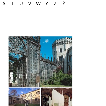
Š
T
U
V
W
Y
Z
Ž