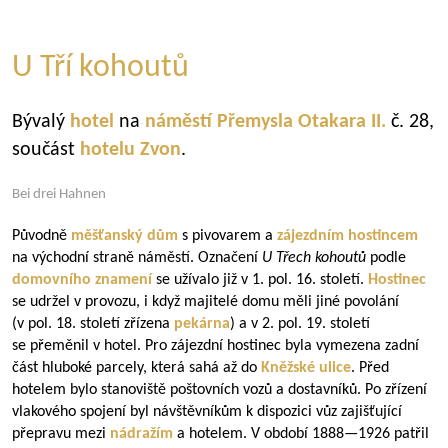
U Tří kohoutů
Bývalý
hotel
na
náměstí Přemysla Otakara II.
č. 28,
součást
hotelu Zvon
.
Bei drei Hahnen
Původně
měšťanský dům
s pivovarem a
zájezdním hostincem
na východní straně náměstí. Označení
U Třech kohoutů
podle
domovního znamení
se užívalo již v 1. pol. 16. století.
Hostinec
se udržel v provozu, i když majitelé domu měli jiné povolání
(v pol. 18. století zřízena
pekárna
) a v 2. pol. 19. století
se přeměnil v hotel. Pro zájezdní hostinec byla vymezena zadní
část hluboké parcely, která sahá až do
Kněžské ulice
. Před
hotelem bylo stanoviště poštovních vozů a dostavníků. Po zřízení
vlakového spojení byl návštěvníkům k dispozici vůz zajišťující
přepravu mezi
nádražím
a hotelem. V období
1888—1926
patřil