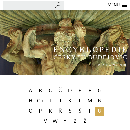
MENU
ENCYKLOPEDIE
ČESKÝCH BUDĚJOVIC
© 1998 — 2026 NEBE
A
B
C
Č
D
E
F
G
H
Ch
I
J
K
L
M
N
O
P
R
Ř
S
Š
T
U
V
W
Y
Z
Ž