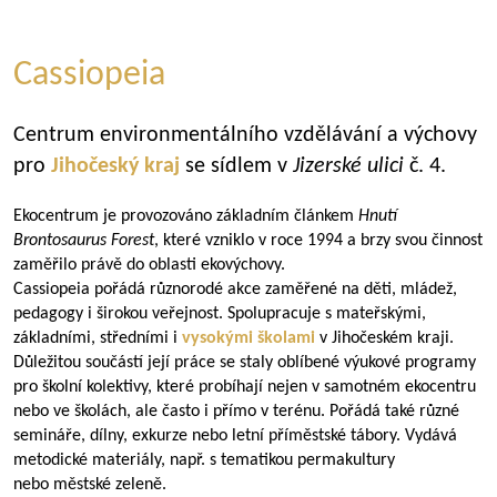
Cassiopeia
Centrum environmentálního vzdělávání a výchovy
pro
Jihočeský kraj
se sídlem v
Jizerské ulici
č. 4.
Ekocentrum je provozováno základním článkem
Hnutí
Brontosaurus Forest
, které vzniklo v roce 1994 a brzy svou činnost
zaměřilo právě do oblasti ekovýchovy.
Cassiopeia pořádá různorodé akce zaměřené na děti, mládež,
pedagogy i širokou veřejnost. Spolupracuje s mateřskými,
základními, středními i
vysokými školami
v Jihočeském kraji.
Důležitou součástí její práce se staly oblíbené výukové programy
pro školní kolektivy, které probíhají nejen v samotném ekocentru
nebo ve školách, ale často i přímo v terénu. Pořádá také různé
semináře, dílny, exkurze nebo letní příměstské tábory. Vydává
metodické materiály, např. s tematikou permakultury
nebo městské zeleně.