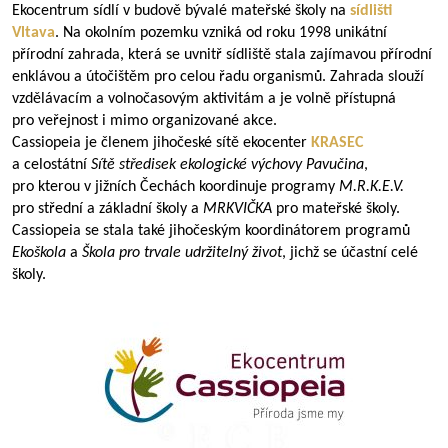
Ekocentrum sídlí v budově bývalé mateřské školy na
sídlišti
Vltava
. Na okolním pozemku vzniká od roku 1998 unikátní
přírodní zahrada, která se uvnitř sídliště stala zajímavou přírodní
enklávou a útočištěm pro celou řadu organismů. Zahrada slouží
vzdělávacím a volnočasovým aktivitám a je volně přístupná
pro veřejnost i mimo organizované akce.
Cassiopeia je členem jihočeské sítě ekocenter
KRASEC
a celostátní
Sítě středisek ekologické výchovy
Pavučina
,
pro kterou v jižních Čechách koordinuje programy
M.R.K.E.V.
pro střední a základní školy a
MRKVIČKA
pro mateřské školy.
Cassiopeia se stala také jihočeským koordinátorem programů
Ekoškola
a
Škola pro trvale udržitelný život
, jichž se účastní celé
školy.