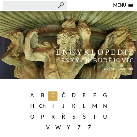
MENU
ENCYKLOPEDIE
ČESKÝCH BUDĚJOVIC
© 1998 — 2026 NEBE
A
B
C
Č
D
E
F
G
H
Ch
I
J
K
L
M
N
O
P
R
Ř
S
Š
T
U
V
W
Y
Z
Ž