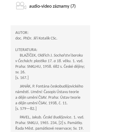
audio-video záznamy (7)
AUTOR:
doc. PhDr. Jiří Kotalík CSc.
LITERATURA:
BLAŽÍČEK, Oldřich J.
Sochařství baroku
v Čechách: plastika 17. a 18. věku.
1. vyd.
Praha: SNKLHU, 1958. 682 s. České dějiny;
sv. 26.
[s. 167.]
JANÁK, P. Fontána českobudějovického
náměstí.
Umění:
Časopis Ústavu teorie
a dějin umění ČSAV. Praha: Ústav teorie
a dějin umění ČSAV, 1938, č. 11.
[s.
579—82
.]
PAVEL, Jakub.
České Budějovice
. 1. vyd.
Praha: SNKLU, 1965. 234, [2] s. Památky.
Řada Měst. památkové reservace; Sv. 19.