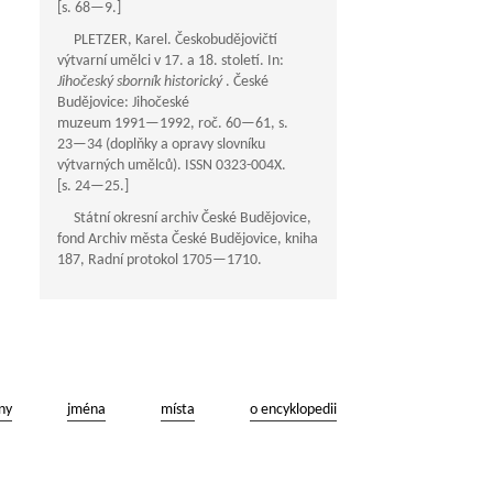
[s.
68—9
.]
PLETZER, Karel. Českobudějovičtí
výtvarní umělci v 17. a 18. století. In:
Jihočeský sborník historický
. České
Budějovice: Jihočeské
muzeum
1991—1992
, roč.
60—61
, s.
23—34
(doplňky a opravy slovníku
výtvarných umělců). ISSN 0323-004X.
[s.
24—25
.]
Státní okresní archiv České Budějovice,
fond Archiv města České Budějovice, kniha
187, Radní protokol
1705—1710
.
ny
jména
místa
o encyklopedii