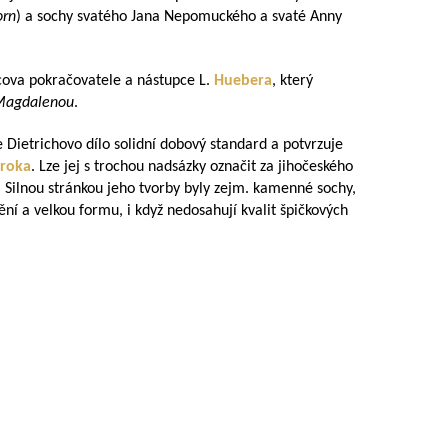
orn
) a sochy svatého Jana Nepomuckého a svaté Anny
tcova pokračovatele a nástupce L.
Huebera
, který
Magdalenou
.
Dietrichovo dílo solidní dobový standard a potvrzuje
roka
. Lze jej s trochou nadsázky označit za jihočeského
. Silnou stránkou jeho tvorby byly zejm. kamenné sochy,
ní a velkou formu, i když nedosahují kvalit špičkových