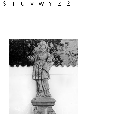
Š
T
U
V
W
Y
Z
Ž