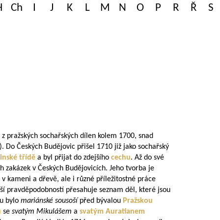
H
Ch
I
J
K
L
M
N
O
P
R
Ř
S
é z pražských sochařských dílen kolem 1700, snad
). Do Českých Budějovic přišel 1710 již jako sochařský
inské třídě
a byl přijat do zdejšího
cechu
. Až do své
 zakázek v Českých Budějovicích. Jeho tvorba je
 kameni a dřevě, ale i různé příležitostné práce
tší pravděpodobností přesahuje seznam děl, které jsou
ou bylo
mariánské sousoší
před bývalou
Pražskou
u
se
svatým Mikulášem
a
svatým Auratianem