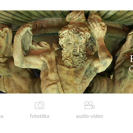
a
fototéka
audio-video