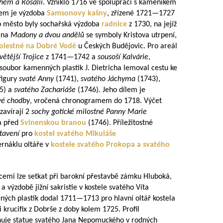
hem a Rosalií
. Vzniklo 1716 ve spolupráci s kameníkem
lem je výzdoba
Samsonovy kašny
, zřízené
1721—1727
o město byly sochařská výzdoba
radnice
z 1730, na jejíž
ina
Madony a dvou andělů
se symboly Kristova utrpení,
olestné
na Dobré Vodě
u Českých Budějovic. Pro areál
větější Trojice
z
1741—1742
a
sousoší Kalvárie
,
í soubor kamenných plastik J. Dietricha lemoval cestu ke
 figury
svaté Anny
(1741),
svatého Jáchyma
(1743),
5) a
svatého Zachariáše
(1746). Jeho dílem je
vé chodby
, vročená chronogramem do 1718. Výčet
zavírají 2
sochy gotické milostné Panny Marie
a před
Svinenskou branou
(1746). Příležitostné
stavení
pro
kostel svatého Mikuláše
ernáklu oltáře v
kostele svatého Prokopa a svatého
emi lze setkat při barokní přestavbě zámku Hluboká,
výzdobě jižní sakristie v kostele svatého Víta
ných plastik dodal
1711—1713
pro hlavní oltář kostela
 krucifix z Dobrše z doby kolem 1725. Profil
ňuje statue svatého Jana Nepomuckého v rodných