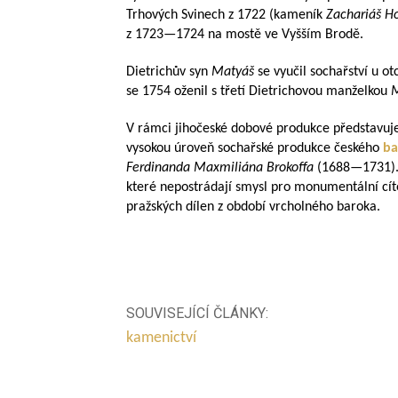
Trhových Svinech z 1722 (kameník
Zachariáš H
z
1723—1724
na mostě ve Vyšším Brodě.
Dietrichův syn
Matyáš
se vyučil sochařství u o
se 1754 oženil s třetí Dietrichovou manželkou
V rámci jihočeské dobové produkce představuje 
vysokou úroveň sochařské produkce českého
ba
Ferdinanda Maxmiliána Brokoffa
(
1688—1731
)
které nepostrádají smysl pro monumentální cítě
pražských dílen z období vrcholného baroka.
SOUVISEJÍCÍ ČLÁNKY:
kamenictví