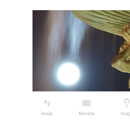
hesla
témata
map