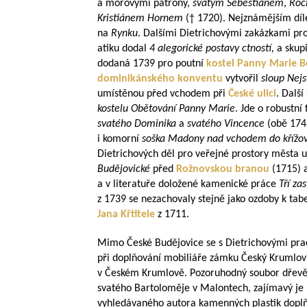
a morovými patrony,
svatým Šebestiánem
,
Roc
Kristiánem Hornem
(† 1720). Nejznámějším dí
na
Rynku
. Dalšími Dietrichovými zakázkami pr
atiku dodal
4 alegorické postavy ctností,
a skup
dodaná 1739 pro poutní
kostel Panny Marie B
dominikánského konventu
vytvořil
sloup Nejs
umístěnou před vchodem při
České ulici
. Dalš
kostelu Obětování Panny Marie
. Jde o robustní
svatého Dominika
a
svatého Vincence
(obě 174
i komorní
soška Madony nad vchodem do křížo
Dietrichových děl pro veřejné prostory města u
Budějovické
před
Rožnovskou branou
(1715) 
a v literatuře doložené kamenické práce
Tří za
z 1739 se nezachovaly stejně jako ozdoby k tab
Jana Křtitele
z 1711.
Mimo České Budějovice se s Dietrichovými prac
při doplňování mobiliáře zámku Český Krumlov a 
v Českém Krumlově. Pozoruhodný soubor dřevě
svatého Bartoloměje v Malontech, zajímavý je i
vyhledávaného autora kamenných plastik dopl