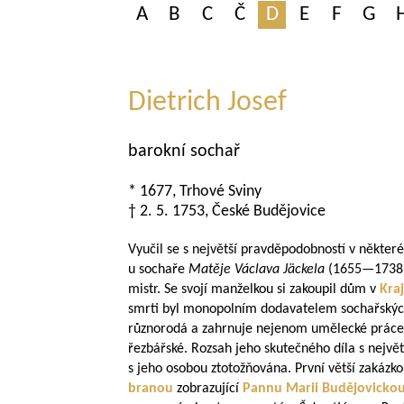
A
B
C
Č
D
E
F
G
Dietrich Josef
barokní sochař
* 1677, Trhové Sviny
† 2. 5. 1753, České Budějovice
Vyučil se s největší pravděpodobností v někter
u sochaře
Matěje Václava
Jäckela
(
1655—1738
mistr. Se svojí manželkou si zakoupil dům v
Kraj
smrti byl monopolním dodavatelem sochařských
různorodá a zahrnuje nejenom umělecké práce v
řezbářské. Rozsah jeho skutečného díla s nejvě
s jeho osobou ztotožňována. První větší zakázk
branou
zobrazující
Pannu Marii Budějovicko