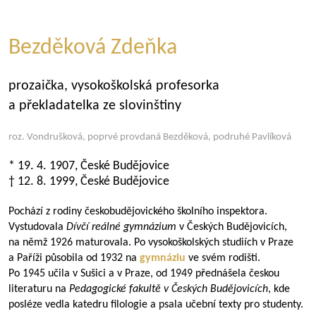
Bezděková Zdeňka
prozaička, vysokoškolská profesorka
a překladatelka ze slovinštiny
roz. Vondrušková, poprvé provdaná Bezděková, podruhé Pavlíková
* 19. 4. 1907, České Budějovice
† 12. 8. 1999, České Budějovice
Pochází z rodiny českobudějovického školního inspektora.
Vystudovala
Dívčí reálné gymnázium
v Českých Budějovicích,
na němž 1926 maturovala. Po vysokoškolských studiích v Praze
a Paříži působila od 1932 na
gymnáziu
ve svém rodišti.
Po 1945 učila v Sušici a v Praze, od 1949 přednášela českou
literaturu na
Pedagogické fakultě v Českých Budějovicích
, kde
posléze vedla katedru filologie a psala učební texty pro studenty.