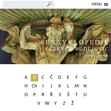
MENU
ENCYKLOPEDIE
ČESKÝCH BUDĚJOVIC
© 1998 — 2026 NEBE
A
B
C
Č
D
E
F
G
H
Ch
I
J
K
L
M
N
O
P
R
Ř
S
Š
T
U
V
W
Y
Z
Ž