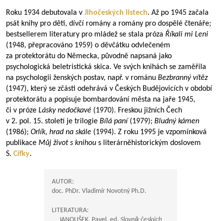
Roku 1934 debutovala v
Jihočeských listech
. Až po 1945 začala
psát knihy pro děti, dívčí romány a romány pro dospělé čtenáře;
bestsellerem literatury pro mládež se stala próza
Říkali mi Leni
(1948, přepracováno 1959) o děvčátku odvlečeném
za protektorátu do Německa, původně napsaná jako
psychologická beletristická skica. Ve svých knihách se zaměřila
na psychologii ženských postav, např. v románu
Bezbranný vítěz
(1947), který se zčásti odehrává v Českých Budějovicích v období
protektorátu a popisuje bombardování města na jaře 1945,
či v próze
Lásky nedočkavé
(1970). Freskou jižních Čech
v 2. pol. 15. století je trilogie
Bílá paní
(1979);
Bludný kámen
(1986);
Orlík, hrad na skále
(1994). Z roku 1995 je vzpomínková
publikace
Můj život s knihou
s literárněhistorickým doslovem
S.
Cífky
.
AUTOR:
doc. PhDr. Vladimír Novotný Ph.D.
LITERATURA:
JANOUŠEK, Pavel, ed.
Slovník českých