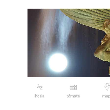
hesla
témata
map