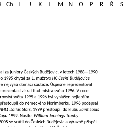
H
Ch
I
J
K
L
M
N
O
P
R
Ř
S
al za juniory Českých Budějovic, v letech
1988—1990
Do 1995 chytal za 1. mužstvo
HC České Budějovice
ře nejvyšší domácí soutěže. Úspěšně reprezentoval
eprezentací získal titul mistra světa 1996. V roce
trovství světa 1995 a 1996 byl vyhlášen nejlepším
 přestoupil do německého Norimberku, 1996 podepsal
NHL
)
Dallas Stars
, 1999 přestoupil do klubu
Saint Louis
 Cupu
1999. Nositel
William Jennings Trophy
2005
se vrátil do Českých Budějovic a výrazně přispěl