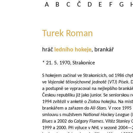
A
B
C
Č
D
E
F
G
Turek Roman
hráč
ledního hokeje
, brankář
* 21. 5. 1970, Strakonice
S hokejem začínal ve Strakonicích, od 1986 chyt
ve
Vojenské tělovýchovné jednotě
(
VTJ
)
Písek
. 
a postupně se vypracoval na nejlepšího branká
Českou republiku již jako junior. Se seniorskou r
1994 zvítězil v anketě o
Zlatou hokejku
. Na mis
brankářem a zařazen do
All-Stars
. V roce 1995
smlouvu s mužstvem
National Hockey League
(
Blues
a 2002 do
Calgary Flames
. Vítěz
Stanley
1999 a 2000. Při výluce v
NHL
v sezoně
2004—