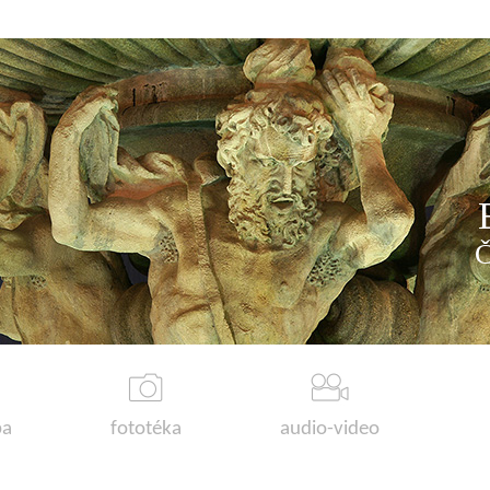
a
fototéka
audio-video