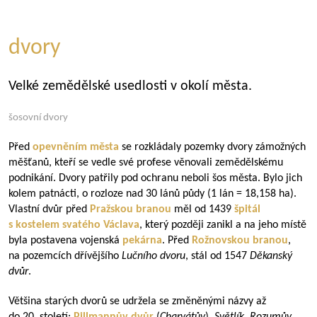
dvory
Velké zemědělské usedlosti v okolí města.
šosovní dvory
Před
opevněním města
se rozkládaly pozemky dvory zámožných
měšťanů, kteří se vedle své profese věnovali zemědělskému
podnikání. Dvory patřily pod ochranu neboli šos města. Bylo jich
kolem patnácti, o rozloze nad 30 lánů půdy (1 lán = 18,158 ha).
Vlastní dvůr před
Pražskou branou
měl od 1439
špitál
s kostelem svatého Václava
, který později zanikl a na jeho místě
byla postavena vojenská
pekárna
. Před
Rožnovskou branou
,
na pozemcích dřívějšího
Lučního dvoru
, stál od 1547
Děkanský
dvůr
.
Většina starých dvorů se udržela se změněnými názvy až