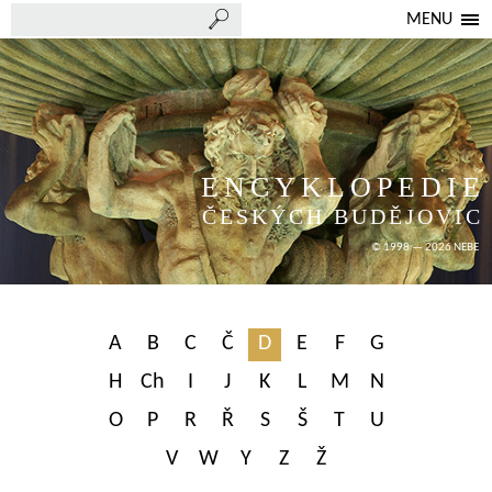
MENU
ENCYKLOPEDIE
ČESKÝCH BUDĚJOVIC
© 1998 — 2026 NEBE
A
B
C
Č
D
E
F
G
H
Ch
I
J
K
L
M
N
O
P
R
Ř
S
Š
T
U
V
W
Y
Z
Ž