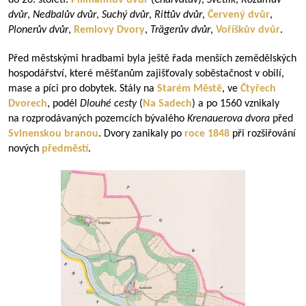
do 20. století:
Pillmannův dvůr
(
Charvátův
),
Světlík
,
Rozumův
dvůr
,
Nedbalův dvůr
,
Suchý dvůr
,
Rittův dvůr
,
Červený dvůr
,
Plonerův dvůr
,
Remlovy Dvory
,
Trägerův dvůr
,
Voříškův dvůr
.
Před městskými hradbami byla ještě řada menších zemědělských
hospodářství, které měšťanům zajišťovaly soběstačnost v obilí,
mase a píci pro dobytek. Stály na
Starém Městě
, ve
Čtyřech
Dvorech
, podél
Dlouhé cesty
(
Na Sadech
) a po 1560 vznikaly
na rozprodávaných pozemcích bývalého
Krenauerova dvora
před
Svinenskou branou
. Dvory zanikaly po
roce 1848
při rozšiřování
nových
předměstí
.