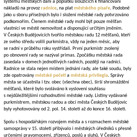
systému městských daní a poplatků sloužících k financování
nákladů na provoz
radnice
, na plat
městského písaře
. Podobně
jako u sboru přísežných bylo i složení městské rady potvrzováno
podkomořím. Členem městské rady mohl být pouze měšťan
vlastnící ve městě nemovitost a disponující určitým jměním.
V Českých Budějovicích tvořilo městskou radu 12 měšťanů, kteří
ze svého středu volili purkmistra, vždy na jeden měsíc, aby
se radní v průběhu roku vystřídali. První purkmistr zvolený
po obnovení rady se nazýval primas. Zpočátku městská rada
zasedala v domech jednotlivých radních, později na radnici.
Radnice se stala nejen místem jednání rady, ale také soudu, byly
zde opatrovány
městské pečeti
a
městská privilegia
. Správy
města se účastnila i tzv. obec (všechna obec), širší shromáždění
měšťanů, které bylo svoláváno k vyslovení souhlasu
s nejdůležitějšími rozhodnutími městské rady. Listiny vydávané
purkmistrem, městskou radou a obcí města Českých Budějovic
byly vyhotovovány od 2. pol. 14. století až do konce 16. století.
Spolu s hospodářským rozvojem města a s rozmachem městské
samosprávy v 15. století přibývalo i městských úředníků s přesně
určenými pravomocemi, zřízenců, poslů a sluhů. V Českých