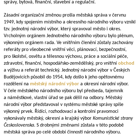
správy, bytová, finanční, stavební a regulační.
Zásadní organizační změnou prošla městská správa v červnu
1949, kdy spojením místního a okresního národního výboru vznikl
tzv. jednotný národní výbor, který spravoval město i okres.
Vrcholným orgánem Jednotného národního výboru bylo plénum,
výkonným orgánem rada. Ve vnitřním členění zůstaly zachovány
referáty pro všeobecné vnitřní věci, plánovací, bezpečnostní,
pro školství, osvětu a tělesnou výchovu, práce a sociální péče,
zdravotní, finanční, hospodářsko-zemědělský, pro vnitřní
obchod
a výživu a referát technický. Jednotný národní výbor v Českých
Budějovicích působil do 1954, kdy došlo k jeho opětovnému
rozdělení na
městský národní výbor
a okresní národní výbor.
V čele městského národního výboru byl předseda, tajemník
a náměstkové, vlastní úřad se pak dělil na odbory. Městský
národní výbor představoval v systému městské správy spíše
výkonný prvek. Řídící, rozhodovací a kontrolní pravomoci
vykonávaly městský, okresní a krajský výbor
Komunistické strany
Československa
. S drobnými změnami zůstala v této podobě
městská správa po celé období činnosti národního výboru.