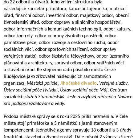
do 22 odborů a útvarů. Jeho vnitřní struktura byla
následující: kancelář primátora,
kancelář tajemníka, matriční
úřad, finanční odbor, investiční odbor, majetkový odbor, obecní
živnostenský úřad, odbor dopravy a silničního hospodářství,
odbor informačních a komunikačních technologií, odbor kultury,
odbor kontroly, odbor ochrany životního prostředí, odbor
památkové péče, odbor rozvoje a cestovního ruchu, odbor
sociálních věcí, odbor sportovních zařízení, odbor správy
veřejných statků, odbor školství a tělovýchovy, odbor územního
plánování a architektury, správní odbor, odbor vnitřních věcí
a stavební úřad. Ke stejnému datu působilo město České
Budějovice jako zřizovatel následujících samostatných
organizací:
Městská policie,
Jihočeské divadlo
,
Veřejné služby
,
Ústav sociální péče Hvízdal
,
Ústav sociální péče Máj
,
Centrum
sociálních služeb Staroměstská
,
Jesle a azylová zařízení
a
Nadace
pro podporu vzdělávání a vědy
.
Podoba městské správy se k roku 2025 příliš nezměnila. V čele
města stojí primátorka a 5 náměstků s jasně stanovenými
kompetencemi. Jednotlivé agendy spravuje 18 odborů a 3 úřady
(matriční, stavební a živnostenský). Dále působí 2 výbory, zřízené