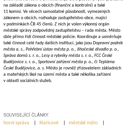
na základě zákona o obcích (finanční a kontrolní) a také
11 komisí. Ve věcech samostatné působnosti, vymezených
zákonem o obcích, rozhoduje zastupitelstvo obce, mající
v podmínkách ČB 45 členů. Z nich je volen výkonný orgán
městské správy zodpovědný zastupitelstvu – rada města. Město
dále přímo řídí činnost městské policie. Koordinuje a usměrňuje
také činnost celé řady dalších institucí, jako jsou
Dopravní podnik
města a. s.
,
Pohřební ústav města p. o.
,
Jihočeské divadlo p. o.
,
Správa domů s. r. o.
,
Lesy a rybníky města s. r. o.
,
FCC České
Budějovice s. r. o.
,
Sportovní zařízení města p. o.
, či
Teplárna
České Budějovice, a. s.
Město je rovněž zřizovatelem základních
a mateřských škol na území města a také několika zařízení
v oblasti sociálních služeb.
SOUVISEJÍCÍ ČLÁNKY:
horní správa
|
Klaricové
|
městské mýto
|