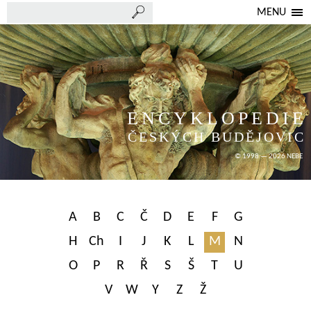
MENU
ENCYKLOPEDIE
ČESKÝCH BUDĚJOVIC
© 1998 — 2026 NEBE
A
B
C
Č
D
E
F
G
H
Ch
I
J
K
L
M
N
O
P
R
Ř
S
Š
T
U
V
W
Y
Z
Ž