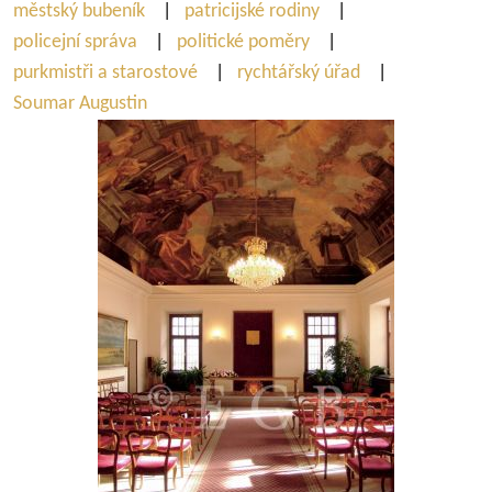
městský bubeník
|
patricijské rodiny
|
policejní správa
|
politické poměry
|
purkmistři a starostové
|
rychtářský úřad
|
Soumar Augustin