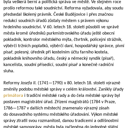
byla veškerá berní a politická správa ve městě. Ve stejném roce
prošlo reformou také soudnictví. Reforma vyžadovala, aby soudu
předsedal školený právník. České Budějovice i přes značnou
redukci soudních úřadů zůstaly městem s právem výkonu
hrdelního soudnictví. V 60. letech 18. století působili ve správě
města kromě úředníků purkmistrovského úřadu ještě obecní
pokladník, kontrolor městského mýta, čtvrtník, policejní strážník,
výběrčí tržních poplatků, výběrčí daní, hospodářský správce, pivní
písař, polesný, úředník při kostelním účtu farního kostela,
pokladník knihovního úřadu, český a německý syndik (písař),
kancelista, soudní přísedící, soudní písař a konečně radniční
sluha.
Reformy
Josefa II.
(
1741—1790
) v 80. letech 18. století výrazně
změnily podobu městské správy v celém království. Zanikly úřady
primátora
i tradiční městské rady a do čela městské správy byl
postaven magistrátní úřad. Zřízení magistrátů (1784 v Praze,
1786—1787
v dalších městech) znamenalo výrazný zásah
do dosavadního systému městského úřadování. Výkon městské
správy ztratil svou rozmanitost, danou tradicemi a odlišnostmi
městské samosprávy, města byla začleněna do jednotné státní