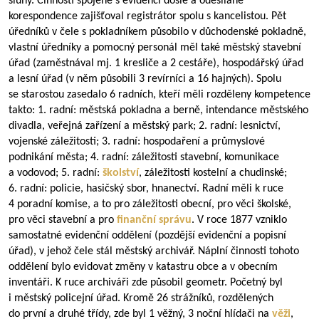
sluhy. Činnosti spojené s evidencí došlé a odesílané
korespondence zajišťoval registrátor spolu s kancelistou. Pět
úředníků v čele s pokladníkem působilo v důchodenské pokladně,
vlastní úředníky a pomocný personál měl také městský stavební
úřad (zaměstnával mj. 1 kresliče a 2 cestáře), hospodářský úřad
a lesní úřad (v něm působili 3 revírníci a 16 hajných). Spolu
se starostou zasedalo 6 radních, kteří měli rozděleny kompetence
takto: 1. radní: městská pokladna a berně, intendance městského
divadla, veřejná zařízení a městský park; 2. radní: lesnictví,
vojenské záležitosti; 3. radní: hospodaření a průmyslové
podnikání města; 4. radní: záležitosti stavební, komunikace
a vodovod; 5. radní:
školství
, záležitosti kostelní a chudinské;
6. radní: policie, hasičský sbor, hnanectví. Radní měli k ruce
4 poradní komise, a to pro záležitosti obecní, pro věci školské,
pro věci stavební a pro
finanční správu
. V roce 1877 vzniklo
samostatné evidenční oddělení (pozdější evidenční a popisní
úřad), v jehož čele stál městský archivář. Náplní činnosti tohoto
oddělení bylo evidovat změny v katastru obce a v obecním
inventáři. K ruce archiváři zde působil geometr. Početný byl
i městský policejní úřad. Kromě 26 strážníků, rozdělených
do první a druhé třídy, zde byl 1 věžný, 3 noční hlídači na
věži
,