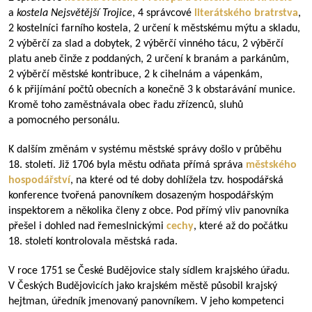
a
kostela Nejsvětější Trojice
, 4 správcové
literátského bratrstva
,
2 kostelníci farního kostela, 2 určení k městskému mýtu a skladu,
2 výběrčí za slad a dobytek, 2 výběrčí vinného tácu, 2 výběrčí
platu aneb činže z poddaných, 2 určení k branám a parkánům,
2 výběrčí městské kontribuce, 2 k cihelnám a vápenkám,
6 k přijímání počtů obecních a konečně 3 k obstarávání munice.
Kromě toho zaměstnávala obec řadu zřízenců, sluhů
a pomocného personálu.
K dalším změnám v systému městské správy došlo v průběhu
18. století. Již 1706 byla městu odňata přímá správa
městského
hospodářství
, na které od té doby dohlížela tzv. hospodářská
konference tvořená panovníkem dosazeným hospodářským
inspektorem a několika členy z obce. Pod přímý vliv panovníka
přešel i dohled nad řemeslnickými
cechy
, které až do počátku
18. století kontrolovala městská rada.
V roce 1751 se České Budějovice staly sídlem krajského úřadu.
V Českých Budějovicích jako krajském městě působil krajský
hejtman, úředník jmenovaný panovníkem. V jeho kompetenci