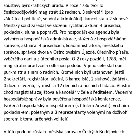
soustavy byrokratických úřadů. V roce 1786 tvořilo
českobudějovický magistrát 12 radních, 3 sekretáři (pro
záležitosti politické, soudní a kriminální), kancelista a 2 sluhové.
Městský soud zasedal ve složení: rychtář, aktuár, 4 přísedící,
pokladník, sluha a popravčí. Pro hospodářskou agendu byla
vytvořena hospodářská administrace, složená z hospodářského
správce, aktuára, 4 přísedících, koadministrátora, městského
správce, správce dvora v Ostrolovském Újezdě, úředního písaře,
výběrčího daní a z úředního posla. O 2 roky později, 1788, měl
magistrátní úřad zcela odlišnou podobu. V jeho čele stál opět
purkmistr a s ním 6 radních. Kromě nich byli ustanoveni ještě
2 sekretáři, registrátor, účetní, 3 kancelisté, 2 sluhové, žalářník,
3 dozorci vězňů, rytmistr a 12 denních a nočních hlídačů. Vlastní
chod magistrátu zajišťovala kancelář v čele s ředitelem. Vedením
hospodářské správy byla pověřena hospodářská konference,
tvořená hospodářským inspektorem (s titulem Anwalt), vrchním
pokladníkem, polesným a 3 reprezentanty volenými na doživotí
sborem k tomu určených volitelů.
V této podobě zůstala městská správa v Českých Budějovicích