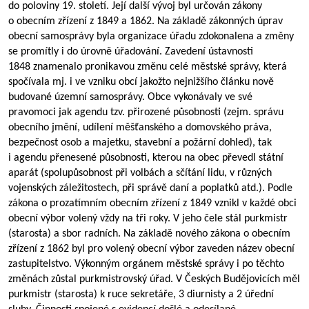
do poloviny 19. století. Její další vývoj byl určován zákony
o obecním zřízení z 1849 a 1862. Na základě zákonných úprav
obecní samosprávy byla organizace úřadu zdokonalena a změny
se promítly i do úrovně úřadování. Zavedení ústavnosti
1848 znamenalo pronikavou změnu celé městské správy, která
spočívala mj. i ve vzniku obcí jakožto nejnižšího článku nově
budované územní samosprávy. Obce vykonávaly ve své
pravomoci jak agendu tzv. přirozené působnosti (zejm. správu
obecního jmění, udílení měšťanského a domovského práva,
bezpečnost osob a majetku, stavební a požární dohled), tak
i agendu přenesené působnosti, kterou na obec převedl státní
aparát (spolupůsobnost při volbách a sčítání lidu, v různých
vojenských záležitostech, při správě daní a poplatků atd.). Podle
zákona o prozatímním obecním zřízení z 1849 vznikl v každé obci
obecní výbor volený vždy na tři roky. V jeho čele stál purkmistr
(starosta) a sbor radních. Na základě nového zákona o obecním
zřízení z 1862 byl pro volený obecní výbor zaveden název obecní
zastupitelstvo. Výkonným orgánem městské správy i po těchto
změnách zůstal purkmistrovský úřad. V Českých Budějovicích měl
purkmistr (starosta) k ruce sekretáře, 3 diurnisty a 2 úřední