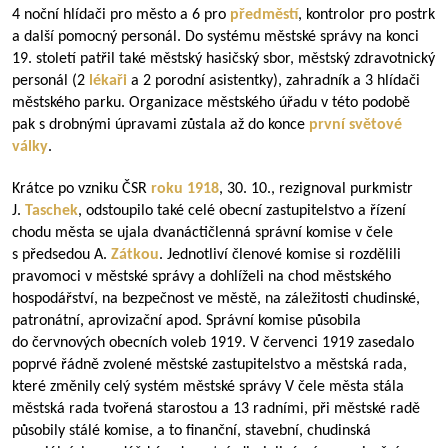
4 noční hlídači pro město a 6 pro
předměstí
, kontrolor pro postrk
a další pomocný personál. Do systému městské správy na konci
19. století patřil také městský hasičský sbor, městský zdravotnický
personál (2
lékaři
a 2 porodní asistentky), zahradník a 3 hlídači
městského parku. Organizace městského úřadu v této podobě
pak s drobnými úpravami zůstala až do konce
první světové
války
.
Krátce po vzniku ČSR
roku 1918
, 30. 10., rezignoval purkmistr
J.
Taschek
, odstoupilo také celé obecní zastupitelstvo a řízení
chodu města se ujala dvanáctičlenná správní komise v čele
s předsedou A.
Zátkou
. Jednotliví členové komise si rozdělili
pravomoci v městské správy a dohlíželi na chod městského
hospodářství, na bezpečnost ve městě, na záležitosti chudinské,
patronátní, aprovizační apod. Správní komise působila
do červnových obecních voleb 1919. V červenci 1919 zasedalo
poprvé řádně zvolené městské zastupitelstvo a městská rada,
které změnily celý systém městské správy V čele města stála
městská rada tvořená starostou a 13 radními, při městské radě
působily stálé komise, a to finanční, stavební, chudinská