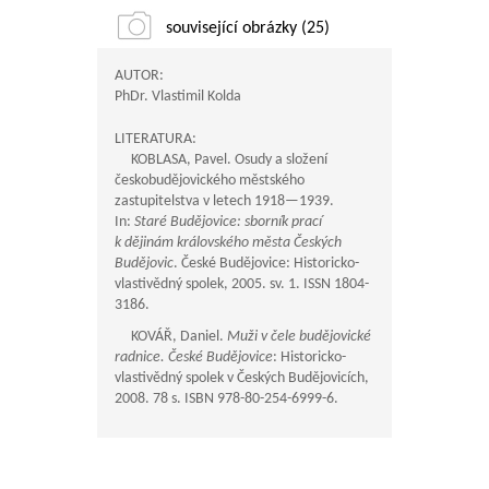
související obrázky (25)
AUTOR:
PhDr. Vlastimil Kolda
LITERATURA:
KOBLASA, Pavel. Osudy a složení
českobudějovického městského
zastupitelstva v letech
1918—1939
.
In:
Staré Budějovice: sborník prací
k dějinám královského města Českých
Budějovic
. České Budějovice: Historicko-
vlastivědný spolek, 2005. sv. 1. ISSN 1804-
3186.
KOVÁŘ, Daniel.
Muži v čele budějovické
radnice. České Budějovice
: Historicko-
vlastivědný spolek v Českých Budějovicích,
2008. 78 s. ISBN 978-80-254-6999-6.