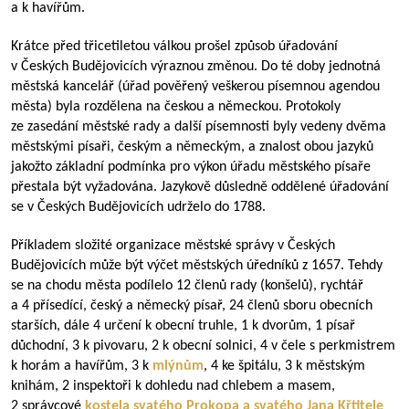
a k havířům.
Krátce před třicetiletou válkou prošel způsob úřadování
v Českých Budějovicích výraznou změnou. Do té doby jednotná
městská kancelář (úřad pověřený veškerou písemnou agendou
města) byla rozdělena na českou a německou. Protokoly
ze zasedání městské rady a další písemnosti byly vedeny dvěma
městskými písaři, českým a německým, a znalost obou jazyků
jakožto základní podmínka pro výkon úřadu městského písaře
přestala být vyžadována. Jazykově důsledně oddělené úřadování
se v Českých Budějovicích udrželo do 1788.
Příkladem složité organizace městské správy v Českých
Budějovicích může být výčet městských úředníků z 1657. Tehdy
se na chodu města podílelo 12 členů rady (konšelů), rychtář
a 4 přísedící, český a německý písař, 24 členů sboru obecních
starších, dále 4 určení k obecní truhle, 1 k dvorům, 1 písař
důchodní, 3 k pivovaru, 2 k obecní solnici, 4 v čele s perkmistrem
k horám a havířům, 3 k
mlýnům
, 4 ke špitálu, 3 k městským
knihám, 2 inspektoři k dohledu nad chlebem a masem,
2 správcové
kostela svatého Prokopa a svatého Jana Křtitele