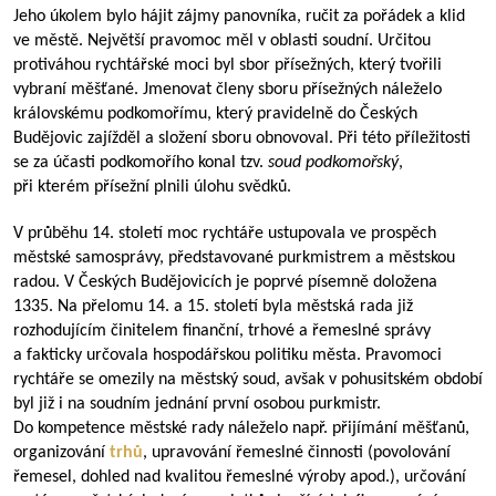
Jeho úkolem bylo hájit zájmy panovníka, ručit za pořádek a klid
ve městě. Největší pravomoc měl v oblasti soudní. Určitou
protiváhou rychtářské moci byl sbor přísežných, který tvořili
vybraní měšťané. Jmenovat členy sboru přísežných náleželo
královskému podkomořímu, který pravidelně do Českých
Budějovic zajížděl a složení sboru obnovoval. Při této příležitosti
se za účasti podkomořího konal tzv.
soud podkomořský
,
při kterém přísežní plnili úlohu svědků.
V průběhu 14. století moc rychtáře ustupovala ve prospěch
městské samosprávy, představované purkmistrem a městskou
radou. V Českých Budějovicích je poprvé písemně doložena
1335. Na přelomu 14. a 15. století byla městská rada již
rozhodujícím činitelem finanční, trhové a řemeslné správy
a fakticky určovala hospodářskou politiku města. Pravomoci
rychtáře se omezily na městský soud, avšak v pohusitském období
byl již i na soudním jednání první osobou purkmistr.
Do kompetence městské rady náleželo např. přijímání měšťanů,
organizování
trhů
, upravování řemeslné činnosti (povolování
řemesel, dohled nad kvalitou řemeslné výroby apod.), určování