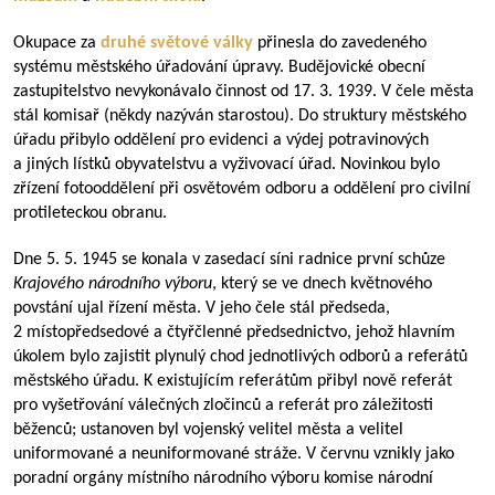
Okupace za
druhé světové války
přinesla do zavedeného
systému městského úřadování úpravy. Budějovické obecní
zastupitelstvo nevykonávalo činnost od 17. 3. 1939. V čele města
stál komisař (někdy nazýván starostou). Do struktury městského
úřadu přibylo oddělení pro evidenci a výdej potravinových
a jiných lístků obyvatelstvu a vyživovací úřad. Novinkou bylo
zřízení fotooddělení při osvětovém odboru a oddělení pro civilní
protileteckou obranu.
Dne 5. 5. 1945 se konala v zasedací síni radnice první schůze
Krajového národního výboru
, který se ve dnech květnového
povstání ujal řízení města. V jeho čele stál předseda,
2 místopředsedové a čtyřčlenné předsednictvo, jehož hlavním
úkolem bylo zajistit plynulý chod jednotlivých odborů a referátů
městského úřadu. K existujícím referátům přibyl nově referát
pro vyšetřování válečných zločinců a referát pro záležitosti
běženců; ustanoven byl vojenský velitel města a velitel
uniformované a neuniformované stráže. V červnu vznikly jako
poradní orgány místního národního výboru komise národní