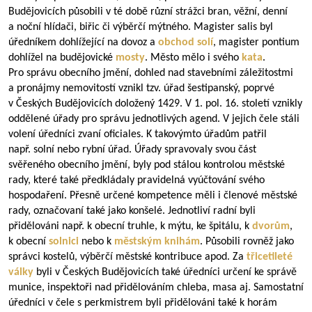
Budějovicích působili v té době různí strážci bran, věžní, denní
a noční hlídači, biřic či výběrčí mýtného. Magister salis byl
úředníkem dohlížející na dovoz a
obchod solí
, magister pontium
dohlížel na budějovické
mosty
. Město mělo i svého
kata
.
Pro správu obecního jmění, dohled nad stavebními záležitostmi
a pronájmy nemovitostí vznikl tzv. úřad šestipanský, poprvé
v Českých Budějovicích doložený 1429. V 1. pol. 16. století vznikly
oddělené úřady pro správu jednotlivých agend. V jejich čele stáli
volení úředníci zvaní oficiales. K takovýmto úřadům patřil
např. solní nebo rybní úřad. Úřady spravovaly svou část
svěřeného obecního jmění, byly pod stálou kontrolou městské
rady, které také předkládaly pravidelná vyúčtování svého
hospodaření. Přesně určené kompetence měli i členové městské
rady, označovaní také jako konšelé. Jednotliví radní byli
přidělováni např. k obecní truhle, k mýtu, ke špitálu, k
dvorům
,
k obecní
solnici
nebo k
městským knihám
. Působili rovněž jako
správci kostelů, výběrčí městské kontribuce apod. Za
třicetileté
války
byli v Českých Budějovicích také úředníci určení ke správě
munice, inspektoři nad přidělováním chleba, masa aj. Samostatní
úředníci v čele s perkmistrem byli přidělováni také k horám