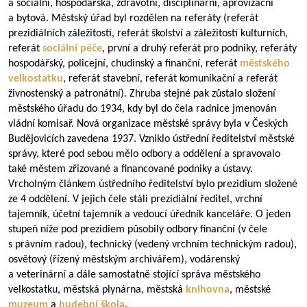
a sociální, hospodářská, zdravotní, disciplinární, aprovizační
a bytová. Městský úřad byl rozdělen na referáty (referát
prezidiálních záležitostí, referát školství a záležitostí kulturních,
referát
sociální péče
, první a druhý referát pro podniky, referáty
hospodářský, policejní, chudinský a finanční, referát
městského
velkostatku
, referát stavební, referát komunikační a referát
živnostenský a patronátní). Zhruba stejné pak zůstalo složení
městského úřadu do 1934, kdy byl do čela radnice jmenován
vládní komisař. Nová organizace městské správy byla v Českých
Budějovicích zavedena 1937. Vzniklo ústřední ředitelství městské
správy, které pod sebou mělo odbory a oddělení a spravovalo
také městem zřizované a financované podniky a ústavy.
Vrcholným článkem ústředního ředitelství bylo prezidium složené
ze 4 oddělení. V jejich čele stáli prezidiální ředitel, vrchní
tajemník, účetní tajemník a vedoucí úředník kanceláře. O jeden
stupeň níže pod prezidiem působily odbory finanční (v čele
s právním radou), technický (vedený vrchním technickým radou),
osvětový (řízený městským archivářem), vodárenský
a veterinární a dále samostatně stojící správa městského
velkostatku, městská plynárna, městská
knihovna
, městské
muzeum
a
hudební škola
.