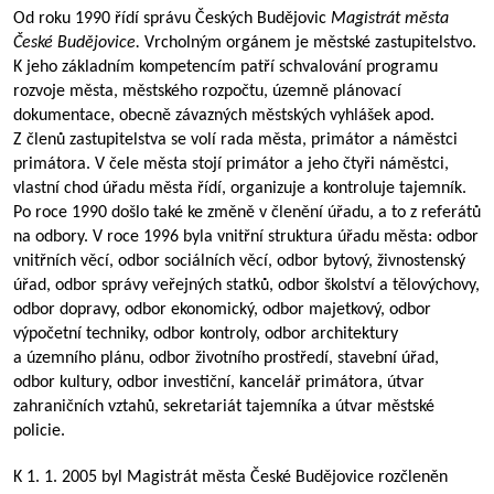
Od roku 1990 řídí správu Českých Budějovic
Magistrát města
České Budějovice.
Vrcholným orgánem je městské zastupitelstvo.
K jeho základním kompetencím patří schvalování programu
rozvoje města, městského rozpočtu, územně plánovací
dokumentace, obecně závazných městských vyhlášek apod.
Z členů zastupitelstva se volí rada města, primátor a náměstci
primátora. V čele města stojí primátor a jeho čtyři náměstci,
vlastní chod úřadu města řídí, organizuje a kontroluje tajemník.
Po roce 1990 došlo také ke změně v členění úřadu, a to z referátů
na odbory. V roce 1996 byla vnitřní struktura úřadu města: odbor
vnitřních věcí, odbor sociálních věcí, odbor bytový, živnostenský
úřad, odbor správy veřejných statků, odbor školství a tělovýchovy,
odbor dopravy, odbor ekonomický, odbor majetkový, odbor
výpočetní techniky, odbor kontroly, odbor architektury
a územního plánu, odbor životního prostředí, stavební úřad,
odbor kultury, odbor investiční, kancelář primátora, útvar
zahraničních vztahů, sekretariát tajemníka a útvar městské
policie.
K 1. 1. 2005 byl Magistrát města České Budějovice rozčleněn