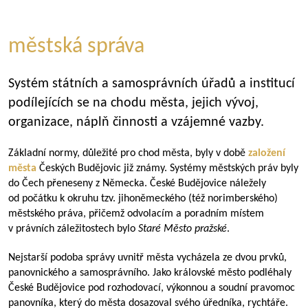
městská správa
Systém státních a samosprávních úřadů a institucí
podílejících se na chodu města, jejich vývoj,
organizace, náplň činnosti a vzájemné vazby.
Základní normy, důležité pro chod města, byly v době
založení
města
Českých Budějovic již známy. Systémy městských práv byly
do Čech přeneseny z Německa. České Budějovice náležely
od počátku k okruhu tzv. jihoněmeckého (též norimberského)
městského práva, přičemž odvolacím a poradním místem
v právních záležitostech bylo
Staré Město pražské
.
Nejstarší podoba správy uvnitř města vycházela ze dvou prvků,
panovnického a samosprávního. Jako královské město podléhaly
České Budějovice pod rozhodovací, výkonnou a soudní pravomoc
panovníka, který do města dosazoval svého úředníka, rychtáře.