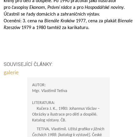
knihy pro děti a dospělé. Po 1990 pracoval jako ilustrátor
pro časopisy
Ekonom
,
Právní rádce
a pro
Hospodářské noviny
.
Účastnil se řady domácích a zahraničních výstav.
Ocenění: 3. cena na
Bienále Kraków
1977, cena za plakát
Bienale
Rzeszów
1979 a 1980 tamtéž za karikaturu.
SOUVISEJÍCÍ ČLÁNKY:
galerie
AUTOR:
Mgr. Vlastimil Tetiva
LITERATURA:
Kučera J. K., 1980: Johannus Václav –
Obrázky a ilustrace pro děti a dospělé.
Katalog výstavy. ČB.
TETIVA, Vlastimil.
Užitá grafika v jižních
Čechách 1988: [katalog k výstavě]
. České