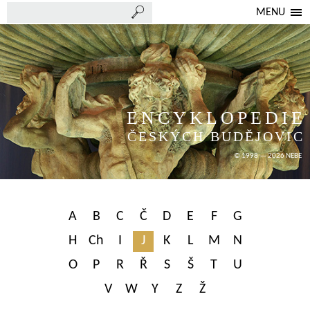
MENU
ENCYKLOPEDIE
ČESKÝCH BUDĚJOVIC
© 1998 — 2026 NEBE
A
B
C
Č
D
E
F
G
H
Ch
I
J
K
L
M
N
O
P
R
Ř
S
Š
T
U
V
W
Y
Z
Ž