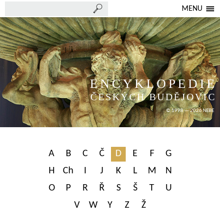
MENU
ENCYKLOPEDIE
ČESKÝCH BUDĚJOVIC
© 1998 — 2026 NEBE
A
B
C
Č
D
E
F
G
H
Ch
I
J
K
L
M
N
O
P
R
Ř
S
Š
T
U
V
W
Y
Z
Ž