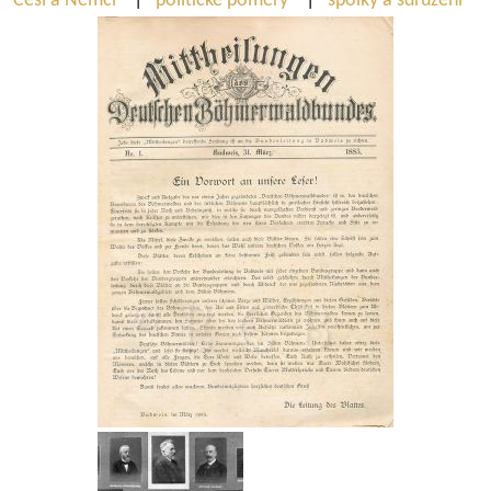
Češi a Němci
|
politické poměry
|
spolky a sdružení