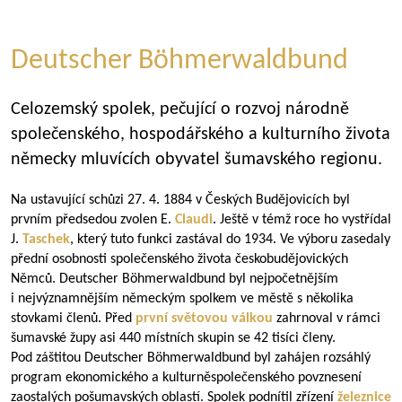
Deutscher Böhmerwaldbund
Celozemský spolek, pečující o rozvoj národně
společenského, hospodářského a kulturního života
německy mluvících obyvatel šumavského regionu.
Na ustavující schůzi 27. 4. 1884 v Českých Budějovicích byl
prvním předsedou zvolen E.
Claudi
. Ještě v témž roce ho vystřídal
J.
Taschek
, který tuto funkci zastával do 1934. Ve výboru zasedaly
přední osobnosti společenského života českobudějovických
Němců. Deutscher Böhmerwaldbund byl nejpočetnějším
i nejvýznamnějším německým spolkem ve městě s několika
stovkami členů. Před
první světovou válkou
zahrnoval v rámci
šumavské župy asi 440 místních skupin se 42 tisíci členy.
Pod záštitou Deutscher Böhmerwaldbund byl zahájen rozsáhlý
program ekonomického a kulturněspolečenského povznesení
zaostalých pošumavských oblastí. Spolek podnítil zřízení
železnice