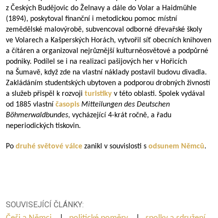
z Českých Budějovic do Želnavy a dále do Volar a Haidmühle
(1894), poskytoval finanční i metodickou pomoc místní
zemědělské malovýrobě, subvencoval odborné dřevařské školy
ve Volarech a Kašperských Horách, vytvořil síť obecních knihoven
a čítáren a organizoval nejrůznější kulturněosvětové a podpůrné
podniky. Podílel se i na realizaci pašijových her v Hořicích
na Šumavě, když zde na vlastní náklady postavil budovu divadla.
Zakládáním studentských ubytoven a podporou drobných živností
a služeb přispěl k rozvoji
turistiky
v této oblasti. Spolek vydával
od 1885 vlastní
časopis
Mitteilungen des Deutschen
Böhmerwaldbundes
, vycházející 4-krát ročně, a řadu
neperiodických tiskovin.
Po
druhé světové válce
zanikl v souvislosti s
odsunem Němců
.
SOUVISEJÍCÍ ČLÁNKY: