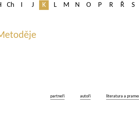
H
Ch
I
J
K
L
M
N
O
P
R
Ř
S
 Metoděje
partneři
autoři
literatura a prame