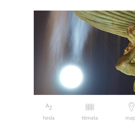
hesla
témata
map