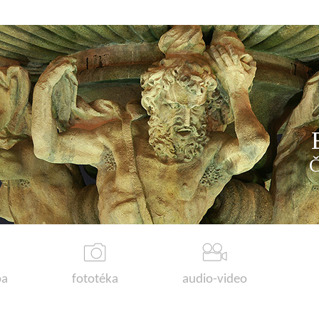
a
fototéka
audio-video