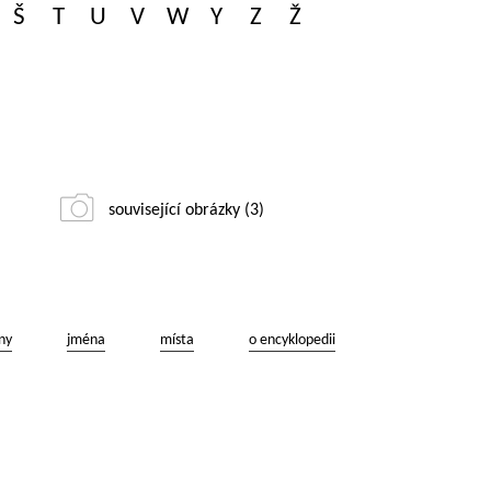
Š
T
U
V
W
Y
Z
Ž
související obrázky (3)
ny
jména
místa
o encyklopedii