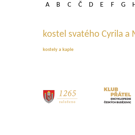
A
B
C
Č
D
E
F
G
kostel svatého Cyrila a
kostely a kaple