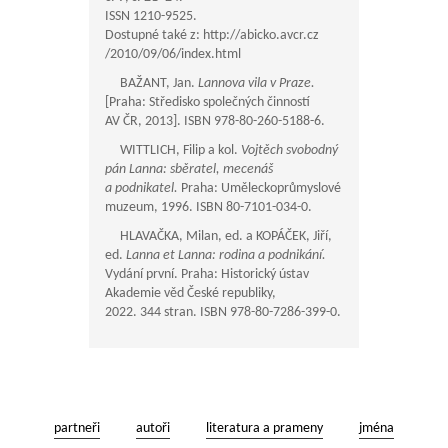
ISSN 1210-9525.
Dostupné také z: http://abicko.avcr.cz
/2010/09/06/index.html
BAŽANT, Jan.
Lannova vila v Praze.
[Praha: Středisko společných činností
AV ČR, 2013]. ISBN 978-80-260-5188-6.
WITTLICH, Filip a kol.
Vojtěch svobodný
pán Lanna: sběratel, mecenáš
a podnikatel.
Praha: Uměleckoprůmyslové
muzeum, 1996. ISBN 80-7101-034-0.
HLAVAČKA, Milan, ed. a KOPÁČEK, Jiří,
ed.
Lanna et Lanna: rodina a podnikání.
Vydání první. Praha: Historický ústav
Akademie věd České republiky,
2022. 344 stran. ISBN 978-80-7286-399-0.
partneři
autoři
literatura a prameny
jména