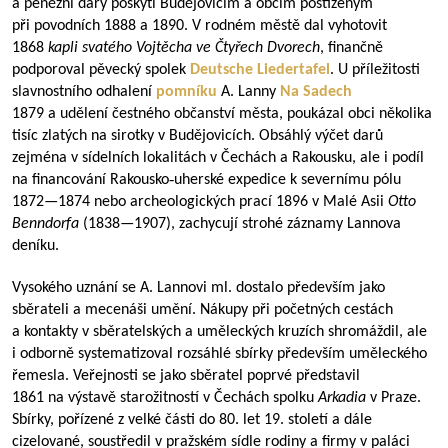
a peněžní dary poskytl Budějovicím a obcím postiženým
při povodních 1888 a 1890. V rodném městě dal vyhotovit
1868
kapli svatého Vojtěcha ve Čtyřech Dvorech
, finančně
podporoval pěvecký spolek
Deutsche Liedertafel
. U příležitosti
slavnostního odhalení
pomníku
A. Lanny
Na Sadech
1879 a udělení čestného občanství města, poukázal obci několika
tisíc zlatých na sirotky v Budějovicích. Obsáhlý výčet darů
zejména v sídelních lokalitách v Čechách a Rakousku, ale i podíl
na financování Rakousko‑uherské expedice k severnímu pólu
1872—1874
nebo archeologických prací 1896 v Malé Asii
Otto
Benndorfa
(
1838—1907
), zachycují strohé záznamy Lannova
deníku.
Vysokého uznání se A. Lannovi ml. dostalo především jako
sběrateli a mecenáši umění. Nákupy při početných cestách
a kontakty v sběratelských a uměleckých kruzích shromáždil, ale
i odborně systematizoval rozsáhlé sbírky především uměleckého
řemesla. Veřejnosti se jako sběratel poprvé představil
1861 na výstavě starožitností v Čechách spolku
Arkadia
v Praze.
Sbírky, pořízené z velké části do 80. let 19. století a dále
cizelované, soustředil v pražském sídle rodiny a firmy v paláci