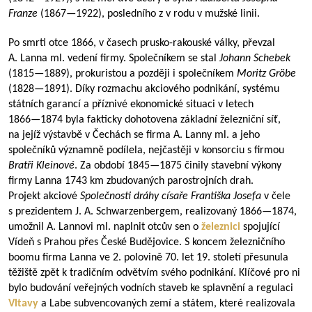
Franze
(
1867—1922
), posledního z v rodu v mužské linii.
Po smrti otce 1866, v časech prusko-rakouské války, převzal
A. Lanna ml. vedení firmy. Společníkem se stal
Johann Schebek
(
1815—1889
), prokuristou a později i společníkem
Moritz Gröbe
(
1828—1891
). Díky rozmachu akciového podnikání, systému
státních garancí a příznivé ekonomické situaci v letech
1866—1874
byla fakticky dohotovena základní železniční síť,
na jejíž výstavbě v Čechách se firma A. Lanny ml. a jeho
společníků významně podílela, nejčastěji v konsorciu s firmou
Bratři Kleinové
. Za období
1845—1875
činily stavební výkony
firmy Lanna 1743 km zbudovaných parostrojních drah.
Projekt akciové
Společnosti dráhy císaře Františka Josefa
v čele
s prezidentem J. A. Schwarzenbergem, realizovaný
1866—1874
,
umožnil A. Lannovi ml. naplnit otcův sen o
železnici
spojující
Vídeň s Prahou přes České Budějovice. S koncem železničního
boomu firma Lanna ve 2. polovině 70. let 19. století přesunula
těžiště zpět k tradičním odvětvím svého podnikání. Klíčové pro ni
bylo budování veřejných vodních staveb ke splavnění a regulaci
Vltavy
a Labe subvencovaných zemí a státem, které realizovala