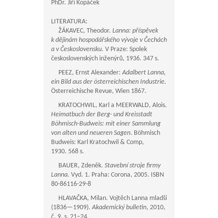
PhDr. Jiří Kopáček
LITERATURA:
ŽÁKAVEC, Theodor.
Lanna: příspěvek
k dějinám hospodářského vývoje v Čechách
a v Československu.
V Praze: Spolek
československých inženýrů, 1936. 347 s.
PEEZ, Ernst Alexander:
Adalbert Lanna,
ein Bild aus der österreichischen Industrie.
Österreichische Revue, Wien 1867.
KRATOCHWIL, Karl a MEERWALD, Alois.
Heimatbuch der Berg- und Kreisstadt
Böhmisch-Budweis: mit einer Sammlung
von alten und neueren Sagen
. Böhmisch
Budweis: Karl Kratochwil & Comp,
1930. 568 s.
BAUER, Zdeněk.
Stavební stroje firmy
Lanna.
Vyd. 1. Praha: Corona, 2005. ISBN
80-86116-29-8
HLAVAČKA, Milan. Vojtěch Lanna mladší
(
1836—1909
).
Akademický bulletin
, 2010,
č. 9, s. 21–24.