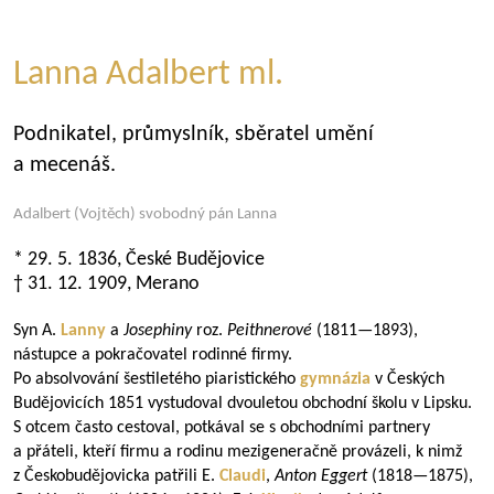
Lanna Adalbert ml.
Podnikatel, průmyslník, sběratel umění
a mecenáš.
Adalbert (Vojtěch) svobodný pán Lanna
* 29. 5. 1836, České Budějovice
† 31. 12. 1909, Merano
Syn A.
Lanny
a
Josephiny
roz.
Peithnerové
(
1811—1893
),
nástupce a pokračovatel rodinné firmy.
Po absolvování šestiletého piaristického
gymnázia
v Českých
Budějovicích 1851 vystudoval dvouletou obchodní školu v Lipsku.
S otcem často cestoval, potkával se s obchodními partnery
a přáteli, kteří firmu a rodinu mezigeneračně provázeli, k nimž
z Českobudějovicka patřili E.
Claudi
,
Anton Eggert
(
1818—1875
),