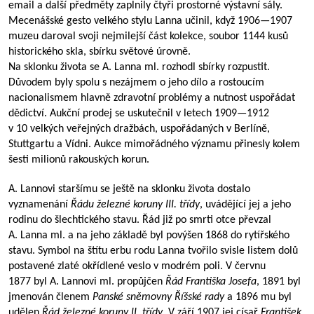
email a další předměty zaplnily čtyři prostorné výstavní sály.
Mecenášské gesto velkého stylu Lanna učinil, když
1906—1907
muzeu daroval svoji nejmilejší část kolekce, soubor 1144 kusů
historického skla, sbírku světové úrovně.
Na sklonku života se A. Lanna ml. rozhodl sbírky rozpustit.
Důvodem byly spolu s nezájmem o jeho dílo a rostoucím
nacionalismem hlavně zdravotní problémy a nutnost uspořádat
dědictví. Aukční prodej se uskutečnil v letech
1909—1912
v 10 velkých veřejných dražbách, uspořádaných v Berlíně,
Stuttgartu a Vídni. Aukce mimořádného významu přinesly kolem
šesti milionů rakouských korun.
A. Lannovi staršímu se ještě na sklonku života dostalo
vyznamenání
Řádu železné koruny III. třídy
, uvádějící jej a jeho
rodinu do šlechtického stavu. Řád již po smrti otce převzal
A. Lanna ml. a na jeho základě byl povýšen 1868 do rytířského
stavu. Symbol na štítu erbu rodu Lanna tvořilo svisle listem dolů
postavené zlaté okřídlené veslo v modrém poli. V červnu
1877 byl A. Lannovi ml. propůjčen
Řád Františka Josefa
, 1891 byl
jmenován členem
Panské sněmovny Říšské rady
a 1896 mu byl
udělen
Řád železné koruny II. třídy
. V září 1907 jej císař
František