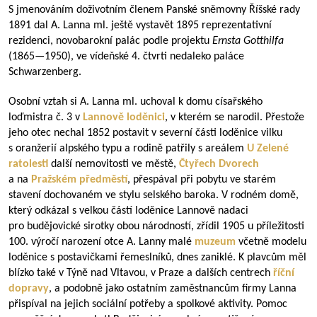
S jmenováním doživotním členem Panské sněmovny Říšské rady
1891 dal A. Lanna ml. ještě vystavět 1895 reprezentativní
rezidenci, novobarokní palác podle projektu
Ernsta Gotthilfa
(
1865—1950
), ve vídeňské 4. čtvrti nedaleko paláce
Schwarzenberg.
Osobní vztah si A. Lanna ml. uchoval k domu císařského
loďmistra č. 3 v
Lannově loděnici
, v kterém se narodil. Přestože
jeho otec nechal 1852 postavit v severní části loděnice vilku
s oranžerií alpského typu a rodině patřily s areálem
U Zelené
ratolesti
další nemovitosti ve městě,
Čtyřech Dvorech
a na
Pražském předměstí
, přespával při pobytu ve starém
stavení dochovaném ve stylu selského baroka. V rodném domě,
který odkázal s velkou částí loděnice Lannově nadaci
pro budějovické sirotky obou národností, zřídil 1905 u příležitosti
100. výročí narození otce A. Lanny malé
muzeum
včetně modelu
loděnice s postavičkami řemeslníků, dnes zaniklé. K plavcům měl
blízko také v Týně nad Vltavou, v Praze a dalších centrech
říční
dopravy
, a podobně jako ostatním zaměstnancům firmy Lanna
přispíval na jejich sociální potřeby a spolkové aktivity. Pomoc