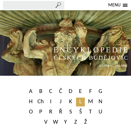
MENU
ENCYKLOPEDIE
ČESKÝCH BUDĚJOVIC
© 1998 — 2026 NEBE
A
B
C
Č
D
E
F
G
H
Ch
I
J
K
L
M
N
O
P
R
Ř
S
Š
T
U
V
W
Y
Z
Ž