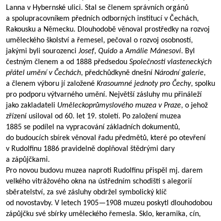
Lanna v Hybernské ulici. Stal se členem správních orgánů
a spolupracovníkem předních odborných institucí v Čechách,
Rakousku a Německu. Dlouhodobě věnoval prostředky na rozvoj
uměleckého školství a řemesel, pečoval o rozvoj osobností,
jakými byli sourozenci
Josef
,
Quido
a
Amálie Mánesovi
. Byl
čestným členem a od 1888 předsedou
Společnosti vlasteneckých
přátel umění v Čechách
, předchůdkyně dnešní
Národní galerie
,
a členem výboru jí založené
Krasoumné jednoty pro Čechy
, spolku
pro podporu výtvarného umění. Největší zásluhy mu přináleží
jako zakladateli
Uměleckoprůmyslového muzea v Praze
, o jehož
zřízení usiloval od 60. let 19. století. Po založení muzea
1885 se podílel na vypracování základních dokumentů,
do budoucích sbírek věnoval řadu předmětů, které po otevření
v Rudolfinu 1886 pravidelně doplňoval štědrými dary
a zápůjčkami.
Pro novou budovu muzea naproti Rudolfinu přispěl mj. darem
velkého vitrážového okna na ústředním schodišti s alegorií
sběratelství, za své zásluhy obdržel symbolický klíč
od novostavby. V letech
1905—1908
muzeu poskytl dlouhodobou
zápůjčku své sbírky uměleckého řemesla. Sklo, keramika, cín,