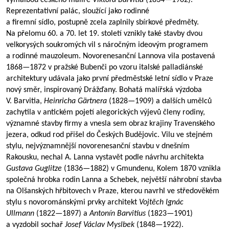
výmalbou českého malíře
Viktora Barvitia
(
1834—1902
).
Reprezentativní palác, sloužící jako rodinné
a firemní sídlo, postupně zcela zaplnily sbírkové předměty.
Na přelomu 60. a 70. let 19. století vznikly také stavby dvou
velkorysých soukromých vil s náročným ideovým programem
a rodinné mauzoleum. Novorenesanční Lannova vila postavená
1868—1872
v pražské Bubenči po vzoru italské palladiánské
architektury udávala jako první předměstské letní sídlo v Praze
nový směr, inspirovaný Drážďany. Bohatá malířská výzdoba
V. Barvitia,
Heinricha Gärtnera
(
1828—1909
) a dalších umělců
zachytila v antickém pojetí alegorických výjevů členy rodiny,
významné stavby firmy a vnesla sem obraz krajiny Travenského
jezera, odkud rod přišel do Českých Budějovic. Vilu ve stejném
stylu, nejvýznamnější novorenesanční stavbu v dnešním
Rakousku, nechal A. Lanna vystavět podle návrhu architekta
Gustava Guglitze
(
1836—1882
) v Gmundenu, Kolem 1870 vznikla
společná hrobka rodin Lanna a Schebek, největší náhrobní stavba
na Olšanských hřbitovech v Praze, kterou navrhl ve středověkém
stylu s novorománskými prvky architekt
Vojtěch Ignác
Ullmann
(
1822—1897
) a
Antonín Barvitius
(
1823—1901
)
a vyzdobil sochař
Josef Václav Myslbek
(
1848—1922
).