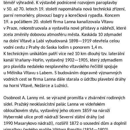
téměř výhradně. K výstavbě podnícené rozvojem paroplavby
v 50. až 70. letech 19. století napomáhala nová technická zřízení,
parní remorkéry, plovoucí bagry a korečková rypadla. Koncem
19. a počátkem 20. století firma Lanna kanalizovala Vltavu
v Praze, rekonstruovala a vystavěla nové přístavy a nábřeží, které
zcela změnily dobovou atmosféru města. Kaskáda 10 zdymadel
na dolní Vltavě a Labi vybudovaná
1898—1919
otevřela celou
vodní cestu z Prahy do Saska lodím s ponorem 1,4 m.
K technickým unikátům patří více než 10 km dlouhý tzv. laterální
kanál Vraňany–Hořín, vystavěný
1902—1905
, který zdymadlem
pro plavidla nedaleko nesplavného vltavského řečiště spojuje
u Mělníka Vltavu s Labem. S budováním dopravně významných
vodních cest se firma Lanna dále starala o údržbu plavební dráhy
na horní Vltavě, Nežárce a Lužnici.
Osobnost A. Lanny ml. se výrazně promítla v ztvárnění rodinných
sídel. Pražský neoklasicistní palác Lanna ve vídeňském
obloučkovém stylu, vystavěný jeho otcem 1859 na nároží
Hybernské ulice proti nádraží Severní státní dráhy (od
1990 Masarykovo nádraží), rozšířil 1872 o sousední dům a doplnil