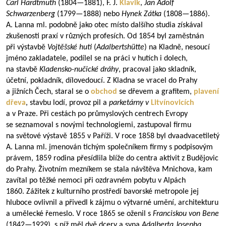
Carl Hardtmuth
(
1804—1881
), F. J.
Klavik
,
Jan Adolf
Schwarzenberg
(
1799—1888
) nebo
Hynek Zátka
(
1808—1886
).
A. Lanna ml. podobně jako otec místo dalšího studia získával
zkušenosti praxí v různých profesích. Od 1854 byl zaměstnán
při výstavbě
Vojtěšské huti
(
Adalbertshütte
) na Kladně, nesoucí
jméno zakladatele, podílel se na práci v hutích i dolech,
na stavbě
Kladensko-nučické dráhy
, pracoval jako skladník,
účetní, pokladník, dílovedoucí. Z Kladna se vracel do Prahy
a jižních Čech, staral se o
obchod
se dřevem a grafitem,
plavení
dřeva
, stavbu lodí, provoz pil a
parketárny v
Litvínovicích
a v Praze. Při cestách po průmyslových centrech Evropy
se seznamoval s novými technologiemi, zastupoval firmu
na světové výstavě 1855 v Paříži. V roce 1858 byl dvaadvacetiletý
A. Lanna ml. jmenován tichým společníkem firmy s podpisovým
právem, 1859 rodina přesídlila blíže do centra aktivit z Budějovic
do Prahy. Životním mezníkem se stala návštěva Mnichova, kam
zavítal po těžké nemoci při ozdravném pobytu v Alpách
1860. Zážitek z kulturního prostředí bavorské metropole jej
hluboce ovlivnil a přivedl k zájmu o výtvarné umění, architekturu
a umělecké řemeslo. V roce 1865 se oženil s
Franciskou von Bene
(
1842—1929
), s níž měl dvě dcery a syna
Adalberta Josepha