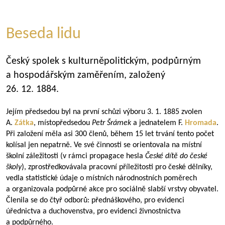
Beseda lidu
Český spolek s kulturněpolitickým, podpůrným
a hospodářským zaměřením, založený
26. 12. 1884.
Jejím předsedou byl na první schůzi výboru 3. 1. 1885 zvolen
A.
Zátka
, místopředsedou
Petr Šrámek
a jednatelem F.
Hromada
.
Při založení měla asi 300 členů, během 15 let trvání tento počet
kolísal jen nepatrně. Ve své činnosti se orientovala na místní
školní záležitosti (v rámci propagace hesla
České dítě do české
školy
), zprostředkovávala pracovní příležitosti pro české dělníky,
vedla statistické údaje o místních národnostních poměrech
a organizovala podpůrné akce pro sociálně slabší vrstvy obyvatel.
Členila se do čtyř odborů: přednáškového, pro evidenci
úřednictva a duchovenstva, pro evidenci živnostnictva
a podpůrného.