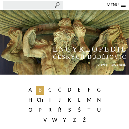
MENU
ENCYKLOPEDIE
ČESKÝCH BUDĚJOVIC
© 1998 — 2026 NEBE
A
B
C
Č
D
E
F
G
H
Ch
I
J
K
L
M
N
O
P
R
Ř
S
Š
T
U
V
W
Y
Z
Ž