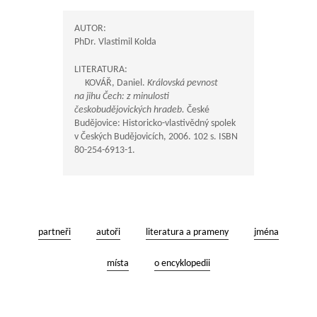
AUTOR:
PhDr. Vlastimil Kolda
LITERATURA:
KOVÁŘ, Daniel.
Královská pevnost
na jihu Čech: z minulosti
českobudějovických hradeb.
České
Budějovice: Historicko-vlastivědný spolek
v Českých Budějovicích, 2006. 102 s. ISBN
80-254-6913-1.
partneři
autoři
literatura a prameny
jména
místa
o encyklopedii