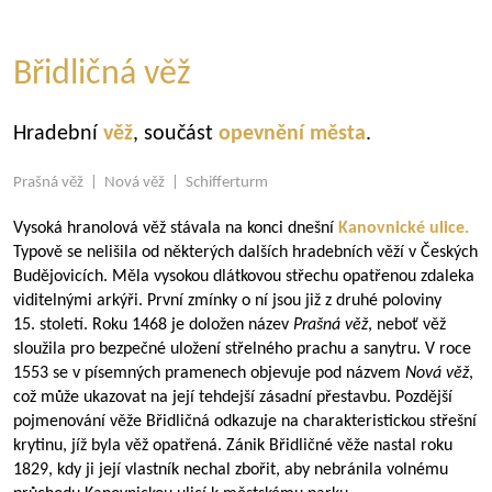
Břidličná věž
Hradební
věž
, součást
opevnění města
.
Prašná věž | Nová věž | Schifferturm
Vysoká hranolová věž stávala na konci dnešní
Kanovnické ulice.
Typově se nelišila od některých dalších hradebních věží v Českých
Budějovicích. Měla vysokou dlátkovou střechu opatřenou zdaleka
viditelnými arkýři. První zmínky o ní jsou již z druhé poloviny
15. století. Roku 1468 je doložen název
Prašná věž
, neboť věž
sloužila pro bezpečné uložení střelného prachu a sanytru. V roce
1553 se v písemných pramenech objevuje pod názvem
Nová věž
,
což může ukazovat na její tehdejší zásadní přestavbu. Pozdější
pojmenování věže Břidličná odkazuje na charakteristickou střešní
krytinu, jíž byla věž opatřená. Zánik Břidličné věže nastal roku
1829, kdy ji její vlastník nechal zbořit, aby nebránila volnému