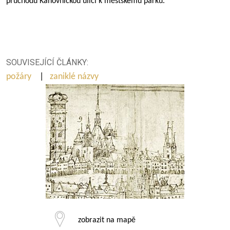
průchodu Kanovnickou ulicí k městskému parku.
SOUVISEJÍCÍ ČLÁNKY:
požáry
|
zaniklé názvy
zobrazit na mapě