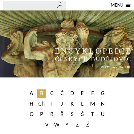
MENU
ENCYKLOPEDIE
ČESKÝCH BUDĚJOVIC
© 1998 — 2026 NEBE
A
B
C
Č
D
E
F
G
H
Ch
I
J
K
L
M
N
O
P
R
Ř
S
Š
T
U
V
W
Y
Z
Ž