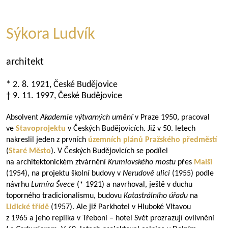
Sýkora Ludvík
architekt
* 2. 8. 1921, České Budějovice
† 9. 11. 1997, České Budějovice
Absolvent
Akademie výtvarných umění
v Praze 1950, pracoval
ve
Stavoprojektu
v Českých Budějovicích. Již v 50. letech
nakreslil jeden z prvních
územních plánů
Pražského předměstí
(
Staré Město
). V Českých Budějovicích se podílel
na architektonickém ztvárnění
Krumlovského mostu
přes
Malši
(1954), na projektu školní budovy v
Nerudově ulici
(1955) podle
návrhu
Lumíra Švece
(* 1921) a navrhoval, ještě v duchu
toporného tradicionalismu, budovu
Katastrálního úřadu
na
Lidické třídě
(1957). Ale již Parkhotel v Hluboké Vltavou
z 1965 a jeho replika v Třeboni – hotel Svět prozrazují ovlivnění