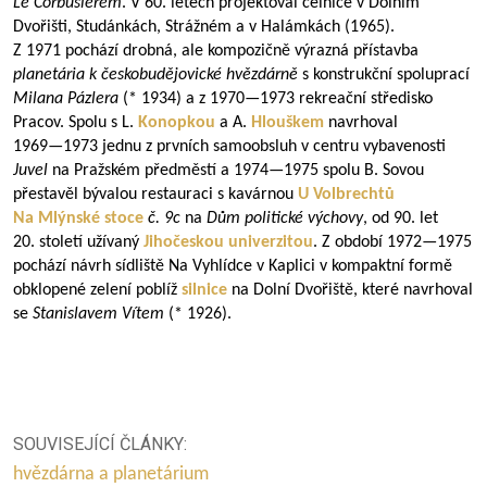
Le Corbusierem
. V 60. letech projektoval celnice v Dolním
Dvořišti, Studánkách, Strážném a v Halámkách (1965).
Z 1971 pochází drobná, ale kompozičně výrazná přístavba
planetária k českobudějovické hvězdárně
s konstrukční spoluprací
Milana Pázlera
(* 1934) a z
1970—1973
rekreační středisko
Pracov. Spolu s L.
Konopkou
a A.
Hlouškem
navrhoval
1969—1973
jednu z prvních samoobsluh v centru vybavenosti
Juvel
na Pražském předměstí a
1974—1975
spolu B. Sovou
přestavěl bývalou restauraci s kavárnou
U Volbrechtů
Na Mlýnské stoce
č. 9c
na
Dům politické výchovy
, od 90. let
20. století užívaný
Jihočeskou univerzitou
. Z období
1972—1975
pochází návrh sídliště Na Vyhlídce v Kaplici v kompaktní formě
obklopené zelení poblíž
silnice
na Dolní Dvořiště, které navrhoval
se
Stanislavem Vítem
(* 1926).
SOUVISEJÍCÍ ČLÁNKY:
hvězdárna a planetárium