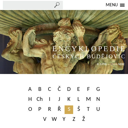
MENU
ENCYKLOPEDIE
ČESKÝCH BUDĚJOVIC
© 1998 — 2026 NEBE
A
B
C
Č
D
E
F
G
H
Ch
I
J
K
L
M
N
O
P
R
Ř
S
Š
T
U
V
W
Y
Z
Ž