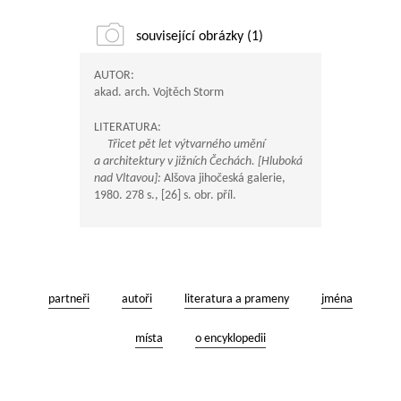
související obrázky (1)
AUTOR:
akad. arch. Vojtěch Storm
LITERATURA:
Třicet pět let výtvarného umění
a architektury v jižních Čechách. [Hluboká
nad Vltavou]:
Alšova jihočeská galerie,
1980. 278 s., [26] s. obr. příl.
partneři
autoři
literatura a prameny
jména
místa
o encyklopedii