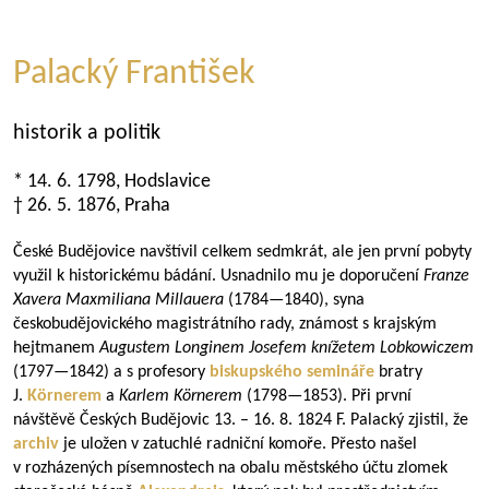
Palacký František
historik a politik
* 14. 6. 1798, Hodslavice
† 26. 5. 1876, Praha
České Budějovice navštívil celkem sedmkrát, ale jen první pobyty
využil k historickému bádání. Usnadnilo mu je doporučení
Franze
Xavera Maxmiliana Millauera
(
1784—1840
), syna
českobudějovického magistrátního rady, známost s krajským
hejtmanem
Augustem Longinem Josefem knížetem Lobkowiczem
(
1797—1842
) a s profesory
biskupského semináře
bratry
J.
Körnerem
a
Karlem Körnerem
(
1798—1853
). Při první
návštěvě Českých Budějovic 13. – 16. 8. 1824 F. Palacký zjistil, že
archiv
je uložen v zatuchlé radniční komoře. Přesto našel
v rozházených písemnostech na obalu městského účtu zlomek