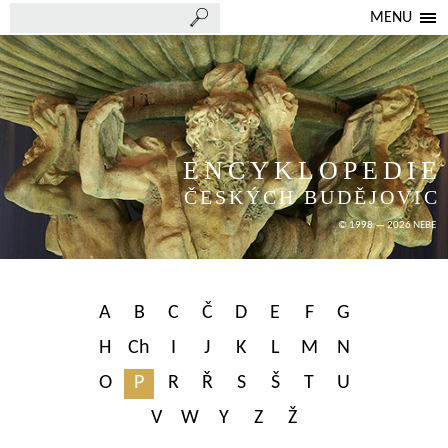
MENU
ENCYKLOPEDIE
ČESKÝCH BUDĚJOVIC
© 1998 — 2026 NEBE
A
B
C
Č
D
E
F
G
H
Ch
I
J
K
L
M
N
O
P
R
Ř
S
Š
T
U
V
W
Y
Z
Ž