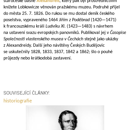
staročeské básně
Alexandreis
, který pak byl prostřednictvím
knížete Lobkowicze věnován pražskému muzeu. Podruhé přijel
do města 25. 7. 1826. Do rukou se mu dostal deník českého
poselstva, vypraveného 1464
Jiřím z Poděbrad
(
1420—1471
)
k francouzskému králi
Ludvíku XI
. (
1423—1483
) s návrhem
na ustavení svazu evropských panovníků. Publikoval jej v
Časopise
Společnosti vlastenského musea v Čechách
stejně jako ukázky
z Alexandreidy. Další jeho návštěvy Českých Budějovic
se uskutečnily 1828, 1833, 1837, 1842 a 1862; šlo o pouhé
průjezdy nebo krátkodobá zastavení.
SOUVISEJÍCÍ ČLÁNKY:
historiografie