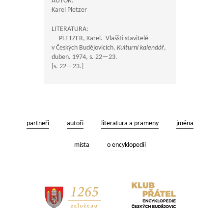
AUTOR:
Karel Pletzer
LITERATURA:
PLETZER, Karel. Vlašští stavitelé
v Českých Budějovicích.
Kulturní kalendář
,
duben. 1974, s.
22—23
.
[s.
22—23
.]
partneři
autoři
literatura a prameny
jména
místa
o encyklopedii