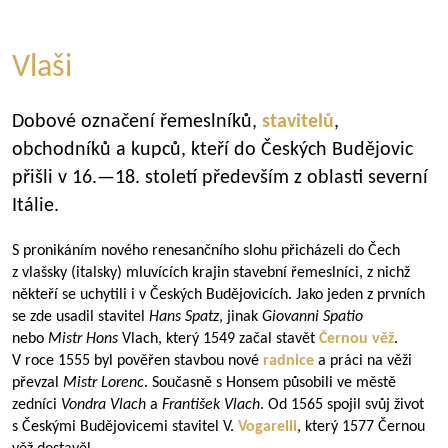
Vlaši
Dobové označení řemeslníků,
stavitelů
,
obchodníků a kupců, kteří do Českých Budějovic
přišli v 16.—18. století především z oblasti severní
Itálie.
S pronikáním nového renesančního slohu přicházeli do Čech
z vlašsky (italsky) mluvících krajin stavební řemeslníci, z nichž
někteří se uchytili i v Českých Budějovicích. Jako jeden z prvních
se zde usadil stavitel
Hans Spatz
, jinak
Giovanni Spatio
nebo
Mistr Hons
Vlach, který 1549 začal stavět
Černou věž
.
V roce 1555 byl pověřen stavbou nové
radnice
a práci na věži
převzal
Mistr Lorenc
. Současně s Honsem působili ve městě
zedníci
Vondra Vlach
a
František Vlach
. Od 1565 spojil svůj život
s Českými Budějovicemi stavitel V.
Vogarelli
, který 1577 Černou