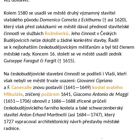
věž dostavěl.
Kolem 1580 se usadil ve městě druhý významný stavitel
vlašského původu
Domenico Cometa z Eckthurnu
(† asi 1620),
který však před zakázkami ve městě dával přednost stavitelské
činnosti ve službách
Rožmberků
. Jeho činnost v Českých
Budějovicích nelze doložit u žádné konkrétní stavby. Řadil
se k nejbohatším českobudějovickým měšťanům a byl též členem
městské rady. Koncem 16. století se ve městě usadil zedník
Guiseppe Faragut
či
Fargit
(† 1615).
Na českobudějovické stavební činnosti se podíleli i Vlaši, kteří
však nebyli ve městě trvale usazeni:
Giovanni Cipriano
a F.
Canevalle
znovu postavili (
1641—1649
)
kostel svatého
Mikuláše
, zničený
požárem
1641,
Giacomo Antonio de Maggi
(
1651—1706
) obnovil z
1686—1688
zřícené průčelí
českobudějovického farního kostela a také schwarzenberský
stavitel
Anton Erhard Martinelli
(asi
1684—1747
), který
1727 vypracoval architektonický návrh přestavby městské
radnice.