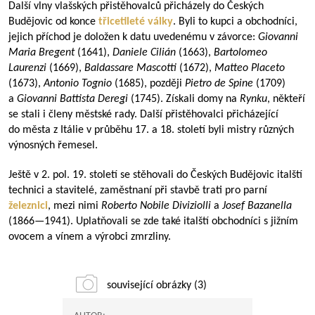
Další vlny vlašských přistěhovalců přicházely do Českých
Budějovic od konce
třicetileté války
. Byli to kupci a obchodníci,
jejich příchod je doložen k datu uvedenému v závorce:
Giovanni
Maria Bregent
(1641),
Daniele Cilián
(1663),
Bartolomeo
Laurenzi
(1669),
Baldassare Mascotti
(1672),
Matteo Placeto
(1673),
Antonio Tognio
(1685), později
Pietro de Spine
(1709)
a
Giovanni Battista Deregi
(1745). Získali domy na
Rynku
, někteří
se stali i členy městské rady. Další přistěhovalci přicházející
do města z Itálie v průběhu 17. a 18. století byli mistry různých
výnosných řemesel.
Ještě v 2. pol. 19. století se stěhovali do Českých Budějovic italští
technici a stavitelé, zaměstnaní při stavbě trati pro parní
železnici
, mezi nimi
Roberto Nobile Diviziolli
a
Josef Bazanella
(
1866—1941
). Uplatňovali se zde také italští obchodníci s jižním
ovocem a vínem a výrobci zmrzliny.
související obrázky (3)