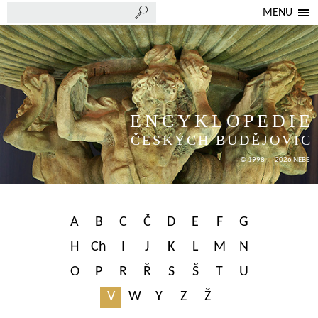
MENU
ENCYKLOPEDIE
ČESKÝCH BUDĚJOVIC
© 1998 — 2026 NEBE
A
B
C
Č
D
E
F
G
H
Ch
I
J
K
L
M
N
O
P
R
Ř
S
Š
T
U
V
W
Y
Z
Ž