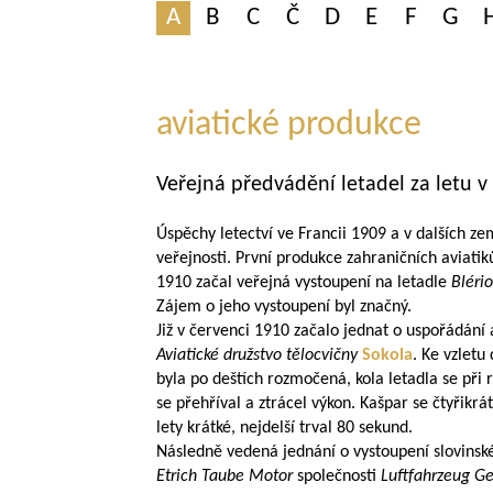
A
B
C
Č
D
E
F
G
aviatické produkce
Veřejná předvádění letadel za letu v
Úspěchy letectví ve Francii 1909 a v dalších zem
veřejnosti. První produkce zahraničních aviatik
1910 začal veřejná vystoupení na letadle
Blério
Zájem o jeho vystoupení byl značný.
Již v červenci 1910 začalo jednat o uspořádání
Aviatické družstvo tělocvičny
Sokola
. Ke vzletu
byla po deštích rozmočená, kola letadla se při 
se přehříval a ztrácel výkon. Kašpar se čtyřikr
lety krátké, nejdelší trval 80 sekund.
Následně vedená jednání o vystoupení slovinsk
Etrich Taube Motor
společnosti
Luftfahrzeug Ge