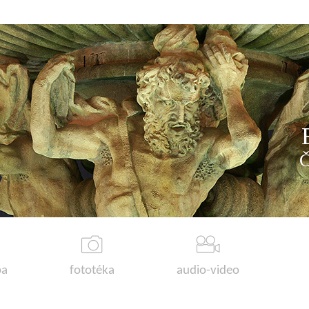
a
fototéka
audio-video