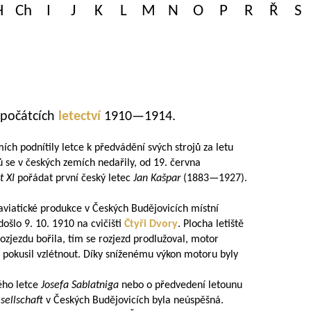
H
Ch
I
J
K
L
M
N
O
P
R
Ř
S
 počátcích
letectví
1910—1914
.
ích podnítily letce k předvádění svých strojů za letu
ů se v českých zemích nedařily, od 19. června
t XI
pořádat první český letec
Jan Kašpar
(
1883—1927
).
 aviatické produkce v Českých Budějovicích místní
 došlo 9. 10. 1910 na cvičišti
Čtyři Dvory
. Plocha letiště
rozjezdu bořila, tím se rozjezd prodlužoval, motor
át pokusil vzlétnout. Díky sníženému výkon motoru byly
ého letce
Josefa Sablatniga
nebo o předvedení letounu
sellschaft
v Českých Budějovicích byla neúspěšná.