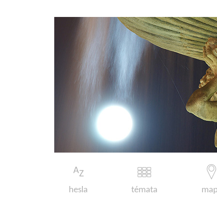
hesla
témata
map