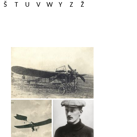
Š
T
U
V
W
Y
Z
Ž