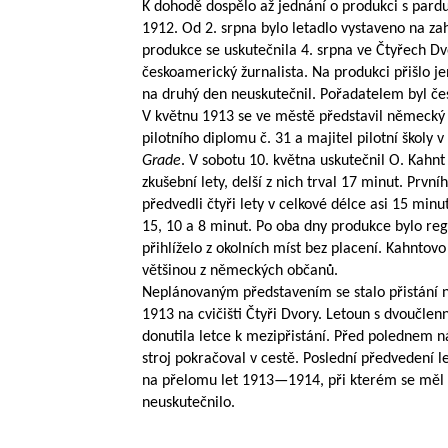
K dohodě dospělo až jednání o produkci s par
1912. Od 2. srpna bylo letadlo vystaveno na z
produkce se uskutečnila 4. srpna ve Čtyřech Dvo
českoamerický žurnalista. Na produkci přišlo je
na druhý den neuskutečnil. Pořadatelem byl če
V květnu 1913 se ve městě představil německý
pilotního diplomu č. 31 a majitel pilotní školy 
Grade
. V sobotu 10. května uskutečnil O. Kahnt
zkušební lety, delší z nich trval 17 minut. Prvn
předvedli čtyři lety v celkové délce asi 15 minu
15, 10 a 8 minut. Po oba dny produkce bylo regi
přihlíželo z okolních míst bez placení. Kahntov
většinou z německých občanů.
Neplánovaným představením se stalo přistání n
1913 na cvičišti Čtyři Dvory. Letoun s dvoučlen
donutila letce k mezipřistání. Před polednem n
stroj pokračoval v cestě. Poslední předvedení 
na přelomu let
1913—1914
, při kterém se měl
neuskutečnilo.