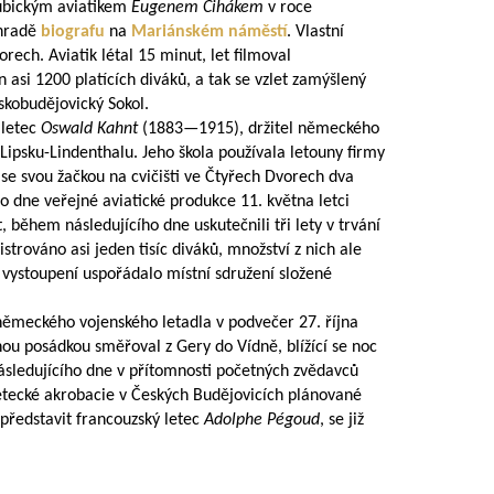
dubickým aviatikem
Eugenem Čihákem
v roce
ahradě
biografu
na
Mariánském náměstí
. Vlastní
rech. Aviatik létal 15 minut, let filmoval
n asi 1200 platících diváků, a tak se vzlet zamýšlený
skobudějovický Sokol.
 letec
Oswald Kahnt
(
1883—1915
), držitel německého
v Lipsku-Lindenthalu. Jeho škola používala letouny firmy
 se svou žačkou na cvičišti ve Čtyřech Dvorech dva
ího dne veřejné aviatické produkce 11. května letci
t, během následujícího dne uskutečnili tři lety v trvání
strováno asi jeden tisíc diváků, množství z nich ale
o vystoupení uspořádalo místní sdružení složené
ěmeckého vojenského letadla v podvečer 27. října
nou posádkou směřoval z Gery do Vídně, blížící se noc
ásledujícího dne v přítomnosti početných zvědavců
letecké akrobacie v Českých Budějovicích plánované
 představit francouzský letec
Adolphe Pégoud
, se již