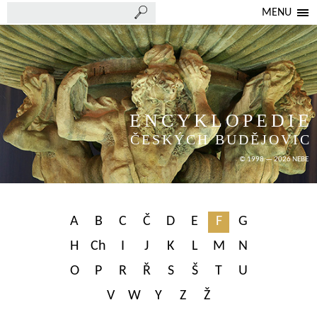
MENU
ENCYKLOPEDIE
ČESKÝCH BUDĚJOVIC
© 1998 — 2026 NEBE
A
B
C
Č
D
E
F
G
H
Ch
I
J
K
L
M
N
O
P
R
Ř
S
Š
T
U
V
W
Y
Z
Ž