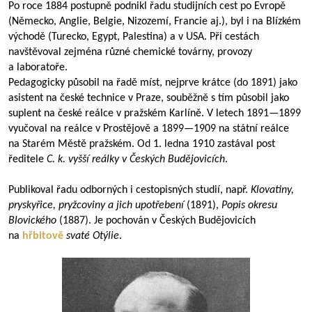
Po roce 1884 postupně podnikl řadu studijních cest po Evropě
(Německo, Anglie, Belgie, Nizozemí, Francie aj.), byl i na Blízkém
východě (Turecko, Egypt, Palestina) a v USA. Při cestách
navštěvoval zejména různé chemické továrny, provozy
a laboratoře.
Pedagogicky působil na řadě míst, nejprve krátce (do 1891) jako
asistent na české technice v Praze, souběžně s tím působil jako
suplent na české reálce v pražském Karlíně. V letech
1891—1899
vyučoval na reálce v Prostějově a
1899—1909
na státní reálce
na Starém Městě pražském. Od 1. ledna 1910 zastával post
ředitele
C. k. vyšší reálky v Českých Budějovicích
.
Publikoval řadu odborných i cestopisných studií, např.
Klovatiny,
pryskyřice, pryžcoviny a jich upotřebení
(1891),
Popis okresu
Blovického
(1887). Je pochován v Českých Budějovicích
na
hřbitově
svaté Otýlie
.