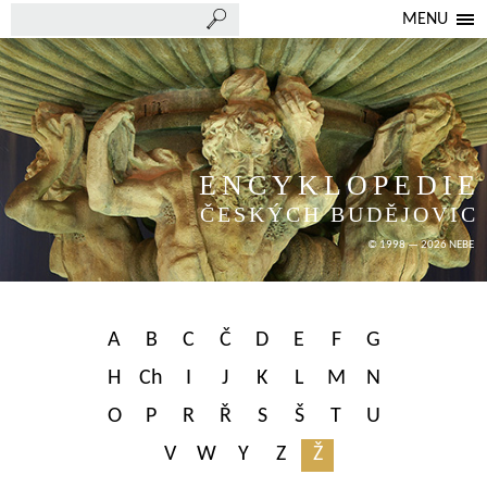
MENU
ENCYKLOPEDIE
ČESKÝCH BUDĚJOVIC
© 1998 — 2026 NEBE
A
B
C
Č
D
E
F
G
H
Ch
I
J
K
L
M
N
O
P
R
Ř
S
Š
T
U
V
W
Y
Z
Ž