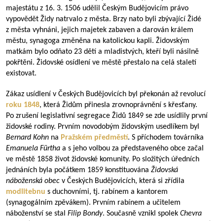
majestátu z 16. 3. 1506 udělil Českým Budějovicím právo
vypovědět Židy natrvalo z města. Brzy nato byli zbývající Židé
z města vyhnáni, jejich majetek zabaven a darován králem
městu, synagoga změněna na katolickou kapli. Židovským
matkám bylo odňato 23 dětí a mladistvých, kteří byli násilně
pokřtěni. Židovské osídlení ve městě přestalo na celá staletí
existovat.
Zákaz usídlení v Českých Budějovicích byl překonán až revolucí
roku 1848
, která Židům přinesla zrovnoprávnění s křesťany.
Po zrušení legislativní segregace Židů 1849 se zde usídlily první
židovské rodiny. Prvním novodobým židovským usedlíkem byl
Bernard Kohn
na
Pražském předměstí
. S příchodem továrníka
Emanuela Fürtha
a s jeho volbou za představeného obce začal
ve městě 1858 život židovské komunity. Po složitých úředních
jednáních byla počátkem 1859 konstituována
Židovská
náboženská obec
v Českých Budějovicích, která si zřídila
modlitebnu
s duchovními, tj. rabínem a kantorem
(synagogálním zpěvákem). Prvním rabínem a učitelem
náboženství se stal
Filip Bondy
. Současně vznikl spolek
Chevra