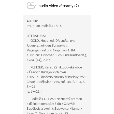
audio-video záznamy (2)
AUTOR:
PhDr. Jan Podlešák Th.D.
LITERATURA:
GOLD, Hugo, ed. D
ie Juden und
Judengemeinden Böhmens in
Vergaggnheit und Gegenwart
. Bd.
1. Brünn: Jüdischer Buch- und Kunstverlag,
1934. [14], 735 s.
PLETZER, Karel. Zánik židovské obce
v Českých Budějovicích roku
1505. In: J
ihočeský sborník historický 1975
.
České Budějovice 1975, roč. 44, č. 1–4, s.
8—21
.
[s.
8—21
.]
Podlešák J., 1997: Neznámý pramen
k dějinám genocidy Židů z Českých
Budějovic a okolí. („Budweiser-Namen-
Index“). Terezínské listy č. 25.