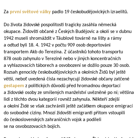
Za
první světové války
padlo 19 českobudějovických izraelitů.
Do života židovské pospolitosti tragicky zasáhla německá
okupace. Židovští občané z Českých Budějovic a okolí se v dubnu
1942 museli shromáždit v Täublově továrně na lišty a rámy
a odtud byli 18. 4. 1942 v počtu 909 osob deportováni
transportem Akb do Terezína. Z účastníků tohoto transportu
878 osob zahynulo v Terezíně nebo v jiných koncentračních
a vyhlazovacích táborech a osvobození se dožilo pouze 30 osob.
Rozsah genocidy českobudějovických a okolních Židů byl ještě
větší, neboť uvedená čísla nezachycují židovské občany zatčené
gestapem
z politických důvodů před hromadnou deportací
a židovské osoby ze smíšených manželství uvězněné po ní; většina
lidí z těchto dvou kategorií rovněž zahynula. Někteří zdejší
a okolní Židé se však zachránili ještě začátkem okupace emigrací
do svobodné ciziny. Mnozí židovští emigranti přitom vstoupili
do československých zahraničních vojsk a podíleli
se na osvobozovacích bojích.