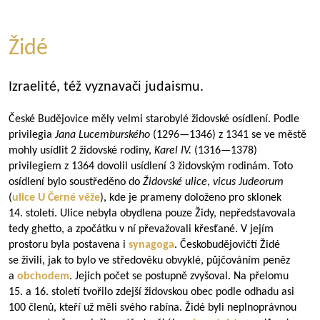
Židé
Izraelité, též vyznavači judaismu.
České Budějovice měly velmi starobylé židovské osídlení. Podle
privilegia
Jana Lucemburského
(
1296—1346
) z 1341 se ve městě
mohly usídlit 2 židovské rodiny,
Karel IV.
(
1316—1378
)
privilegiem z 1364 dovolil usídlení 3 židovským rodinám. Toto
osídlení bylo soustředěno do
Židovské ulice
,
vicus Judeorum
(
ulice U Černé věže
), kde je prameny doloženo pro sklonek
14. století. Ulice nebyla obydlena pouze Židy, nepředstavovala
tedy ghetto, a zpočátku v ní převažovali křesťané. V jejím
prostoru byla postavena i
synagoga
. Českobudějovičtí Židé
se živili, jak to bylo ve středověku obvyklé, půjčováním peněz
a
obchodem
. Jejich počet se postupně zvyšoval. Na přelomu
15. a 16. století tvořilo zdejší židovskou obec podle odhadu asi
100 členů, kteří už měli svého rabína. Židé byli neplnoprávnou