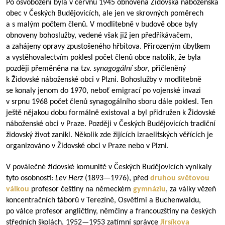
Po osvobození byla v červnu 1945 obnovena Židovská náboženská
obec v Českých Budějovicích, ale jen ve skrovných poměrech
a s malým počtem členů. V modlitebně v budově obce byly
obnoveny bohoslužby, vedené však již jen předříkávačem,
a zahájeny opravy zpustošeného hřbitova. Přirozeným úbytkem
a vystěhovalectvím poklesl počet členů obce natolik, že byla
později přeměněna na tzv.
synagogální sbor
, přičleněný
k Židovské náboženské obci v Plzni. Bohoslužby v modlitebně
se konaly jenom do 1970, neboť emigrací po vojenské invazi
v srpnu 1968 počet členů synagogálního sboru dále poklesl. Ten
ještě nějakou dobu formálně existoval a byl přidružen k Židovské
náboženské obci v Praze. Později v Českých Budějovicích tradiční
židovský život zanikl. Několik zde žijících izraelitských věřících je
organizováno v Židovské obci v Praze nebo v Plzni.
V poválečné židovské komunitě v Českých Budějovicích vynikaly
tyto osobnosti:
Lev Herz
(
1893—1976
), před
druhou světovou
válkou
profesor češtiny na německém
gymnáziu
, za války vězeň
koncentračních táborů v Terezíně, Osvětimi a Buchenwaldu,
po válce profesor angličtiny, němčiny a francouzštiny na českých
středních školách,
1952—1953
zatímní správce
Jirsíkova