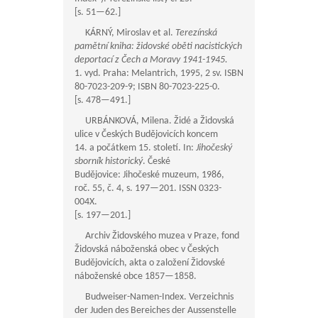
[s.
51—62
.]
KÁRNÝ, Miroslav et al.
Terezínská
pamětní kniha: židovské oběti nacistických
deportací z Čech a Moravy 1941-1945.
1. vyd. Praha: Melantrich, 1995, 2 sv. ISBN
80-7023-209-9; ISBN 80-7023-225-0.
[s.
478—491
.]
URBÁNKOVÁ, Milena. Židé a Židovská
ulice v Českých Budějovicích koncem
14. a počátkem 15. století. In:
Jihočeský
sborník historický
. České
Budějovice: Jihočeské muzeum, 1986,
roč. 55, č. 4, s.
197—201
. ISSN 0323-
004X.
[s.
197—201
.]
Archiv Židovského muzea v Praze, fond
Židovská náboženská obec v Českých
Budějovicích, akta o založení Židovské
náboženské obce
1857—1858
.
Budweiser-Namen-Index. Verzeichnis
der Juden des Bereiches der Aussenstelle