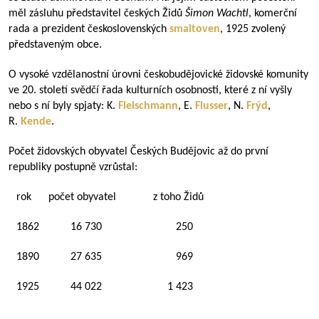
měl zásluhu představitel českých Židů
Šimon Wachtl
, komerční
rada a prezident československých
smaltoven
, 1925 zvolený
představeným obce.
O vysoké vzdělanostní úrovni českobudějovické židovské komunity
ve 20. století svědčí řada kulturních osobnosti, které z ní vyšly
nebo s ní byly spjaty: K.
Fleischmann
, E.
Flusser
, N.
Frýd
,
R.
Kende
.
Počet židovských obyvatel Českých Budějovic až do první
republiky postupně vzrůstal:
rok počet obyvatel z toho Židů
1862 16 730 250
1890 27 635 969
1925 44 022 1 423