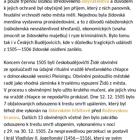
a pouze trpěnou složkou středověkého
obyvatelstva
a důvodem
k jejich ochraně byl obyčejně jen příjem, který z nich panovník,
feudální vrchnosti nebo města měli. Nejednou byla židovská
menšina vystavena pronásledování, a to z důvodů náboženských
(náboženská nesnášenlivost křesťanů), ekonomických (snaha
zmocnit se židovského majetku) i ryze kriminálních. Bylo tomu
tak i v Českých Budějovicích, kde v důsledku tragických událostí
z
1505—1506
židovské osídlení zaniklo.
Koncem června 1505 byli českobudějovičtí Židé obviněni
ze spoluúčasti na údajné rituální vraždě křesťanského chlapce
v dolnorakouské vesnici Pleisingu. Obvinění posloužilo městské
radě jako vhodná záminka k trvalému vypuzení Židů z města.
V procesu s obviněnými bylo užito krutého mučení, ale jejich vinu
na vraždě chlapce se nepodařilo prokázat. Dne 12. 12. 1505 bylo
7 obžalovaných odsouzeno k trestu smrti upálením, který byl
téhož dne vykonán na
židovském hřbitově
před
Rožnovskou
branou
. Dalších 13 obviněných včetně žen bylo zakrátko
odsouzeno k trestu smrti utopením, vykonanému v noci
z 29. na 30. 12. 1505. Za nespravedlivou perzekuci se postavil
i král
Vladislav II. Jagellonský
(
1456—1516
), který ve svém