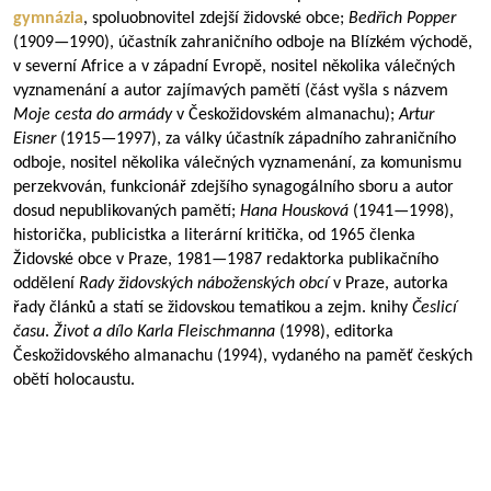
gymnázia
, spoluobnovitel zdejší židovské obce;
Bedřich Popper
(
1909—1990
), účastník zahraničního odboje na Blízkém východě,
v severní Africe a v západní Evropě, nositel několika válečných
vyznamenání a autor zajímavých pamětí (část vyšla s názvem
Moje cesta do armády
v Českožidovském almanachu);
Artur
Eisner
(
1915—1997
), za války účastník západního zahraničního
odboje, nositel několika válečných vyznamenání, za komunismu
perzekvován, funkcionář zdejšího synagogálního sboru a autor
dosud nepublikovaných pamětí;
Hana Housková
(
1941—1998
),
historička, publicistka a literární kritička, od 1965 členka
Židovské obce v Praze,
1981—1987
redaktorka publikačního
oddělení
Rady židovských náboženských obcí
v Praze, autorka
řady článků a statí se židovskou tematikou a zejm. knihy
Česlicí
času
.
Život a dílo Karla Fleischmanna
(1998), editorka
Českožidovského almanachu (1994), vydaného na paměť českých
obětí holocaustu.