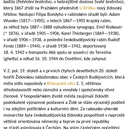
kadiša
(
Pohřební bratrstvo
, v hebrejštině doslova
Svaté bratrstvo
),
který 1867 zřídil na Pražském předměstí
U Křížku
nový židovský
hřbitov. Nástupci Filipa Bondyho v rabínském úřadě byli:
Adam
Wunder
(
1817—1905
), v letech
1867—1905
krajský rabín,
za něhož byla
1887—1888
vybudována synagoga,
Emil Krakauer
(* 1876), v úřadě
1905—1906
,
Karel Thieberger
(
1869—1938
),
v úřadě
1906—1938
, a poslední českobudějovický rabín
Rudolf
Ferda
(
1889—1944
), v úřadě
1938—1942
, deportovaný
18. 4. 1942 v
transportu Akb
spolu se souvěrci do Terezína
(ghetta) a odtud 16. 10. 1944 do Osvětimi, kde zahynul.
V 2. pol. 19. století a v prvních čtyřech desetiletích 20. století
tvořili Židovskou náboženskou obec v Českých Budějovicích, která
měla sídlo naposledy v
Biskupské ulici
č. 5, většinou
středostavovští nebo zámožní a mnohdy i společensky vlivní
členové. V hospodářském životě města zaujímali židovští
podnikatelé významné postavení a Židé se stále výrazněji podíleli
i na zdejším politickém a kulturním dění. Za rakousko-uherské
monarchie byla českobudějovická židovská pospolitost v naprosté
většině orientována německy a teprve za první republiky
se zčásti asimilovala k Čechům. Na jejím částečném počeštění