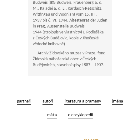
Budweis (JKG Budweis, Frauenberg a. d.
M., Kaladei a. d. L., Kardasch-Retschitz,
Wittingau und Wodnian) vom 15. III .
1939 bis 6. VI. 1944, Ältestenrat der Juden
in Prag, Aussenstelle Budweis
1944 (strojopis ve vlastnictví J. Podlešáka
z Českých Budějovic, kopie v Jihočeské
vědecké knihovně).
Archiv Židovského muzea v Praze, fond
Židovská náboženská obec v Českých
Budějovicích, stavební spisy
1887—1937
.
partneři
autoři
literatura a prameny
jména
místa
o encyklopedii