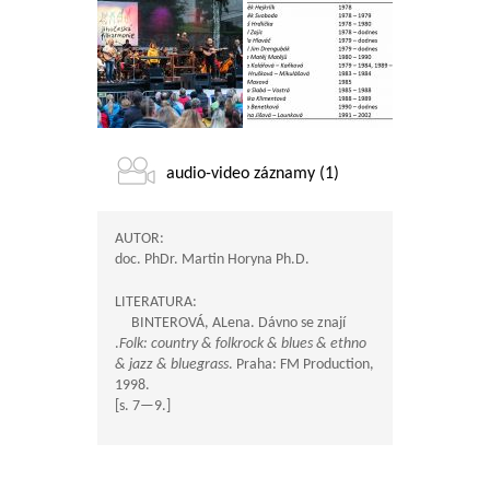
audio-video záznamy (1)
AUTOR:
doc. PhDr. Martin Horyna Ph.D.
LITERATURA:
BINTEROVÁ, ALena. Dávno se znají
.
Folk: country & folkrock & blues & ethno
& jazz & bluegrass
. Praha: FM Production,
1998.
[s.
7—9
.]