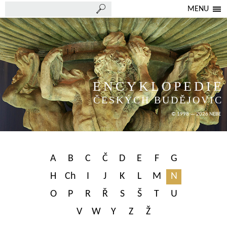
MENU
ENCYKLOPEDIE
ČESKÝCH BUDĚJOVIC
© 1998 — 2026 NEBE
A
B
C
Č
D
E
F
G
H
Ch
I
J
K
L
M
N
O
P
R
Ř
S
Š
T
U
V
W
Y
Z
Ž