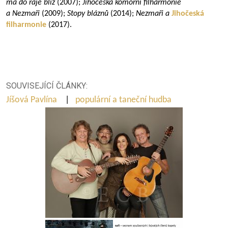
má do ráje blíž
(2007);
Jihočeská komorní filharmonie
a Nezmaři
(2009);
Stopy bláznů
(2014);
Nezmaři a
Jihočeská
filharmonie
(2017).
SOUVISEJÍCÍ ČLÁNKY:
Jíšová Pavlína
|
populární a taneční hudba