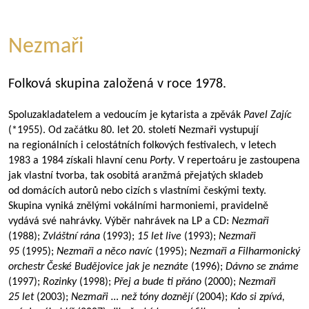
Nezmaři
Folková skupina založená v roce 1978.
Spoluzakladatelem a vedoucím je kytarista a zpěvák
Pavel Zajíc
(*1955). Od začátku 80. let 20. století Nezmaři vystupují
na regionálních i celostátních folkových festivalech, v letech
1983 a 1984 získali hlavní cenu
Porty
. V repertoáru je zastoupena
jak vlastní tvorba, tak osobitá aranžmá přejatých skladeb
od domácích autorů nebo cizích s vlastními českými texty.
Skupina vyniká znělými vokálními harmoniemi, pravidelně
vydává své nahrávky. Výběr nahrávek na LP a CD:
Nezmaři
(1988);
Zvláštní rána
(1993);
15 let live
(1993);
Nezmaři
95
(1995);
Nezmaři a něco navíc
(1995);
Nezmaři a Filharmonický
orchestr České Budějovice jak je neznáte
(1996);
Dávno se známe
(1997);
Rozinky
(1998);
Přej a bude ti přáno
(2000);
Nezmaři
25 let
(2003);
Nezmaři … než tóny doznějí
(2004);
Kdo si zpívá,