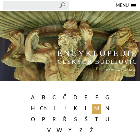
MENU
ENCYKLOPEDIE
ČESKÝCH BUDĚJOVIC
© 1998 — 2026 NEBE
A
B
C
Č
D
E
F
G
H
Ch
I
J
K
L
M
N
O
P
R
Ř
S
Š
T
U
V
W
Y
Z
Ž