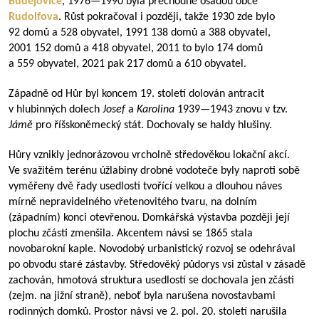
Budějovice
,
1976—1990
byla přechodně osadou obce
Rudolfova
. Růst pokračoval i později, takže 1930 zde bylo
92 domů a 528 obyvatel, 1991 138 domů a 388 obyvatel,
2001 152 domů a 418 obyvatel, 2011 to bylo 174 domů
a 559 obyvatel, 2021 pak 217 domů a 610 obyvatel.
Západně od Hůr byl koncem 19. století dolován antracit
v hlubinných dolech
Josef
a
Karolina
1939—1943
znovu v tzv.
Jámě
pro říšskoněmecký stát. Dochovaly se haldy hlušiny.
Hůry vznikly jednorázovou vrcholně středověkou lokační akcí.
Ve svažitém terénu úžlabiny drobné vodoteče byly naproti sobě
vyměřeny dvě řady usedlostí tvořící velkou a dlouhou náves
mírně nepravidelného vřetenovitého tvaru, na dolním
(západním) konci otevřenou. Domkářská výstavba později její
plochu zčásti zmenšila. Akcentem návsi se 1865 stala
novobarokní kaple. Novodobý urbanistický rozvoj se odehrával
po obvodu staré zástavby. Středověký půdorys vsi zůstal v zásadě
zachován, hmotová struktura usedlostí se dochovala jen zčásti
(zejm. na jižní straně), neboť byla narušena novostavbami
rodinných domků. Prostor návsi ve 2. pol. 20. století narušila