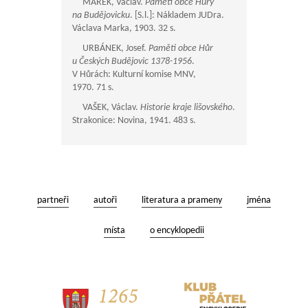
MAREK, Václav.
Paměti obce Hůry
na Budějovicku
. [S.l.]: Nákladem JUDra.
Václava Marka, 1903. 32 s.
URBÁNEK, Josef.
Paměti obce Hůr
u Českých Budějovic 1378-1956
.
V Hůrách: Kulturní komise MNV,
1970. 71 s.
VAŠEK, Václav.
Historie kraje lišovského
.
Strakonice: Novina, 1941. 483 s.
partneři
autoři
literatura a prameny
jména
místa
o encyklopedii