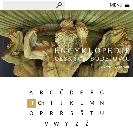
MENU
ENCYKLOPEDIE
ČESKÝCH BUDĚJOVIC
© 1998 — 2026 NEBE
A
B
C
Č
D
E
F
G
H
Ch
I
J
K
L
M
N
O
P
R
Ř
S
Š
T
U
V
W
Y
Z
Ž