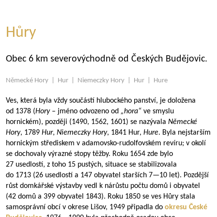
Hůry
Obec 6 km severovýchodně od Českých Budějovic.
Německé Hory | Hur | Niemeczky Hory | Hur | Hure
Ves, která byla vždy součástí hlubockého panství, je doložena
od 1378 (
Hory
– jméno odvozeno od
„hora“
ve smyslu
hornickém), později (1490, 1562, 1601) se nazývala
Německé
Hory
, 1789
Hur
,
Niemeczky Hory
, 1841 Hur,
Hure
. Byla nejstarším
hornickým střediskem v adamovsko-rudolfovském revíru; v okolí
se dochovaly výrazné stopy těžby. Roku 1654 zde bylo
27 usedlostí, z toho 15 pustých, situace se stabilizovala
do 1713 (26 usedlostí a 147 obyvatel starších
7—10
let). Pozdější
růst domkářské výstavby vedl k nárůstu počtu domů i obyvatel
(42 domů a 399 obyvatel 1843). Roku 1850 se ves Hůry stala
samosprávní obcí v okrese Lišov, 1949 připadla do
okresu České