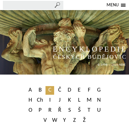
MENU
ENCYKLOPEDIE
ČESKÝCH BUDĚJOVIC
© 1998 — 2026 NEBE
A
B
C
Č
D
E
F
G
H
Ch
I
J
K
L
M
N
O
P
R
Ř
S
Š
T
U
V
W
Y
Z
Ž