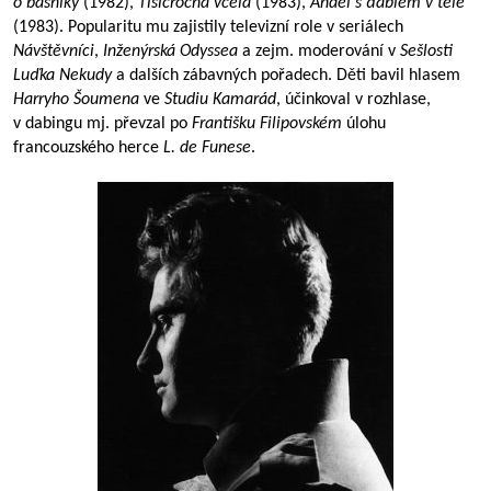
o básníky
(1982),
Tisícročná včela
(1983),
Anděl s ďáblem v těle
(1983). Popularitu mu zajistily televizní role v seriálech
Návštěvníci
,
Inženýrská Odyssea
a zejm. moderování v
Sešlosti
Luďka Nekudy
a dalších zábavných pořadech. Děti bavil hlasem
Harryho Šoumena
ve
Studiu Kamarád
, účinkoval v rozhlase,
v dabingu mj. převzal po
Františku Filipovském
úlohu
francouzského herce
L. de Funese
.