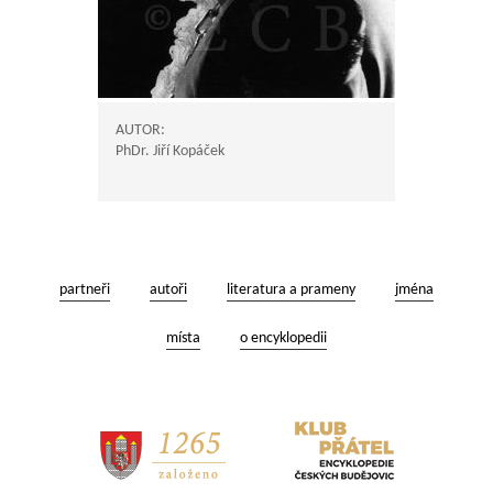
AUTOR:
PhDr. Jiří Kopáček
partneři
autoři
literatura a prameny
jména
místa
o encyklopedii