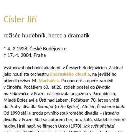
Císler Jiří
režisér, hudebník, herec a dramatik
* 4. 2 1928, České Budějovice
† 17. 4. 2004, Praha
Vystudoval obchodní akademii v Českých Budějovicích. Začínal
jako houslista orchestru
Jihočeského divadla
, na jeviště ho
přivedl režisér M.
Macháček
. Po operetě a opeře zakotvil
v činohře. Počátkem 60. let 20. století odešel do
Divadla
na Fidlovačce
v Praze, následovala angažmá v Pardubicích,
Mladé Boleslavi a Ústí nad Labem. Počátkem 70. let se vrátil
do Prahy: divadla
Semafor
(režie
Kytice
),
Ateliér
,
Činoherní klub
.
Od 1990 stál u zrodu prvního soukromého divadla –
Hravého
divadla
v Praze. Stal se autorem her, muzikálů, skladeb scénické
hudby. Hrál např. ve filmech
Ucho
(1970),
Jak svět přichází