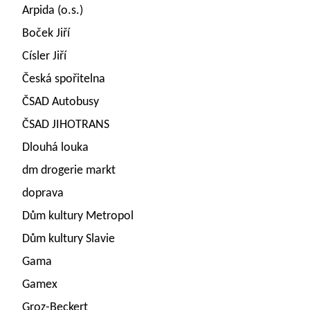
Arpida (o.s.)
Boček Jiří
Císler Jiří
Česká spořitelna
ČSAD Autobusy
ČSAD JIHOTRANS
Dlouhá louka
dm drogerie markt
doprava
Dům kultury Metropol
Dům kultury Slavie
Gama
Gamex
Groz-Beckert