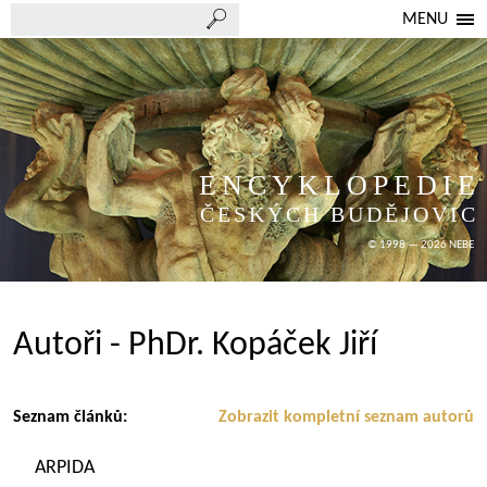
MENU
ENCYKLOPEDIE
ČESKÝCH BUDĚJOVIC
© 1998 — 2026 NEBE
Autoři - PhDr. Kopáček Jiří
Seznam článků:
Zobrazit kompletní seznam autorů
ARPIDA