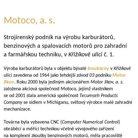
Motoco, a. s.
Strojírenský podnik na výrobu karburátorů,
benzinových a spalovacích motorů pro zahradní
a farmářskou techniku, v
Křižíkově
ulici
č. 1.
Výroba karburátorů byla v objektu bývalé
šroubárny
v
Křižíkově
ulici
zavedena od 1964 jako tehdejší
závod 03
podniku
Motor
Jikov
. Roku 2000 byla jediným akcionářem
Motor Jikov, a.
s.
založena akciová společnost Motoco, jejímž vlastníkem
se od 2001 stala americká společnost
Tecumseh Products
Company
se sídlem v Michiganu, světový výrobce malé zahradní
mechanizace.
Továrna byla vybavena CNC (
Computer Numerical Control
)
obráběcí a měřící technikou včetně vývojového zařízení
na komplexní zkoušky benzínových motorů, měla pracoviště