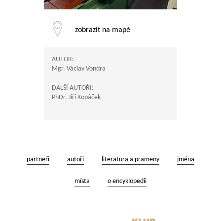
zobrazit na mapě
AUTOR:
Mgr. Václav Vondra
DALŠÍ AUTOŘI:
PhDr. Jiří Kopáček
partneři
autoři
literatura a prameny
jména
místa
o encyklopedii