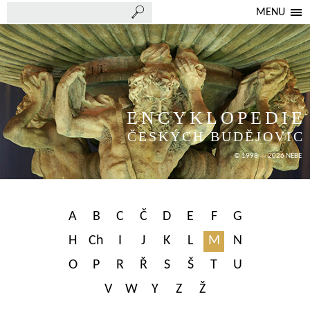
MENU
ENCYKLOPEDIE
ČESKÝCH BUDĚJOVIC
© 1998 — 2026 NEBE
A
B
C
Č
D
E
F
G
H
Ch
I
J
K
L
M
N
O
P
R
Ř
S
Š
T
U
V
W
Y
Z
Ž