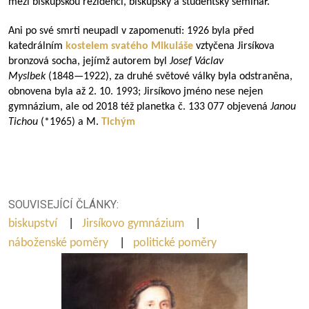
mezi biskupskou rezidenci, biskupský a studentský seminář.
Ani po své smrti neupadl v zapomenutí: 1926 byla před
katedrálním
kostelem svatého Mikuláše
vztyčena Jirsíkova
bronzová socha, jejímž autorem byl
Josef Václav
Myslbek
(
1848—1922
), za druhé světové války byla odstraněna,
obnovena byla až 2. 10. 1993; Jirsíkovo jméno nese nejen
gymnázium, ale od 2018 též planetka č. 133 077 objevená
Janou
Tichou
(*1965) a M.
Tichým
SOUVISEJÍCÍ ČLÁNKY:
biskupství
|
Jirsíkovo gymnázium
|
náboženské poměry
|
politické poměry