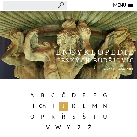
MENU
ENCYKLOPEDIE
ČESKÝCH BUDĚJOVIC
© 1998 — 2026 NEBE
A
B
C
Č
D
E
F
G
H
Ch
I
J
K
L
M
N
O
P
R
Ř
S
Š
T
U
V
W
Y
Z
Ž