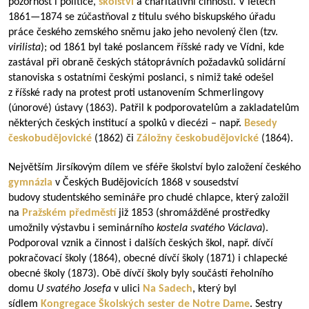
pozornost i politice,
školství
a charitativní činnosti. V letech
1861—1874
se zúčastňoval z titulu svého biskupského úřadu
práce českého zemského sněmu jako jeho nevolený člen (tzv.
virilista
); od 1861 byl také poslancem říšské rady ve Vídni, kde
zastával při obraně českých státoprávních požadavků solidární
stanoviska s ostatními českými poslanci, s nimiž také odešel
z říšské rady na protest proti ustanovením Schmerlingovy
(únorové) ústavy (1863). Patřil k podporovatelům a zakladatelům
některých českých institucí a spolků v diecézi – např.
Besedy
českobudějovické
(1862) či
Záložny českobudějovické
(1864).
Největším Jirsíkovým dílem ve sféře školství bylo založení českého
gymnázia
v Českých Budějovicích 1868 v sousedství
budovy studentského semináře pro chudé chlapce, který založil
na
Pražském předměstí
již 1853 (shromážděné prostředky
umožnily výstavbu i seminárního
kostela svatého Václava
).
Podporoval vznik a činnost i dalších českých škol, např. dívčí
pokračovací školy (1864), obecné dívčí školy (1871) i chlapecké
obecné školy (1873). Obě dívčí školy byly součástí řeholního
domu
U svatého Josefa
v ulici
Na Sadech
, který byl
sídlem
Kongregace Školských sester de Notre Dame
. Sestry