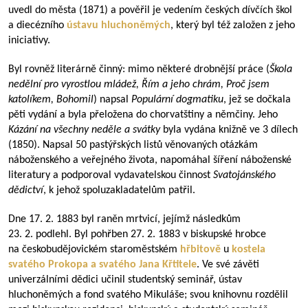
uvedl do města (1871) a pověřil je vedením českých dívčích škol
a diecézního
ústavu hluchoněmých
, který byl též založen z jeho
iniciativy.
Byl rovněž literárně činný: mimo některé drobnější práce (
Škola
nedělní pro vyrostlou mládež, Řím a jeho chrám, Proč jsem
katolíkem, Bohomil
) napsal
Populární dogmatiku
, jež se dočkala
pěti vydání a byla přeložena do chorvatštiny a němčiny. Jeho
Kázání na všechny neděle a svátky
byla vydána knižně ve 3 dílech
(1850). Napsal 50 pastýřských listů věnovaných otázkám
náboženského a veřejného života, napomáhal šíření náboženské
literatury a podporoval vydavatelskou činnost
Svatojánského
dědictví
, k jehož spoluzakladatelům patřil.
Dne 17. 2. 1883 byl raněn mrtvicí, jejímž následkům
23. 2. podlehl. Byl pohřben 27. 2. 1883 v biskupské hrobce
na českobudějovickém staroměstském
hřbitově
u
kostela
svatého Prokopa a svatého Jana Křtitele
. Ve své závěti
univerzálními dědici učinil studentský seminář, ústav
hluchoněmých a fond svatého Mikuláše; svou knihovnu rozdělil