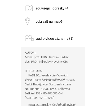
související obrázky (4)
zobrazit na mapě
audio-video záznamy (1)
AUTOŘI:
Mons. prof. ThDr. Jaroslav Kadlec
doc. PhDr. Miroslav Novotný CSc.
LITERATURA:
KADLEC, Jaroslav.
Jan Valerián
Jirsík: Biskup českobudějovický
. 1. vyd.
České Budějovice: Sdružení sv. Jana
Neumanna, 1993. 126 s. Knihovna
Setkání. ISBN 80-901602-0-4.
[s.
31—35
,
120—121
.]
KADLEC, Jaroslav.
Českobudějovická