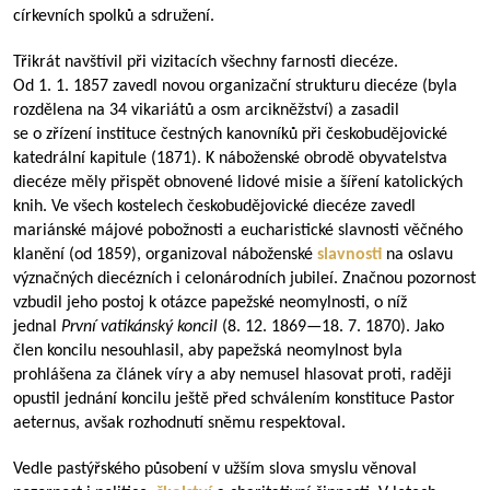
církevních spolků a sdružení.
Třikrát navštívil při vizitacích všechny farnosti diecéze.
Od 1. 1. 1857 zavedl novou organizační strukturu diecéze (byla
rozdělena na 34 vikariátů a osm arcikněžství) a zasadil
se o zřízení instituce čestných kanovníků při českobudějovické
katedrální kapitule (1871). K náboženské obrodě obyvatelstva
diecéze měly přispět obnovené lidové misie a šíření katolických
knih. Ve všech kostelech českobudějovické diecéze zavedl
mariánské májové pobožnosti a eucharistické slavnosti věčného
klanění (od 1859), organizoval náboženské
slavnosti
na oslavu
význačných diecézních i celonárodních jubileí. Značnou pozornost
vzbudil jeho postoj k otázce papežské neomylnosti, o níž
jednal
První vatikánský koncil
(8. 12.
1869—18
. 7. 1870). Jako
člen koncilu nesouhlasil, aby papežská neomylnost byla
prohlášena za článek víry a aby nemusel hlasovat proti, raději
opustil jednání koncilu ještě před schválením konstituce Pastor
aeternus, avšak rozhodnutí sněmu respektoval.
Vedle pastýřského působení v užším slova smyslu věnoval