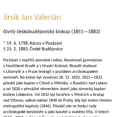
Jirsík Jan Valerián
čtvrtý českobudějovický biskup (
1851—1883
)
* 19. 6. 1798, Kácov v Posázaví
† 23. 2. 1883, České Budějovice
Pocházel z nepříliš zámožné rodiny. Absolvoval gymnázium
v Havlíčkově Brodě a v Hradci Králové, filozofii studoval
v Litomyšli a v Praze teologii v pražském arcibiskupském
semináři. Na kněze byl vysvěcen 28. 12. 1820,
1821—1832
působil jako kaplan v Cítově u Mělníka, v Roudnici nad Labem
a od 1828 v převážně německém Jezeří jako zámecký kaplan
knížete Lobkovice. Od 1832 byl farářem v Minicích u Kralup
nad Vltavou, odkud odešel 1848 do Prahy, kdy byl zvolen členem
metropolitní kapituly (1846). Působil zde ve funkci rady
arcibiskupské konzistoře a jako kazatel u svatého Víta. V letech