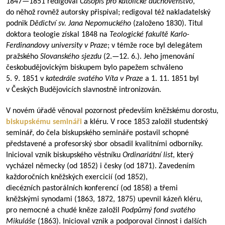
1847—1851
redigoval
Časopis pro katolické duchovenstvo
,
do něhož rovněž autorsky přispíval; redigoval též nakladatelský
podnik
Dědictví sv. Jana Nepomuckého
(založeno 1830). Titul
doktora teologie získal 1848 na
Teologické fakultě Karlo-
Ferdinandovy university v Praze
; v témže roce byl delegátem
pražského
Slovanského sjezdu
(2.—12. 6.). Jeho jmenování
českobudějovickým biskupem bylo papežem schváleno
5. 9. 1851 v
katedrále svatého Víta v Praze
a 1. 11. 1851 byl
v Českých Budějovicích slavnostně intronizován.
V novém úřadě věnoval pozornost především kněžskému dorostu,
biskupskému semináři
a kléru. V roce 1853 založil studentský
seminář, do čela biskupského semináře postavil schopné
představené a profesorský sbor obsadil kvalitními odborníky.
Inicioval vznik biskupského věstníku
Ordinariátní list
, který
vycházel německy (od 1852) i česky (od 1871). Zavedením
každoročních kněžských exercicií (od 1852),
diecézních pastorálních konferencí (od 1858) a třemi
kněžskými synodami (1863, 1872, 1875) upevnil kázeň kléru,
pro nemocné a chudé kněze založil
Podpůrný fond svatého
Mikuláše
(1863). Inicioval vznik a podporoval činnost i dalších