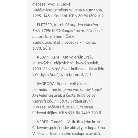
diecéze
. Vyd. 1. České
Budějovice: Sdružení sv. Jana Neumanna,
1995. 146 s. Setkání. ISBN 80-901602-3-9.
PLETZER, Karel.
Biskup Jan Valerian
Jirsík 1798-1883: Soupis literární činnosti
a literatury o něm.
České
Budějovice: Státní vědecká knihovna,
1993. 28 s.
REBAN, Karel.
Jan Valerián Jirsík.
V Českých Budějovicích: Tiskový spolek,
1933. 32 s. Vzdělávací knihovna Hlasu lidu
v Českých Budějovicích; roč. 4, č. 1.
SVOBODA, Rudolf.
Velký koncil
na malém městě: první vatikánský koncil,
Jan Valerián Jirsík a České Budějovice
v letech
1869—1870
.
Vydání první.
V Praze: Vyšehrad, 2016. 171 stran.
Církevní dějiny. ISBN 978-80-7429-790-8.
VEBER, Tomáš. J. V. Jirsík a jeho kruh.
Církevně-společenské aktivity biskupa Jana
Valeriána Jirsíka a jeho spolupracovníků,