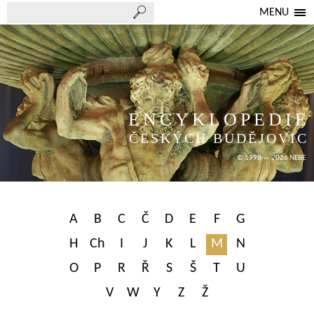
MENU
ENCYKLOPEDIE
ČESKÝCH BUDĚJOVIC
© 1998 — 2026 NEBE
A
B
C
Č
D
E
F
G
H
Ch
I
J
K
L
M
N
O
P
R
Ř
S
Š
T
U
V
W
Y
Z
Ž