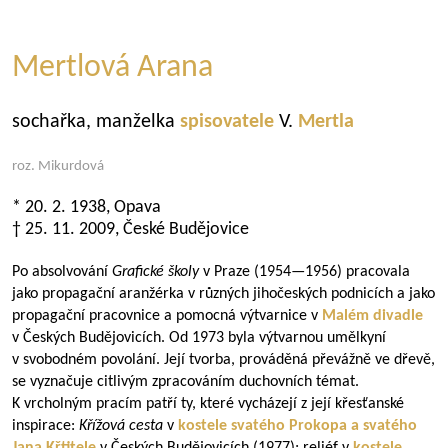
Mertlová Arana
sochařka, manželka
spisovatele
V.
Mertla
roz. Mikurdová
* 20. 2. 1938, Opava
† 25. 11. 2009, České Budějovice
Po absolvování
Grafické školy
v Praze (
1954—1956
) pracovala
jako propagační aranžérka v různých jihočeských podnicích a jako
propagační pracovnice a pomocná výtvarnice v
Malém divadle
v Českých Budějovicích. Od 1973 byla výtvarnou umělkyní
v svobodném povolání. Její tvorba, prováděná převážně ve dřevě,
se vyznačuje citlivým zpracováním duchovních témat.
K vrcholným pracím patří ty, které vycházejí z její křesťanské
inspirace:
Křížová cesta
v
kostele svatého Prokopa a svatého