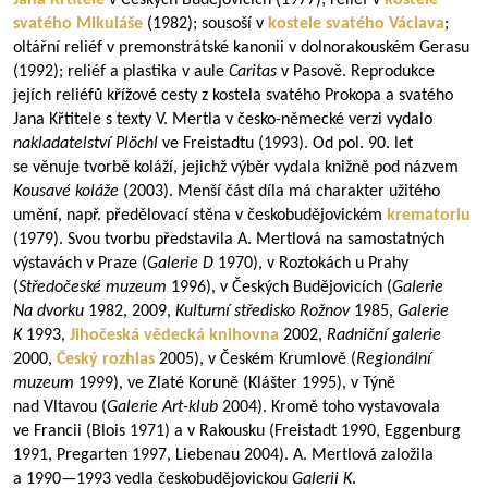
Jana Křtitele
v Českých Budějovicích (1977); reliéf v
kostele
svatého Mikuláše
(1982); sousoší v
kostele svatého Václava
;
oltářní reliéf v premonstrátské kanonii v dolnorakouském Gerasu
(1992); reliéf a plastika v aule
Caritas
v Pasově. Reprodukce
jejích reliéfů křížové cesty z kostela svatého Prokopa a svatého
Jana Křtitele s texty V. Mertla v česko-německé verzi vydalo
nakladatelství Plöchl
ve Freistadtu (1993). Od pol. 90. let
se věnuje tvorbě koláží, jejichž výběr vydala knižně pod názvem
Kousavé koláže
(2003). Menší část díla má charakter užitého
umění, např. předělovací stěna v českobudějovickém
krematoriu
(1979). Svou tvorbu představila A. Mertlová na samostatných
výstavách v Praze (
Galerie D
1970), v Roztokách u Prahy
(
Středočeské muzeum
1996), v Českých Budějovicích (
Galerie
Na dvorku
1982, 2009,
Kulturní středisko Rožnov
1985,
Galerie
K
1993,
Jihočeská vědecká knihovna
2002,
Radniční galerie
2000,
Český rozhlas
2005), v Českém Krumlově (
Regionální
muzeum
1999), ve Zlaté Koruně (Klášter 1995), v Týně
nad Vltavou (
Galerie Art-klub
2004). Kromě toho vystavovala
ve Francii (Blois 1971) a v Rakousku (Freistadt 1990, Eggenburg
1991, Pregarten 1997, Liebenau 2004). A. Mertlová založila
a
1990—1993
vedla českobudějovickou
Galerii K
.