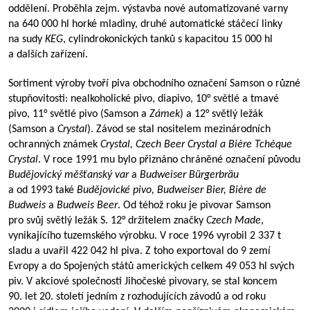
oddělení. Proběhla zejm. výstavba nové automatizované varny
na 640 000 hl horké mladiny, druhé automatické stáčecí linky
na sudy
KEG
, cylindrokonických tanků s kapacitou 15 000 hl
a dalších zařízení.
Sortiment výroby tvoří piva obchodního označení Samson o různé
stupňovitosti: nealkoholické pivo, diapivo, 10° světlé a tmavé
pivo, 11° světlé pivo (Samson a
Zámek
) a 12° světlý ležák
(Samson a
Crystal
). Závod se stal nositelem mezinárodních
ochranných známek
Crystal, Czech Beer Crystal a Bière Tchèque
Crystal
. V roce 1991 mu bylo přiznáno chráněné označení původu
Budějovický měšťanský var
a
Budweiser Bürgerbräu
a od 1993 také
Budějovické pivo, Budweiser Bier, Bière de
Budweis
a
Budweis Beer
. Od téhož roku je pivovar Samson
pro svůj světlý ležák S. 12° držitelem značky
Czech Made
,
vynikajícího tuzemského výrobku. V roce 1996 vyrobil 2 337 t
sladu a uvařil 422 042 hl piva. Z toho exportoval do 9 zemí
Evropy a do Spojených států amerických celkem 49 053 hl svých
piv. V akciové společnosti Jihočeské pivovary, se stal koncem
90. let 20. století jedním z rozhodujících závodů a od roku