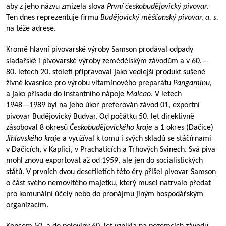
aby z jeho názvu zmizela slova
První českobudějovický pivovar
.
Ten dnes reprezentuje firmu
Budějovický měšťanský pivovar, a.
s.
na téže adrese.
Kromě hlavní pivovarské výroby Samson prodával odpady
sladařské i pivovarské výroby zemědělským závodům a v 60.—
80. letech 20. století připravoval jako vedlejší produkt sušené
živné kvasnice pro výrobu vitamínového preparátu
Pangaminu,
a jako přísadu do instantního nápoje
Malcao
. V letech
1948—1989
byl na jeho úkor preferován závod 01, exportní
pivovar Budějovický Budvar. Od počátku 50. let direktivně
zásoboval 8 okresů
Českobudějovického
kraje
a 1 okres (Dačice)
Jihlavského kraje
a využíval k tomu i svých skladů se stáčírnami
v Dačicích, v Kaplici, v Prachaticích a Trhových Svinech. Svá piva
mohl znovu exportovat až od 1959, ale jen do socialistických
států. V prvních dvou desetiletích této éry přišel pivovar Samson
o část svého nemovitého majetku, který musel natrvalo předat
pro komunální účely nebo do pronájmu jiným hospodářským
organizacím.