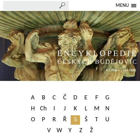
MENU
ENCYKLOPEDIE
ČESKÝCH BUDĚJOVIC
© 1998 — 2026 NEBE
A
B
C
Č
D
E
F
G
H
Ch
I
J
K
L
M
N
O
P
R
Ř
S
Š
T
U
V
W
Y
Z
Ž