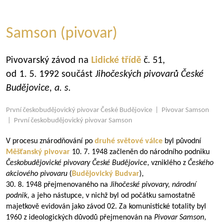
Samson (pivovar)
Pivovarský závod na
Lidické třídě
č. 51,
od 1. 5. 1992 součást
Jihočeských pivovarů České
Budějovice, a.
s.
První českobudějovický pivovar České Budějovice | Pivovar Samson
| První českobudějovický pivovar Samson
V procesu znárodňování po
druhé světové válce
byl původní
Měšťanský pivovar
10. 7. 1948 začleněn do národního podniku
Českobudějovické pivovary České Budějovice
, vzniklého z
Českého
akciového pivovaru
(
Budějovický Budvar
),
30. 8. 1948 přejmenovaného na
Jihočeské pivovary, národní
podnik
, a jeho nástupce, v nichž byl od počátku samostatně
majetkově evidován jako závod 02. Za komunistické totality byl
1960 z ideologických důvodů přejmenován na
Pivovar Samson
,