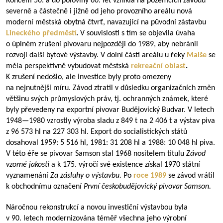
Koncem 50. a do poloviny 60. let vznikla na pozemcích závodu
severně a částečně i jižně od jeho provozního areálu nová
moderní městská obytná čtvrť, navazující na původní zástavbu
Lineckého předměstí
.
V souvislosti s tím se objevila úvaha
o úplném zrušení pivovaru nejpozději do 1989, aby nebránil
rozvoji další bytové výstavby. V dolní části areálu u řeky
Malše
se
měla perspektivně vybudovat městská
rekreační oblast
.
K zrušení nedošlo, ale investice byly proto omezeny
na nejnutnější míru. Závod ztratil v důsledku organizačních změn
většinu svých průmyslových práv, tj. ochranných známek, které
byly převedeny na exportní pivovar Budějovický Budvar. V letech
1948—1980
vzrostly výroba sladu z 849 t na 2 406 t a výstav piva
z 96 573 hl na 227 303 hl. Export do socialistických států
dosahoval 1959: 5 516 hl, 1981: 31 208 hl a 1988: 10 048 hl piva.
V této éře se pivovar Samson stal 1968 nositelem titulu
Závod
vzorné jakosti
a k 175. výročí své existence získal 1970 státní
vyznamenání
Za zásluhy o výstavbu.
Po
roce 1989
se závod vrátil
k obchodnímu označení
První českobudějovický pivovar Samson.
Náročnou rekonstrukcí a novou investiční výstavbou byla
v 90. letech modernizována téměř všechna jeho výrobní