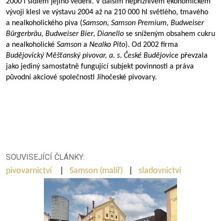
2000 i sídlem jejího vedení. V dalším nepříznivém ekonomickém
vývoji klesl ve výstavu 2004 až na 210 000 hl světlého, tmavého
a nealkoholického piva (
Samson, Samson Premium, Budweiser
Bürgerbräu, Budweiser Bier
,
Dianello
se sníženým obsahem cukru
a nealkoholické
Samson
a
Nealko Pito
). Od 2002 firma
Budějovický Měšťanský pivovar, a.
s
.
České Budějovice
převzala
jako jediný samostatně fungující subjekt povinnosti a práva
původní akciové společnosti Jihočeské pivovary.
SOUVISEJÍCÍ ČLÁNKY:
pivovarnictví
|
Samson (malíř)
|
sladovnictví