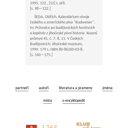
1995. 122 , [12] s. příl.
[s.
98—122
.]
ŠEDA, Oldřich. Kalendárium vývoje
českého a amerického piva "Budweiser".
In:
Průvodce po budějovických hostincích
a kapitoly z jihočeské pivní historie.
Kvasný
průmysl 45, č. 7, 8, 11. V Českých
Budějovicích: Jihočeské muzeum,
1999. 179 s. ISBN 80-86260-03-8.
[s.
140—175
.]
partneři
autoři
literatura a prameny
jména
místa
o encyklopedii