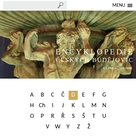
MENU
ENCYKLOPEDIE
ČESKÝCH BUDĚJOVIC
© 1998 — 2026 NEBE
A
B
C
Č
D
E
F
G
H
Ch
I
J
K
L
M
N
O
P
R
Ř
S
Š
T
U
V
W
Y
Z
Ž