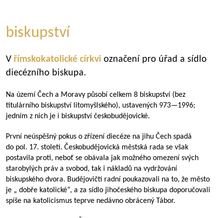
biskupství
V
římskokatolické církvi
označení pro úřad a sídlo
diecézního biskupa.
Na území Čech a Moravy působí celkem 8 biskupství (bez
titulárního biskupství litomyšlského), ustavených
973—1996
;
jedním z nich je i biskupství českobudějovické.
První neúspěšný pokus o zřízení diecéze na jihu Čech spadá
do pol. 17. století. Českobudějovická městská rada se však
postavila proti, neboť se obávala jak možného omezení svých
starobylých práv a svobod, tak i nákladů na vydržování
biskupského dvora. Budějovičtí radní poukazovali na to, že město
je „ dobře katolické“, a za sídlo jihočeského biskupa doporučovali
spíše na katolicismus teprve nedávno obrácený Tábor.