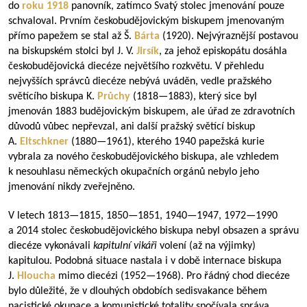
do
roku 1918
panovník, zatímco Svatý stolec jmenování pouze
schvaloval. Prvním českobudějovickým biskupem jmenovaným
přímo papežem se stal až Š.
Bárta
(1920). Nejvýraznější postavou
na biskupském stolci byl J. V.
Jirsík
, za jehož episkopátu dosáhla
českobudějovická diecéze největšího rozkvětu. V přehledu
nejvyšších správců diecéze nebývá uváděn, vedle pražského
světícího biskupa K.
Průchy
(
1818—1883
), který sice byl
jmenován 1883 budějovickým biskupem, ale úřad ze zdravotních
důvodů vůbec nepřevzal, ani další pražský světící biskup
A.
Eltschkner
(
1880—1961
), kterého 1940 papežská kurie
vybrala za nového českobudějovického biskupa, ale vzhledem
k nesouhlasu německých okupačních orgánů nebylo jeho
jmenování nikdy zveřejněno.
V letech
1813—1815
,
1850—1851
,
1940—1947
,
1972—1990
a 2014 stolec českobudějovického biskupa nebyl obsazen a správu
diecéze vykonávali
kapitulní vikáři
volení (až na výjimky)
kapitulou. Podobná situace nastala i v době internace biskupa
J.
Hloucha
mimo diecézi (
1952—1968
). Pro řádný chod diecéze
bylo důležité, že v dlouhých obdobích sedisvakance během
nacistické okupace a komunistické totality spočívala správa