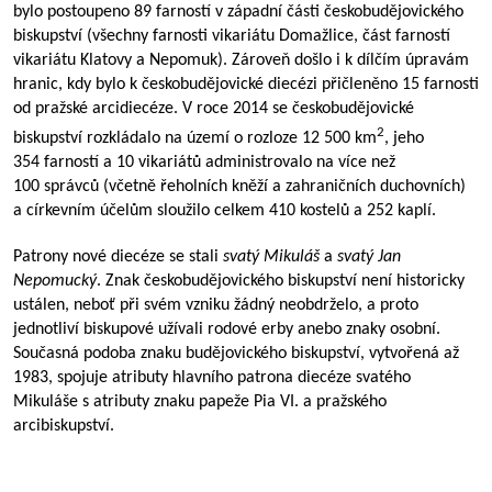
bylo postoupeno 89 farností v západní části českobudějovického
biskupství (všechny farnosti vikariátu Domažlice, část farností
vikariátu Klatovy a Nepomuk). Zároveň došlo i k dílčím úpravám
hranic, kdy bylo k českobudějovické diecézi přičleněno 15 farnosti
od pražské arcidiecéze. V roce 2014 se českobudějovické
2
biskupství rozkládalo na území o rozloze 12 500 km
, jeho
354 farností a 10 vikariátů administrovalo na více než
100 správců (včetně řeholních kněží a zahraničních duchovních)
a církevním účelům sloužilo celkem 410 kostelů a 252 kaplí.
Patrony nové diecéze se stali
svatý Mikuláš
a
svatý Jan
Nepomucký
. Znak českobudějovického biskupství není historicky
ustálen, neboť při svém vzniku žádný neobdrželo, a proto
jednotliví biskupové užívali rodové erby anebo znaky osobní.
Současná podoba znaku budějovického biskupství, vytvořená až
1983, spojuje atributy hlavního patrona diecéze svatého
Mikuláše s atributy znaku papeže Pia VI. a pražského
arcibiskupství.