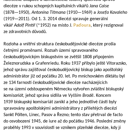
diecéze v rukou schopných kapitulních vikářů
Jana Caise
(
1878—1950
),
Antonína Titmana
(
1910—1969
) a
Josefa Kavaleho
(
1919—2011
). Od 1. 3. 2014 diecézi spravuje generální
vikář
Adolf Pintíř
(*1952) na místo J.
Paďoura
, který rezignoval
ze zdravotních důvodů.
Rozloha a vnitřní struktura českobudějovické diecéze prošla
četnými proměnami. Rozsah území spravovaného
českobudějovickým biskupstvím se zvětšil 1808 připojením
Železnorudska a Grafenriedu. Roku 1937 přibylo ještě Vitorazsko,
jehož správu zajišťoval českobudějovický biskup jako apoštolský
administrátor již od počátku 20. let. Po mnichovském diktátu byl
ze 134 farností českobudějovické diecéze nacházejících
se na území odstoupeném Německu vytvořen zvláštní
biskupský
komisariát
, jehož správa sídlila ve
Vyšším Brodě
. Koncem
1939 biskupský komisariát zanikl a jeho jednotlivé části byly
spravovány apoštolskými administrátory z přilehlých diecézí
Sankt Pölten, Linec, Pasov a Řezno; tento stav přetrval de facto
do osvobození 1945, de iure až do počátku 1946. Poslední změny
proběhly 1993 v souvislosti se vznikem plzeňské diecéze, kdy jí