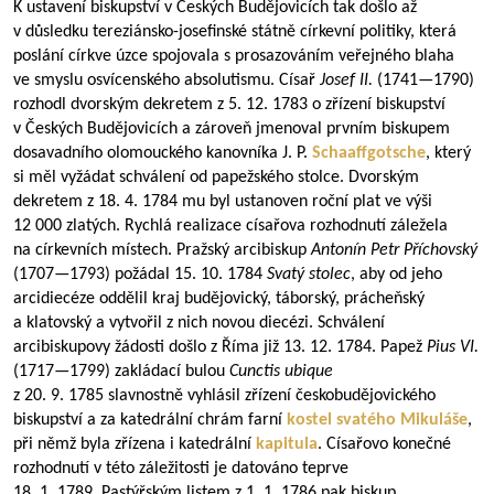
K ustavení biskupství v Českých Budějovicích tak došlo až
v důsledku tereziánsko-josefinské státně církevní politiky, která
poslání církve úzce spojovala s prosazováním veřejného blaha
ve smyslu osvícenského absolutismu. Císař
Josef II.
(
1741—1790
)
rozhodl dvorským dekretem z 5. 12. 1783 o zřízení biskupství
v Českých Budějovicích a zároveň jmenoval prvním biskupem
dosavadního olomouckého kanovníka J. P.
Schaaffgotsche
, který
si měl vyžádat schválení od papežského stolce. Dvorským
dekretem z 18. 4. 1784 mu byl ustanoven roční plat ve výši
12 000 zlatých. Rychlá realizace císařova rozhodnutí záležela
na církevních místech. Pražský arcibiskup
Antonín Petr Příchovský
(
1707—1793
) požádal 15. 10. 1784
Svatý stolec
, aby od jeho
arcidiecéze oddělil kraj budějovický, táborský, prácheňský
a klatovský a vytvořil z nich novou diecézi. Schválení
arcibiskupovy žádosti došlo z Říma již 13. 12. 1784. Papež
Pius VI.
(
1717—1799
) zakládací bulou
Cunctis ubique
z 20. 9. 1785 slavnostně vyhlásil zřízení českobudějovického
biskupství a za katedrální chrám farní
kostel svatého Mikuláše
,
při němž byla zřízena i katedrální
kapitula
. Císařovo konečné
rozhodnutí v této záležitosti je datováno teprve
18. 1. 1789. Pastýřským listem z 1. 1. 1786 pak biskup