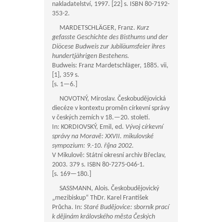
nakladatelství, 1997. [22] s. ISBN 80-7192-
353-2.
MARDETSCHLÄGER, Franz.
Kurz
gefasste Geschichte des Bisthums und der
Diöcese Budweis zur Jubiläumsfeier ihres
hundertjährigen Bestehens.
Budweis: Franz Mardetschläger, 1885. vii,
[1], 359 s.
[s.
1—6
.]
NOVOTNÝ, Miroslav. Českobudějovická
diecéze v kontextu proměn církevní správy
v českých zemích v 18.—20. století.
In: KORDIOVSKÝ, Emil, ed.
Vývoj církevní
správy na Moravě: XXVII. mikulovské
sympozium: 9.-10. října 2002
.
V Mikulově: Státní okresní archiv Břeclav,
2003. 379 s. ISBN 80-7275-046-1.
[s.
169—180
.]
SASSMANN, Alois. Českobudějovický
„mezibiskup“ ThDr. Karel František
Průcha. In:
Staré Budějovice: sborník prací
k dějinám královského města Českých