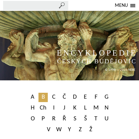
MENU
ENCYKLOPEDIE
ČESKÝCH BUDĚJOVIC
© 1998 — 2026 NEBE
A
B
C
Č
D
E
F
G
H
Ch
I
J
K
L
M
N
O
P
R
Ř
S
Š
T
U
V
W
Y
Z
Ž