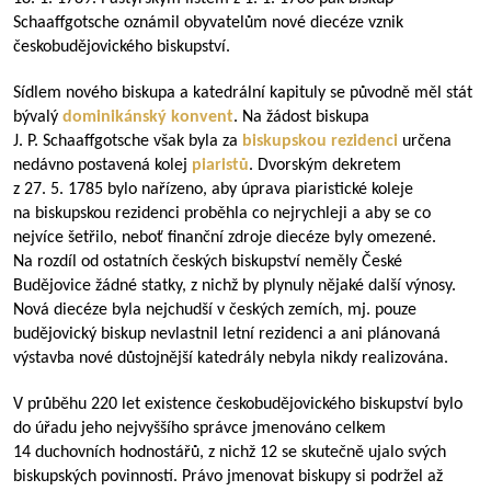
Schaaffgotsche oznámil obyvatelům nové diecéze vznik
českobudějovického biskupství.
Sídlem nového biskupa a katedrální kapituly se původně měl stát
bývalý
dominikánský konvent
. Na žádost biskupa
J. P. Schaaffgotsche však byla za
biskupskou rezidenci
určena
nedávno postavená kolej
piaristů
. Dvorským dekretem
z 27. 5. 1785 bylo nařízeno, aby úprava piaristické koleje
na biskupskou rezidenci proběhla co nejrychleji a aby se co
nejvíce šetřilo, neboť finanční zdroje diecéze byly omezené.
Na rozdíl od ostatních českých biskupství neměly České
Budějovice žádné statky, z nichž by plynuly nějaké další výnosy.
Nová diecéze byla nejchudší v českých zemích, mj. pouze
budějovický biskup nevlastnil letní rezidenci a ani plánovaná
výstavba nové důstojnější katedrály nebyla nikdy realizována.
V průběhu 220 let existence českobudějovického biskupství bylo
do úřadu jeho nejvyššího správce jmenováno celkem
14 duchovních hodnostářů, z nichž 12 se skutečně ujalo svých
biskupských povinností. Právo jmenovat biskupy si podržel až