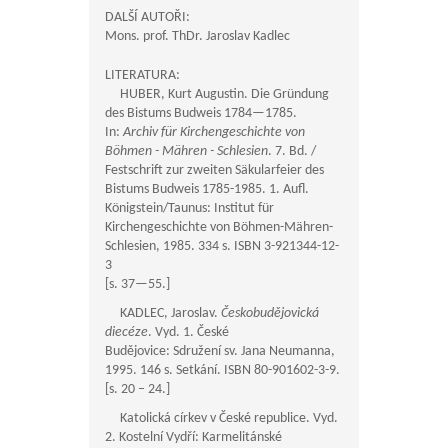
DALŠÍ AUTOŘI:
Mons. prof. ThDr. Jaroslav Kadlec
LITERATURA:
HUBER, Kurt Augustin. Die Gründung
des Bistums Budweis
1784—1785
.
In:
Archiv für Kirchengeschichte von
Böhmen - Mähren - Schlesien
. 7. Bd. /
Festschrift zur zweiten Säkularfeier des
Bistums Budweis 1785-1985. 1. Aufl.
Königstein/Taunus: Institut für
Kirchengeschichte von Böhmen-Mähren-
Schlesien, 1985. 334 s. ISBN 3-921344-12-
3
[s.
37—55
.]
KADLEC, Jaroslav.
Českobudějovická
diecéze
. Vyd. 1. České
Budějovice: Sdružení sv. Jana Neumanna,
1995. 146 s. Setkání. ISBN 80-901602-3-9.
[s. 20 – 24.]
Katolická církev v České republice. Vyd.
2. Kostelní Vydří: Karmelitánské