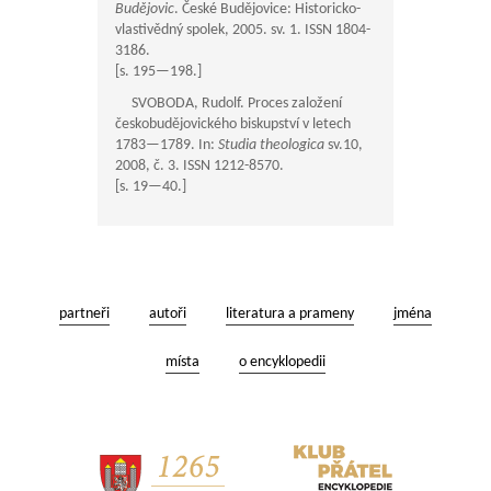
Budějovic
. České Budějovice: Historicko-
vlastivědný spolek, 2005. sv. 1. ISSN 1804-
3186.
[s.
195—198
.]
SVOBODA, Rudolf. Proces založení
českobudějovického biskupství v letech
1783—1789
. In:
Studia theologica
sv.10,
2008, č. 3. ISSN 1212-8570.
[s.
19—40
.]
partneři
autoři
literatura a prameny
jména
místa
o encyklopedii