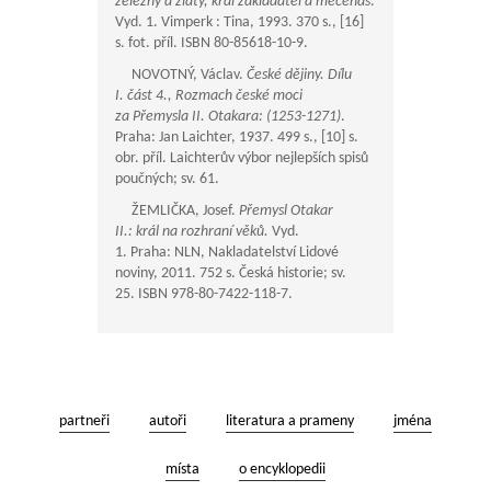
železný a zlatý, král zakladatel a mecenáš
.
Vyd. 1. Vimperk : Tina, 1993. 370 s., [16]
s. fot. příl. ISBN 80-85618-10-9.
NOVOTNÝ, Václav.
České dějiny. Dílu
I. část 4., Rozmach české moci
za Přemysla II. Otakara: (1253-1271)
.
Praha: Jan Laichter, 1937. 499 s., [10] s.
obr. příl. Laichterův výbor nejlepších spisů
poučných; sv. 61.
ŽEMLIČKA, Josef.
Přemysl Otakar
II.: král na rozhraní věků.
Vyd.
1. Praha: NLN, Nakladatelství Lidové
noviny, 2011. 752 s. Česká historie; sv.
25. ISBN 978-80-7422-118-7.
partneři
autoři
literatura a prameny
jména
místa
o encyklopedii