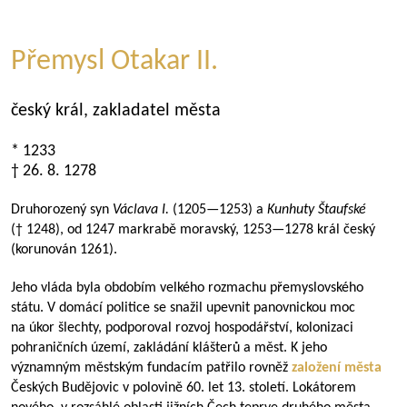
Přemysl Otakar II.
český král, zakladatel města
* 1233
† 26. 8. 1278
Druhorozený syn
Václava I.
(
1205—1253
) a
Kunhuty Štaufské
(† 1248), od 1247 markrabě moravský,
1253—1278
král český
(korunován 1261).
Jeho vláda byla obdobím velkého rozmachu přemyslovského
státu. V domácí politice se snažil upevnit panovnickou moc
na úkor šlechty, podporoval rozvoj hospodářství, kolonizaci
pohraničních území, zakládání klášterů a měst. K jeho
významným městským fundacím patřilo rovněž
založení města
Českých Budějovic v polovině 60. let 13. století. Lokátorem