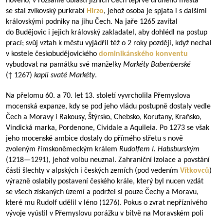
nového, v rozsáhlé oblasti jižních Čech teprve druhého města
se stal zvíkovský purkrabí
Hirzo
, jehož osoba je spjata i s dalšími
královskými podniky na jihu Čech. Na jaře 1265 zavítal
do Budějovic i jejich královský zakladatel, aby dohlédl na postup
prací; svůj vztah k městu vyjádřil též o 2 roky později, když nechal
v kostele českobudějovického
dominikánského konventu
vybudovat na památku své manželky
Markéty Babenberské
(† 1267)
kapli svaté Markéty
.
Na přelomu 60. a 70. let 13. století vyvrcholila Přemyslova
mocenská expanze, kdy se pod jeho vládu postupně dostaly vedle
Čech a Moravy i Rakousy, Štýrsko, Chebsko, Korutany, Kraňsko,
Vindická marka, Pordenone, Cividale a Aquileia. Po 1273 se však
jeho mocenské ambice dostaly do přímého střetu s nově
zvoleným římskoněmeckým králem
Rudolfem I. Habsburským
(
1218—1291
), jehož volbu neuznal. Zahraniční izolace a povstání
části šlechty v alpských i českých zemích (pod vedením
Vítkovců
)
výrazně oslabily postavení českého krále, který byl nucen vzdát
se všech získaných území a podržel si pouze Čechy a Moravu,
které mu Rudolf udělil v léno (1276). Pokus o zvrat nepříznivého
vývoje vyústil v Přemyslovu porážku v bitvě na Moravském poli