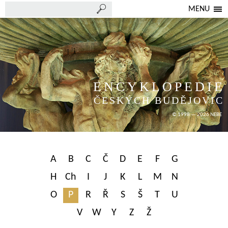
MENU
ENCYKLOPEDIE
ČESKÝCH BUDĚJOVIC
© 1998 — 2026 NEBE
A
B
C
Č
D
E
F
G
H
Ch
I
J
K
L
M
N
O
P
R
Ř
S
Š
T
U
V
W
Y
Z
Ž