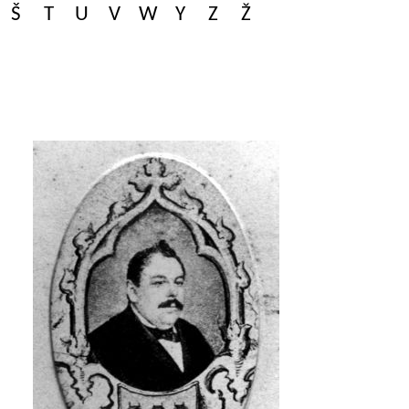
Š
T
U
V
W
Y
Z
Ž