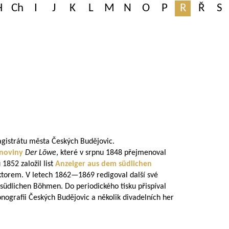
H
Ch
I
J
K
L
M
N
O
P
R
Ř
S
gistrátu města Českých Budějovic.
noviny
Der Löwe
, které v srpnu 1848 přejmenoval
 1852 založil list
Anzeiger aus dem südlichen
ktorem. V letech
1862—1869
redigoval další své
üdlichen Böhmen. Do periodického tisku přispíval
onografii Českých Budějovic a několik divadelních her