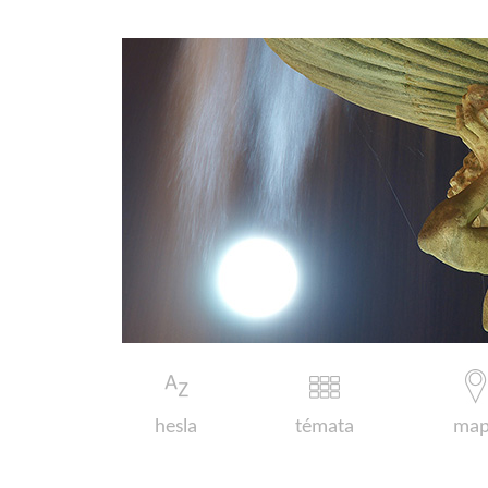
hesla
témata
map