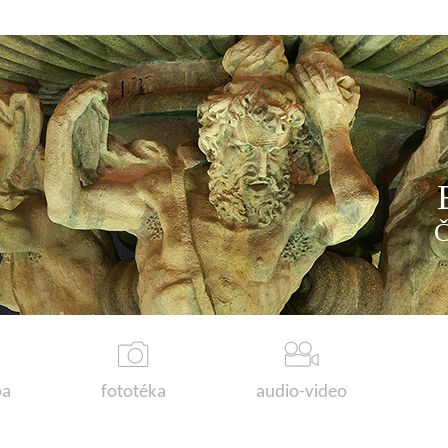
a
fototéka
audio-video