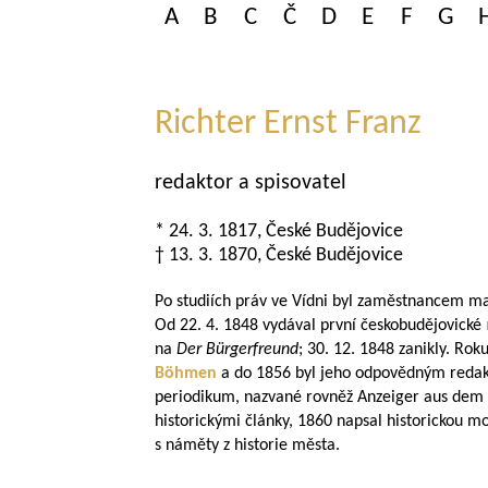
A
B
C
Č
D
E
F
G
Richter Ernst Franz
redaktor a spisovatel
* 24. 3. 1817, České Budějovice
† 13. 3. 1870, České Budějovice
Po studiích práv ve Vídni byl zaměstnancem ma
Od 22. 4. 1848 vydával první českobudějovické
na
Der Bürgerfreund
; 30. 12. 1848 zanikly. Roku
Böhmen
a do 1856 byl jeho odpovědným reda
periodikum, nazvané rovněž Anzeiger aus dem s
historickými články, 1860 napsal historickou m
s náměty z historie města.